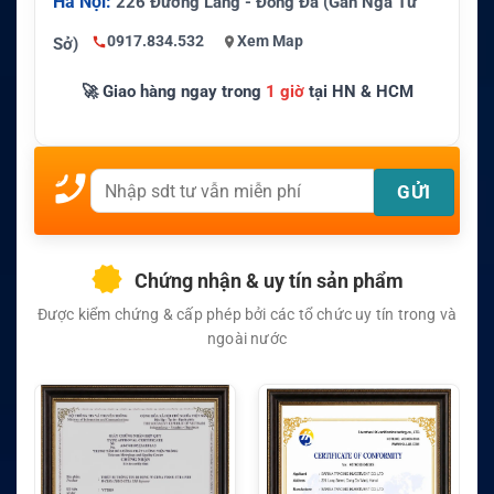
Hà Nội:
226 Đường Láng - Đống Đa (Gần Ngã Tư
0917.834.532
Xem Map
Sở)
🚀 Giao hàng ngay trong
1 giờ
tại HN & HCM
Chứng nhận & uy tín sản phẩm
Được kiểm chứng & cấp phép bởi các tổ chức uy tín trong và
ngoài nước