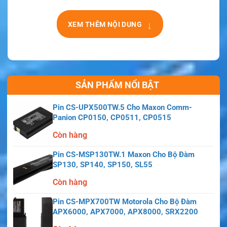
↓
XEM THÊM NỘI DUNG
SẢN PHẨM NỔI BẬT
Pin CS-UPX500TW.5 Cho Maxon Comm-
Panion CP0150, CP0511, CP0515
Còn hàng
Pin CS-MSP130TW.1 Maxon Cho Bộ Đàm
SP130, SP140, SP150, SL55
Còn hàng
Pin CS-MPX700TW Motorola Cho Bộ Đàm
APX6000, APX7000, APX8000, SRX2200