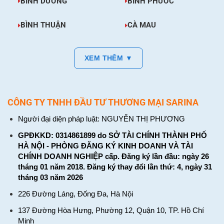
BÌNH DƯƠNG
BÌNH PHƯỚC
BÌNH THUẬN
CÀ MAU
XEM THÊM ▼
CÔNG TY TNHH ĐẦU TƯ THƯƠNG MẠI SARINA
Người đại diện pháp luật: NGUYỄN THỊ PHƯƠNG
GPĐKKD: 0314861899 do SỞ TÀI CHÍNH THÀNH PHỐ
HÀ NỘI - PHÒNG ĐĂNG KÝ KINH DOANH VÀ TÀI
CHÍNH DOANH NGHIỆP cấp. Đăng ký lần đầu: ngày 26
tháng 01 năm 2018. Đăng ký thay đổi lần thứ: 4, ngày 31
tháng 03 năm 2026
226 Đường Láng, Đống Đa, Hà Nội
137 Đường Hòa Hưng, Phường 12, Quận 10, TP. Hồ Chí
Minh