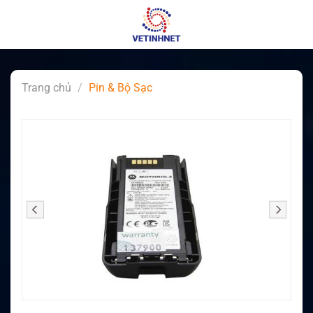
Skip
to
content
Trang chủ
/
Pin & Bộ Sạc