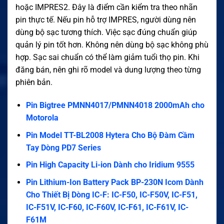
hoặc IMPRES2. Đây là điểm cần kiểm tra theo nhãn
pin thực tế. Nếu pin hỗ trợ IMPRES, người dùng nên
dùng bộ sạc tương thích. Việc sạc đúng chuẩn giúp
quản lý pin tốt hơn. Không nên dùng bộ sạc không phù
hợp. Sạc sai chuẩn có thể làm giảm tuổi thọ pin. Khi
đăng bán, nên ghi rõ model và dung lượng theo từng
phiên bản.
Pin Bigtree PMNN4017/PMNN4018 2000mAh cho
Motorola
Pin Model TT-BL2008 Hytera Cho Bộ Đàm Cầm
Tay Dòng PD7 Series
Pin High Capacity Li-ion Dành cho Iridium 9555
Pin Lithium-Ion Battery Pack BP-230N Icom Dành
Cho Thiết Bị Dòng IC-F: IC-F50, IC-F50V, IC-F51,
IC-F51V, IC-F60, IC-F60V, IC-F61, IC-F61V, IC-
F61M