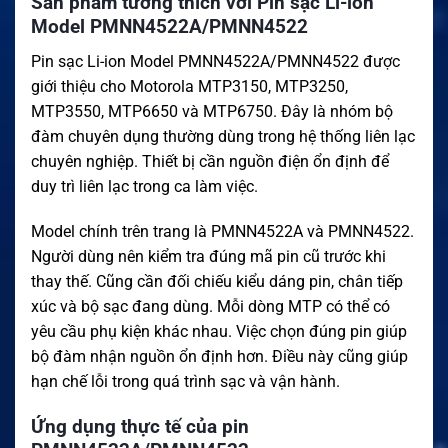
Sản phẩm tương thích với Pin sạc Li-ion
Model PMNN4522A/PMNN4522
Pin sạc Li-ion Model PMNN4522A/PMNN4522 được
giới thiệu cho Motorola MTP3150, MTP3250,
MTP3550, MTP6650 và MTP6750. Đây là nhóm bộ
đàm chuyên dụng thường dùng trong hệ thống liên lạc
chuyên nghiệp. Thiết bị cần nguồn điện ổn định để
duy trì liên lạc trong ca làm việc.
Model chính trên trang là PMNN4522A và PMNN4522.
Người dùng nên kiểm tra đúng mã pin cũ trước khi
thay thế. Cũng cần đối chiếu kiểu dáng pin, chân tiếp
xúc và bộ sạc đang dùng. Mỗi dòng MTP có thể có
yêu cầu phụ kiện khác nhau. Việc chọn đúng pin giúp
bộ đàm nhận nguồn ổn định hơn. Điều này cũng giúp
hạn chế lỗi trong quá trình sạc và vận hành.
Ứng dụng thực tế của pin