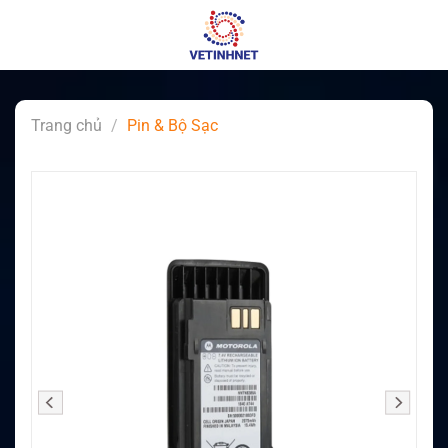
Skip
to
content
Trang chủ
/
Pin & Bộ Sạc