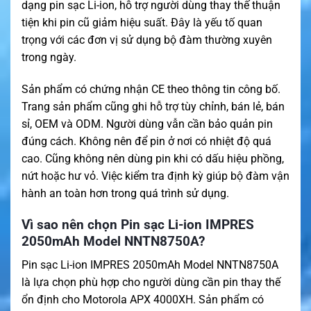
dạng pin sạc Li-ion, hỗ trợ người dùng thay thế thuận
tiện khi pin cũ giảm hiệu suất. Đây là yếu tố quan
trọng với các đơn vị sử dụng bộ đàm thường xuyên
trong ngày.
Sản phẩm có chứng nhận CE theo thông tin công bố.
Trang sản phẩm cũng ghi hỗ trợ tùy chỉnh, bán lẻ, bán
sỉ, OEM và ODM. Người dùng vẫn cần bảo quản pin
đúng cách. Không nên để pin ở nơi có nhiệt độ quá
cao. Cũng không nên dùng pin khi có dấu hiệu phồng,
nứt hoặc hư vỏ. Việc kiểm tra định kỳ giúp bộ đàm vận
hành an toàn hơn trong quá trình sử dụng.
Vì sao nên chọn Pin sạc Li-ion IMPRES
2050mAh Model NNTN8750A?
Pin sạc Li-ion IMPRES 2050mAh Model NNTN8750A
là lựa chọn phù hợp cho người dùng cần pin thay thế
ổn định cho Motorola APX 4000XH. Sản phẩm có