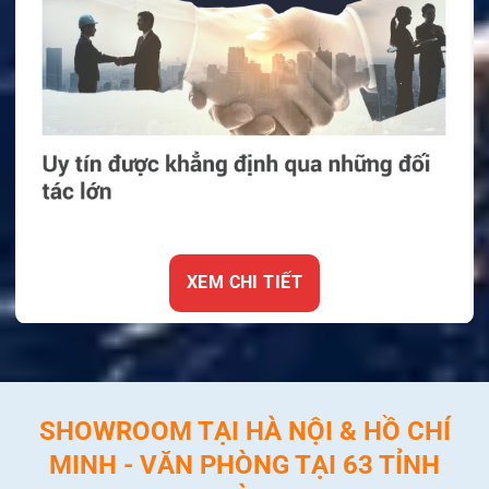
XEM CHI TIẾT
SHOWROOM TẠI HÀ NỘI & HỒ CHÍ
MINH - VĂN PHÒNG TẠI 63 TỈNH