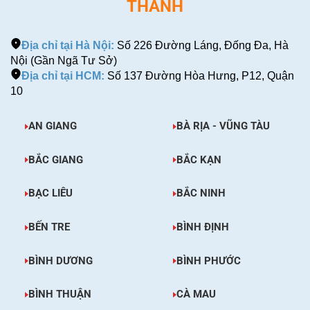
THÀNH
Địa chỉ tại Hà Nội:
Số 226 Đường Láng, Đống Đa, Hà
Nội (Gần Ngã Tư Sở)
Địa chỉ tại HCM:
Số 137 Đường Hòa Hưng, P12, Quận
10
AN GIANG
BÀ RỊA - VŨNG TÀU
BẮC GIANG
BẮC KẠN
BẠC LIÊU
BẮC NINH
BẾN TRE
BÌNH ĐỊNH
BÌNH DƯƠNG
BÌNH PHƯỚC
BÌNH THUẬN
CÀ MAU