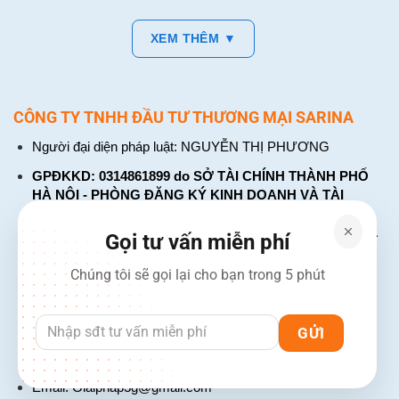
XEM THÊM ▼
CÔNG TY TNHH ĐẦU TƯ THƯƠNG MẠI SARINA
Người đại diện pháp luật: NGUYỄN THỊ PHƯƠNG
GPĐKKD: 0314861899 do SỞ TÀI CHÍNH THÀNH PHỐ
HÀ NỘI - PHÒNG ĐĂNG KÝ KINH DOANH VÀ TÀI
CHÍNH DOANH NGHIỆP cấp. Đăng ký lần đầu: ngày 26
tháng 01 năm 2018. Đăng ký thay đổi lần thứ: 4, ngày 31
Gọi tư vấn miễn phí
tháng 03 năm 2026
Chúng tôi sẽ gọi lại cho bạn trong 5 phút
226 Đường Láng, Đống Đa, Hà Nội
137 Đường Hòa Hưng, Phường 12, Quận 10, TP. Hồ Chí
Minh
Hotline: 1900 2106 - 0386 001 001
Email:
Giaiphap3g@gmail.com