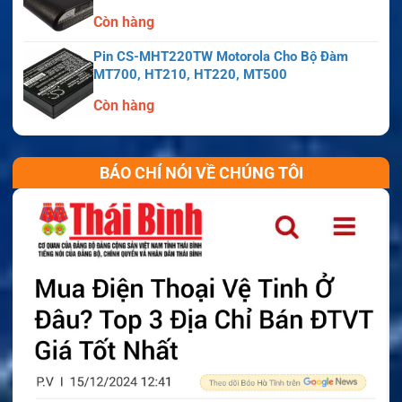
Còn hàng
Pin CS-MHT220TW Motorola Cho Bộ Đàm
MT700, HT210, HT220, MT500
Còn hàng
BÁO CHÍ NÓI VỀ CHÚNG TÔI