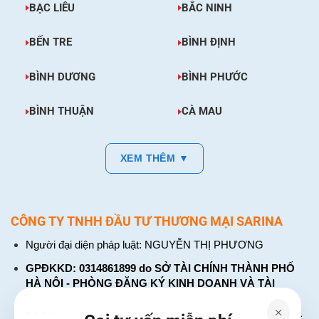
BẠC LIÊU
BẮC NINH
BẾN TRE
BÌNH ĐỊNH
BÌNH DƯƠNG
BÌNH PHƯỚC
BÌNH THUẬN
CÀ MAU
XEM THÊM ▼
CÔNG TY TNHH ĐẦU TƯ THƯƠNG MẠI SARINA
Người đại diện pháp luật: NGUYỄN THỊ PHƯƠNG
GPĐKKD: 0314861899 do SỞ TÀI CHÍNH THÀNH PHỐ
HÀ NỘI - PHÒNG ĐĂNG KÝ KINH DOANH VÀ TÀI
CHÍNH DOANH NGHIỆP cấp. Đăng ký lần đầu: ngày 26
tháng 01 năm 2018. Đăng ký thay đổi lần thứ: 4, ngày 31