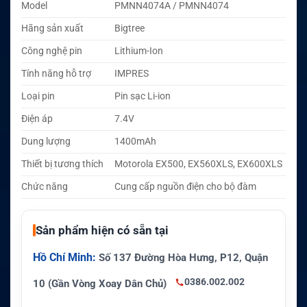
Model
PMNN4074A / PMNN4074
Hãng sản xuất
Bigtree
Công nghệ pin
Lithium-Ion
Tính năng hỗ trợ
IMPRES
Loại pin
Pin sạc Li-ion
Điện áp
7.4V
Dung lượng
1400mAh
Thiết bị tương thích
Motorola EX500, EX560XLS, EX600XLS
Chức năng
Cung cấp nguồn điện cho bộ đàm
Sản phẩm hiện có sẵn tại
Hồ Chí Minh:
Số 137 Đường Hòa Hưng, P12, Quận
0386.002.002
10 (Gần Vòng Xoay Dân Chủ)