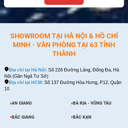
SHOWROOM TẠI HÀ NỘI & HỒ CHÍ
MINH - VĂN PHÒNG TẠI 63 TỈNH
THÀNH
Địa chỉ tại Hà Nội:
Số 226 Đường Láng, Đống Đa, Hà
Nội (Gần Ngã Tư Sở)
Địa chỉ tại HCM:
Số 137 Đường Hòa Hưng, P12, Quận
10
AN GIANG
BÀ RỊA - VŨNG TÀU
BẮC GIANG
BẮC KẠN