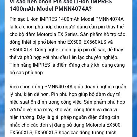
Vì sao nên chọn Pin sạc Li-ion IMPRES
1400mAh Model PMNN4074A?
Pin sạc Li-ion IMPRES 1400mAh Model PMNN4074A
là lựa chọn phù hợp cho người dùng cần pin thay thế
cho bộ đàm Motorola EX Series. Sản phẩm hỗ trợ các
dòng thiết bị phổ biến như EX500, EX560XLS và
EX600XLS. Công nghệ Li-ion giúp pin dễ sạc, dễ thay
thế và phù hợp với nhu cầu liên lạc chuyên nghiệp.
Tính năng IMPRES là điểm đáng chú ý khi dùng cùng
bộ sạc phù hợp.
Việc chọn đúng PMNN4074A giúp doanh nghiệp quản
lý phụ kiện dễ hơn. Pin phù hợp giúp bộ đàm duy trì
hiệu suất ổn định trong công việc. Sản phẩm phù hợp
với bảo vệ, nhà máy, kho vận, công trình và dịch vụ
hiện trường. Đây là giải pháp nguồn điện đáng cân
nhắc cho các đơn vị đang sử dụng Motorola EX500,
EX560XLS, EX600XLS hoặc các dòng tương thích.