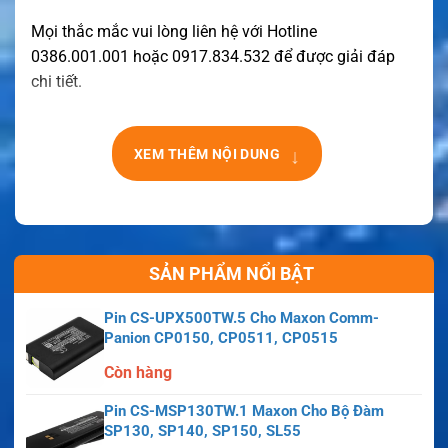
Mọi thắc mắc vui lòng liên hệ với Hotline
0386.001.001 hoặc 0917.834.532 để được giải đáp
chi tiết.
↓
XEM THÊM NỘI DUNG
SẢN PHẨM NỔI BẬT
Pin CS-UPX500TW.5 Cho Maxon Comm-
Panion CP0150, CP0511, CP0515
Còn hàng
Pin CS-MSP130TW.1 Maxon Cho Bộ Đàm
SP130, SP140, SP150, SL55