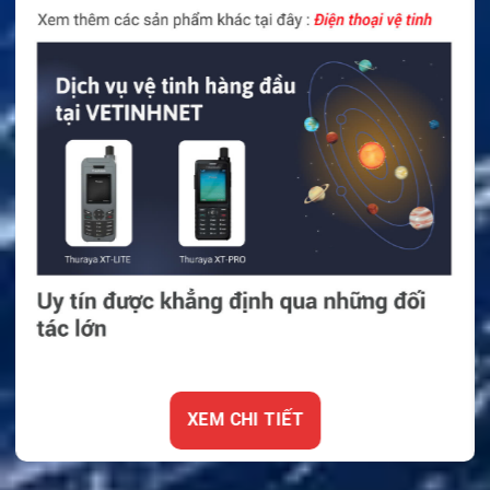
NNTN8386/NNTN8386A
Pin Bigtree NNTN8386/NNTN8386A được thiết kế cho
nhu cầu sử dụng thực tế trên bộ đàm Motorola. Sản
phẩm có đặc điểm chống cháy nổ theo thông tin công
bố. Đây là yếu tố quan trọng với các môi trường làm
việc có yêu cầu an toàn cao. Thiết kế này giúp người
dùng yên tâm hơn khi vận hành thiết bị liên lạc.
Sản phẩm có chứng nhận CE và thời gian bảo hành
được ghi là 12 tháng. Pin cũng thuộc nhóm có thể tái
chế theo thông tin sản phẩm. Người dùng vẫn cần bảo
quản pin đúng cách. Không nên để pin ở nơi có nhiệt
độ cao. Cũng không nên dùng pin khi vỏ bị nứt, phồng
hoặc biến dạng. Việc kiểm tra định kỳ giúp bộ đàm
vận hành an toàn hơn.
XEM CHI TIẾT
Vì sao nên chọn Pin sạc Li-ion chống cháy
nổ 2300mAh Model