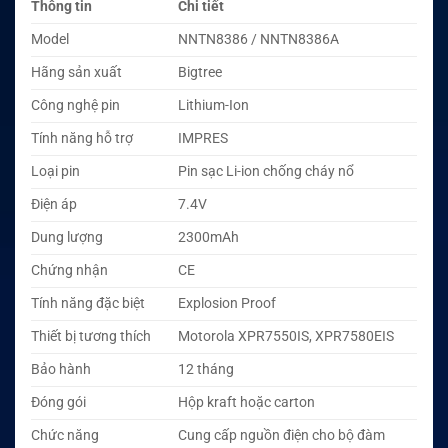
Thông tin
Chi tiết
Model
NNTN8386 / NNTN8386A
Hãng sản xuất
Bigtree
Công nghệ pin
Lithium-Ion
Tính năng hỗ trợ
IMPRES
Loại pin
Pin sạc Li-ion chống cháy nổ
Điện áp
7.4V
Dung lượng
2300mAh
Chứng nhận
CE
Tính năng đặc biệt
Explosion Proof
Thiết bị tương thích
Motorola XPR7550IS, XPR7580EIS
Bảo hành
12 tháng
Đóng gói
Hộp kraft hoặc carton
Chức năng
Cung cấp nguồn điện cho bộ đàm