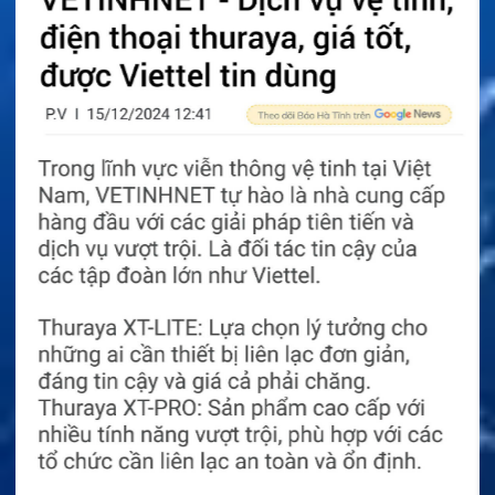
Dung lượng 2300mAh và hiệu suất hoạt
động
Pin sạc Li-ion chống cháy nổ 2300mAh Model
NNTN8386/NNTN8386A có dung lượng 2300mAh.
Điện áp danh định của pin là 7.4V. Đây là mức dung
lượng phù hợp cho nhu cầu liên lạc chuyên nghiệp. Pin
cung cấp nguồn điện ổn định cho các dòng bộ đàm
Motorola tương thích.
Thời gian sử dụng thực tế phụ thuộc vào tần suất
phát, nhận và chờ. Nếu người dùng phát liên tục, pin
sẽ hao nhanh hơn. Nếu chủ yếu ở chế độ chờ, thời gian
hoạt động sẽ dài hơn. Điều kiện môi trường cũng ảnh
hưởng đến hiệu suất pin. Với ca làm việc kéo dài,
doanh nghiệp nên chuẩn bị thêm pin dự phòng. Điều
này giúp hạn chế gián đoạn liên lạc.
Khả năng vận hành của pin Bigtree