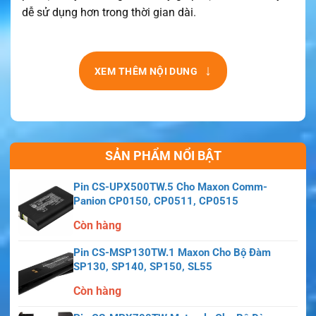
dễ sử dụng hơn trong thời gian dài.
Sản phẩm cũng hỗ trợ công nghệ IMPRES. Công nghệ
này giúp quản lý pin hiệu quả hơn khi dùng với bộ sạc
↓
XEM THÊM NỘI DUNG
phù hợp. Người dùng có thể sạc pin sau mỗi ca làm
việc. Khi được sạc đúng cách, pin duy trì hiệu suất ổn
định hơn. Không nên dùng bộ sạc không tương thích.
Việc dùng sai bộ sạc có thể ảnh hưởng đến tuổi thọ
pin và hiệu suất vận hành.
SẢN PHẨM NỔI BẬT
Pin CS-UPX500TW.5 Cho Maxon Comm-
Panion CP0150, CP0511, CP0515
Còn hàng
Pin CS-MSP130TW.1 Maxon Cho Bộ Đàm
SP130, SP140, SP150, SL55
Còn hàng