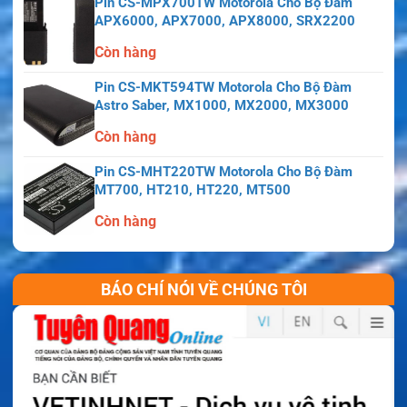
Pin CS-MPX700TW Motorola Cho Bộ Đàm
APX6000, APX7000, APX8000, SRX2200
Còn hàng
Pin CS-MKT594TW Motorola Cho Bộ Đàm
Astro Saber, MX1000, MX2000, MX3000
Còn hàng
Pin CS-MHT220TW Motorola Cho Bộ Đàm
MT700, HT210, HT220, MT500
Pin Motorola JMNN4024 1300mAh Cho EX500,
Còn hàng
EX560, EX600 – Pin Li-ion Chính Hãng
Pin thay thế cao cấp cho bộ đàm Harris HDP100,
HDP150, Momentum HDP100, Momentum HDP150
BÁO CHÍ NÓI VỀ CHÚNG TÔI
Pin CS-UPS802TW.1 Uniden Cho Bộ Đàm SPS801,
SPS802, SPH155, SPU454
Pin sạc Li-ion 1100mAh Model PMNN4451 Bigtree
Cho Thiết Bị Motorola Minitor VI