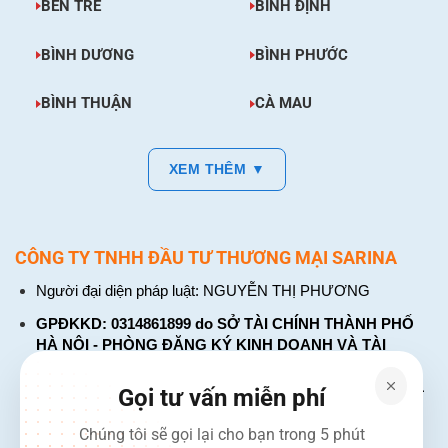
BẾN TRE
BÌNH ĐỊNH
0386.001.001 hoặc 0917.834.532 để được giải đáp
chi tiết.
BÌNH DƯƠNG
BÌNH PHƯỚC
BÌNH THUẬN
CÀ MAU
XEM THÊM ▼
CÔNG TY TNHH ĐẦU TƯ THƯƠNG MẠI SARINA
Người đại diện pháp luật: NGUYỄN THỊ PHƯƠNG
GPĐKKD: 0314861899 do SỞ TÀI CHÍNH THÀNH PHỐ
HÀ NỘI - PHÒNG ĐĂNG KÝ KINH DOANH VÀ TÀI
CHÍNH DOANH NGHIỆP cấp. Đăng ký lần đầu: ngày 26
tháng 01 năm 2018. Đăng ký thay đổi lần thứ: 4, ngày 31
Gọi tư vấn miễn phí
tháng 03 năm 2026
Chúng tôi sẽ gọi lại cho bạn trong 5 phút
226 Đường Láng, Đống Đa, Hà Nội