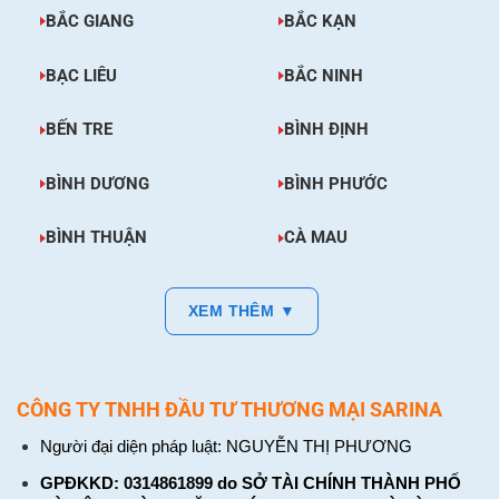
BẮC GIANG
BẮC KẠN
BẠC LIÊU
BẮC NINH
BẾN TRE
BÌNH ĐỊNH
BÌNH DƯƠNG
BÌNH PHƯỚC
BÌNH THUẬN
CÀ MAU
XEM THÊM ▼
CÔNG TY TNHH ĐẦU TƯ THƯƠNG MẠI SARINA
Người đại diện pháp luật: NGUYỄN THỊ PHƯƠNG
GPĐKKD: 0314861899 do SỞ TÀI CHÍNH THÀNH PHỐ