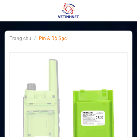
Skip
to
content
Trang chủ
/
Pin & Bộ Sạc