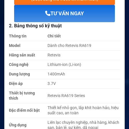
TƯ VẤN NGAY
2. Bảng thông số kỹ thuật
Thông tin
Chi tiết
Model
Dành cho Retevis RA619
Hãng sản xuất
Retevis
Công nghệ
Lithium-ion (Li-ion)
Dung lượng
1400mAh
Điện áp
3.7V
Thiết bị tương
Retevis RA619 Series
thích
Thiết kế nhỏ gọn, lắp khít hoàn hảo, hiệu
Đặc điểm nổi bật
suất cao, an toàn
Liên lạc chuyên nghiệp, nhà hàng, khách
Ứng dụng
sạn, bán lẻ, sự kiện, dã ngoại