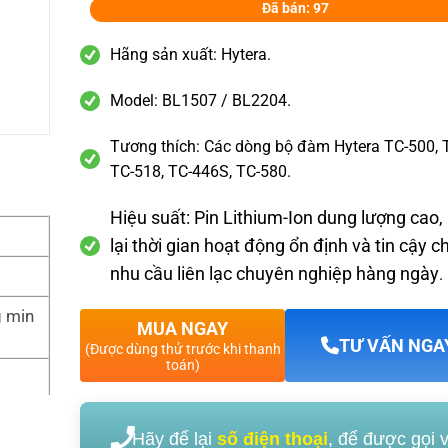
Đã bán: 97
Hãng sản xuất: Hytera.
Model: BL1507 / BL2204.
Tương thích: Các dòng bộ đàm Hytera TC-500, 
TC-518, TC-446S, TC-580.
Hiệu suất:
Pin Lithium-Ion dung lượng cao
lại thời gian hoạt động ổn định và tin cậy c
nhu cầu liên lạc chuyên nghiệp hàng ngày
.
g min
MUA NGAY
TƯ VẤN NGA
(Được dùng thử trước khi thanh
toán)
Hãy để lại
số điện thoại
, để được gọi 