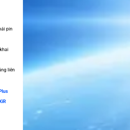
hái pin
 khai
ng liên
Plus
XiR