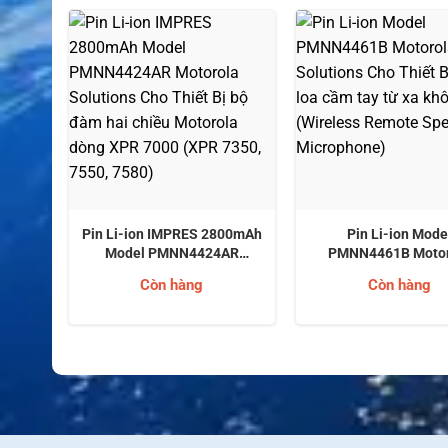
00mAh
Pin Li-ion IMPRES 2800mAh
Pin Li-ion Mode
orola
Model PMNN4424AR
PMNN4461B Motor
 chiều
Motorola Solutions Cho
Solutions Cho Thiết B
Còn hàng
Còn hàng
(APX
Thiết Bị bộ đàm hai chiều
loa cầm tay từ xa kh
)
Motorola dòng XPR 7000
(Wireless Remote S
(XPR 7350, 7550, 7580)
Microphone)