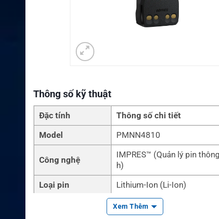
Thông số kỹ thuật
Đặc tính
Thông số chi tiết
Model
PMNN4810
IMPRES™ (Quản lý pin thôn
Công nghệ
h)
Loại pin
Lithium-Ion (Li-Ion)
Dung lượng
3200mAh
Xem Thêm