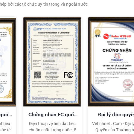
ép bởi các tổ chức uy tín trong và ngoài nước
XEM CHI TIẾT
XEM CHI TIẾT
 quốc
Chứng nhận FC quốc
Đại lý độc quy
tế
Sahaha
t tiêu
Điện thoại vệ tinh đạt tiêu
Vetinhnet . Com - Đại l
uốc tế
chuẩn chất lượng quốc tế
Quyền của Thương h