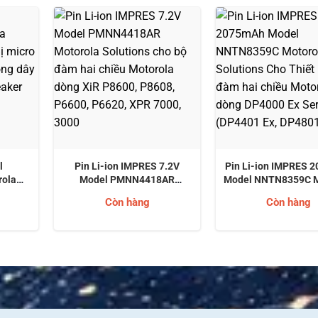
l
Pin Li-ion IMPRES 7.2V
Pin Li-ion IMPRES 
ola
Model PMNN4418AR
Model NNTN8359C M
ị micro
Motorola Solutions cho bộ
Solutions Cho Thiế
Còn hàng
Còn hàng
ông dây
đàm hai chiều Motorola dòng
đàm hai chiều Motor
peaker
XiR P8600, P8608, P6600,
DP4000 Ex Series 
P6620, XPR 7000, 3000
Ex, DP4801 Ex