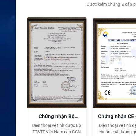
Được kiểm chứng & cấp ph
XEM CHI TIẾT
quyền
Chứng nhận Bộ
Chứng nhận CE
TT&TT
tế
ại lý Độc
Điện thoại vệ tinh được Bộ
Điện thoại vệ tinh đạ
ng hiệu
TT&TT Việt Nam cấp GCN
chuẩn chất lượng q