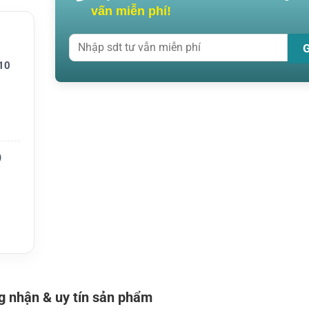
vấn miễn phí!
y nổ)
10
ies /
)
 nhận & uy tín sản phẩm