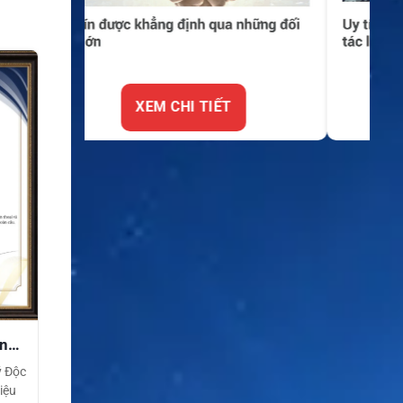
XEM CHI TIẾT
ền
ý Độc
iệu