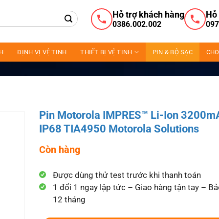
Hỗ trợ khách hàng
Hỗ 
0386.002.002
097
NH
ĐỊNH VỊ VỆ TINH
THIẾT BỊ VỆ TINH
PIN & BỘ SẠC
CHO
Pin Motorola IMPRES™ Li-Ion 3200m
IP68 TIA4950 Motorola Solutions
Còn hàng
Được dùng thử test trước khi thanh toán
1 đổi 1 ngay lập tức – Giao hàng tận tay – B
12 tháng