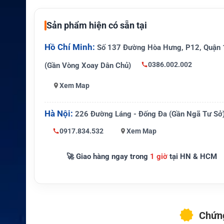
Tiêu chuẩn an to
TIA4950 (Phòng chống chá
àn
Sản phẩm hiện có sẵn tại
Tiêu chuẩn chốn
IP68
g bụi/nước
Hồ Chí Minh:
Số 137 Đường Hòa Hưng, P12, Quận 
0386.002.002
(Gần Vòng Xoay Dân Chủ)
Dòng Motorola DP4000e ser
Tương thích
XiR P8600i series
Xem Map
Hà Nội:
226 Đường Láng - Đống Đa (Gần Ngã Tư Sở
0917.834.532
Xem Map
🚀 Giao hàng ngay trong
1 giờ
tại HN & HCM
Chứng