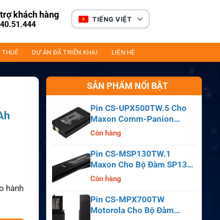
trợ khách hàng
TIẾNG VIỆT
40.51.444
 THUÊ
DỰ ÁN ĐÃ TRIỂN KHAI
LIÊN HỆ
SẢN PHẨM NỔI BẬT
Pin CS-UPX500TW.5 Cho
Ah
Maxon Comm-Panion
CP0150, CP0511, CP0515
Còn hàng
Pin CS-MSP130TW.1
Maxon Cho Bộ Đàm SP130,
SP140, SP150, SL55
Còn hàng
ảo hành
Pin CS-MPX700TW
Motorola Cho Bộ Đàm