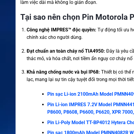
làm việc dài mà không lo gián đoạn.
Tại sao nên chọn Pin Motorol
Công nghệ IMPRES™ độc quyền:
Tự động tối ưu hó
chính xác cho người dùng.
Đạt chuẩn an toàn cháy nổ TIA4950:
Đây là yêu cầ
thác mỏ, và hóa chất, nơi tiềm ẩn nguy cơ cháy nổ
Khả năng chống nước và bụi IP68:
Thiết bị có thể
lạc, mang lại sự tin cậy tuyệt đối trong mọi thời tiết
Pin sạc Li-ion 2100mAh Model PMNN409
Pin Li-ion IMPRES 7.2V Model PMNN4418
P8600, P8608, P6600, P6620, XPR 7000
Pin Li-Poly Model TT-BP4012 Hytera Cho
Pin sạc 1800mAh Model PMNN4082R WG