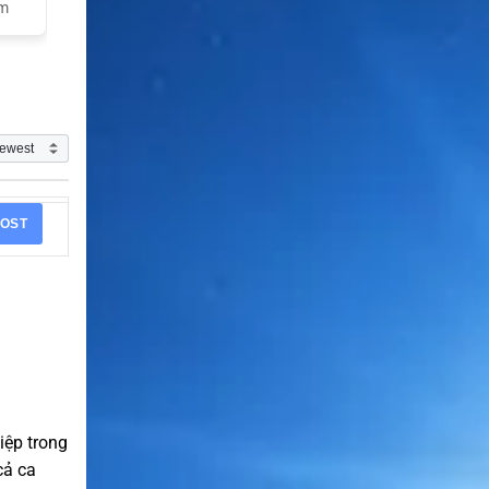
am
OST
iệp trong
cả ca