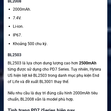
BL2008
2000mAh.
7.4V.
Li-ion.
IP67.
Khoảng 500 chu kỳ.
BL2503
BL2503 là lựa chọn dung lượng cao hơn
2500mAh
từng được sử dụng cho PD7 Series. Tuy nhiên, Hytera
US hiện liệt kê BL2503 trong danh mục phụ kiện End
of Life và đề xuất BL3001 thay thế.
Nếu nhu cầu là duy trì đúng cấu hình 2000mAh tiêu
chuẩn, BL2008 vẫn là model phù hợp.
Tình trạng PD7 iSeries hiện nay