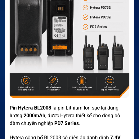
Pin Hytera BL2008
là pin Lithium-Ion sạc lại dung
lượng
2000mAh
, được Hytera thiết kế cho dòng bộ
đàm chuyên nghiệp
PD7 Series
.
Hytera công bố BL2008 có điện áp danh định
7.4V
,