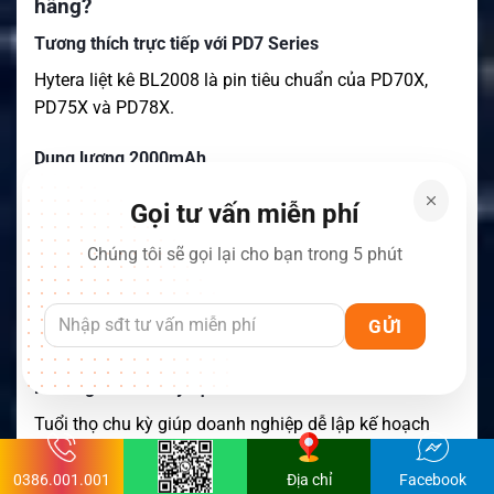
hãng?
Tương thích trực tiếp với PD7 Series
Hytera liệt kê BL2008 là pin tiêu chuẩn của PD70X,
PD75X và PD78X.
Dung lượng 2000mAh
Dung lượng này đáp ứng tốt nhu cầu hoạt động dài
Gọi tư vấn miễn phí
giờ trên radio chuyên nghiệp.
Chúng tôi sẽ gọi lại cho bạn trong 5 phút
IP67
BL2008 được chính trang sản phẩm pin của Hytera
công bố đạt IP67.
Khoảng 500 chu kỳ sạc
Tuổi thọ chu kỳ giúp doanh nghiệp dễ lập kế hoạch
thay thế pin.
0386.001.001
Địa chỉ
Facebook