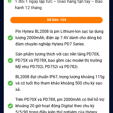
1 đổi 1 ngay lập tức – Giao hàng tận tay – Bảo
hành 12 tháng
Đã bán: 104
Pin Hytera BL2008 là pin Lithium-Ion sạc lại dung
lượng 2000mAh, điện áp 7.4V dành cho dòng bộ
đàm chuyên nghiệp Hytera PD7 Series.
Sản phẩm tương thích với các nền tảng PD70X,
PD75X và PD78X, bao gồm các model thị trường
Mỹ như PD702i, PD752i và PD782i.
BL2008 đạt chuẩn IP67, trọng lượng khoảng 115g
và có tuổi thọ tham khảo khoảng 500 chu kỳ sạc-
xả.
Trên PD70X và PD78X, pin 2000mAh có thể hỗ trợ
khoảng 20 giờ hoạt động Digital theo chu kỳ
5/5/90 trong điều kiện thử nghiệm của Hytera.