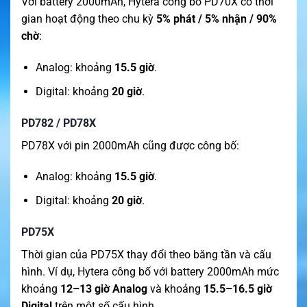
Với battery 2000mAh, Hytera công bố PD70X có thời
gian hoạt động theo chu kỳ
5% phát / 5% nhận / 90%
chờ
:
Analog: khoảng
15.5 giờ
.
Digital: khoảng
20 giờ
.
PD782 / PD78X
PD78X với pin 2000mAh cũng được công bố:
Analog: khoảng
15.5 giờ
.
Digital: khoảng
20 giờ
.
PD75X
Thời gian của PD75X thay đổi theo băng tần và cấu
hình. Ví dụ, Hytera công bố với battery 2000mAh mức
khoảng
12–13 giờ Analog
và khoảng
15.5–16.5 giờ
Digital
trên một số cấu hình.