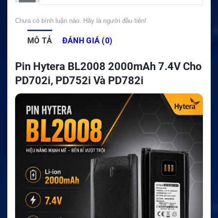
Chưa có bình luận nào. Hãy là người đầu tiên!
MÔ TẢ
ĐÁNH GIÁ (0)
Pin Hytera BL2008 2000mAh 7.4V Cho
PD702i, PD752i Và PD782i