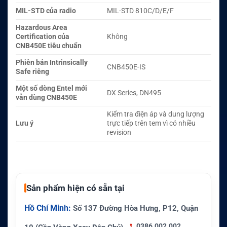
MIL-STD của radio
MIL-STD 810C/D/E/F
Hazardous Area
Certification của
Không
CNB450E tiêu chuẩn
Phiên bản Intrinsically
CNB450E-IS
Safe riêng
Một số dòng Entel mới
DX Series, DN495
vẫn dùng CNB450E
Kiểm tra điện áp và dung lượng
Lưu ý
trực tiếp trên tem vì có nhiều
revision
Sản phẩm hiện có sẵn tại
Hồ Chí Minh:
Số 137 Đường Hòa Hưng, P12, Quận
0386.002.002