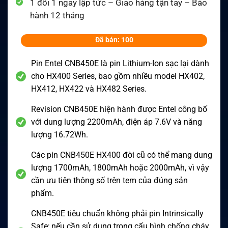
1 đổi 1 ngay lập tức – Giao hàng tận tay – Bảo
hành 12 tháng
Đã bán: 100
Pin Entel CNB450E là pin Lithium-Ion sạc lại dành
cho HX400 Series, bao gồm nhiều model HX402,
HX412, HX422 và HX482 Series.
Revision CNB450E hiện hành được Entel công bố
với dung lượng 2200mAh, điện áp 7.6V và năng
lượng 16.72Wh.
Các pin CNB450E HX400 đời cũ có thể mang dung
lượng 1700mAh, 1800mAh hoặc 2000mAh, vì vậy
cần ưu tiên thông số trên tem của đúng sản
phẩm.
CNB450E tiêu chuẩn không phải pin Intrinsically
Safe; nếu cần sử dụng trong cấu hình chống cháy