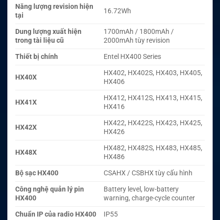
Năng lượng revision hiện
16.72Wh
tại
Dung lượng xuất hiện
1700mAh / 1800mAh /
trong tài liệu cũ
2000mAh tùy revision
Thiết bị chính
Entel HX400 Series
HX402, HX402S, HX403, HX405,
HX40X
HX406
HX412, HX412S, HX413, HX415,
HX41X
HX416
HX422, HX422S, HX423, HX425,
HX42X
HX426
HX482, HX482S, HX483, HX485,
HX48X
HX486
Bộ sạc HX400
CSAHX / CSBHX tùy cấu hình
Công nghệ quản lý pin
Battery level, low-battery
HX400
warning, charge-cycle counter
Chuẩn IP của radio HX400
IP55