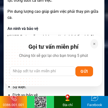
tục trong suốt ca làm việc.
Pin dung lượng cao giúp giảm việc phải thay pin giữa
ca.
An ninh và bảo vệ
HX400 Series cũng phù hợp với các hệ thống bộ đàm
tại:
Gọi tư vấn miễn phí
Trung tâm thương mại.
Chúng tôi sẽ gọi lại cho bạn trong 5 phút
Tòa nhà.
Kho hàng.
Nhà máy.
Sự kiện.
Dịch vụ bảo vệ.
0386.001.001
Địa chỉ
Facebook
Pin CNB450E có hệ thống đếm chu kỳ sạc