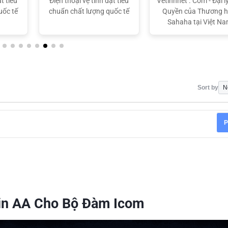
t tiêu
Điện thoại vệ tinh đạt tiêu
Vetinhnet . Com - Đại l
uốc tế
chuẩn chất lượng quốc tế
Quyền của Thương h
Sahaha tại Việt N
Sort by
P
in AA Cho Bộ Đàm Icom