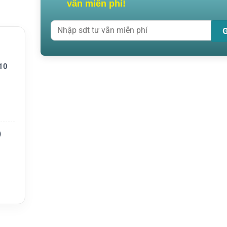
vấn miễn phí!
o hộp
10
)
 Icom
dụng