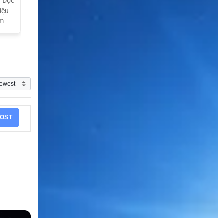
ý Độc
iệu
am
OST