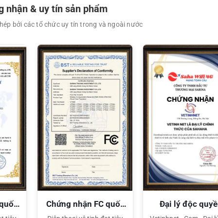
 nhận & uy tín sản phẩm
-F3101
ép bởi các tổ chức uy tín trong và ngoài nước
6/U86
XEM CHI TIẾT
XEM CHI TIẾT
AA LR6
 quốc
Chứng nhận FC quốc
Đại lý độc quy
tế
Sahaha