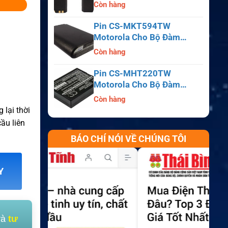
APX6000, APX7000,
Còn hàng
APX8000, SRX2200
Pin CS-MKT594TW
Motorola Cho Bộ Đàm
Astro Saber, MX1000,
Còn hàng
MX2000, MX3000
Pin CS-MHT220TW
Motorola Cho Bộ Đàm
MT700, HT210, HT220,
Còn hàng
MT500
 lại thời
ầu liên
BÁO CHÍ NÓI VỀ CHÚNG TÔI
Y
và
tư