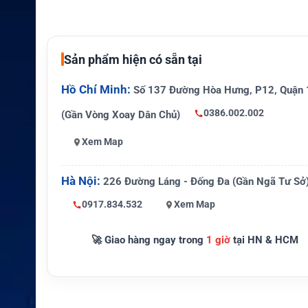
Điện á
Không được Icom công bố cố định ch
p danh
BP-263
định
Sản phẩm hiện có sẵn tại
Năng l
Phụ thuộc loại và dung lượng pin AA
ượng
Hồ Chí Minh:
Số 137 Đường Hòa Hưng, P12, Quận 
Kích th
Đang cập nhật
0386.002.002
(Gần Vòng Xoay Dân Chủ)
ước
Xem Map
Trọng l
Phụ thuộc pin AA được lắp
ượng
Hà Nội:
226 Đường Láng - Đống Đa (Gần Ngã Tư Sở
Chuẩn
Không có cấp chống nước riêng được
0917.834.532
Xem Map
bảo vệ
công bố
Mức c
🚀 Giao hàng ngay trong
1 giờ
tại HN & HCM
hống c
Không được công bố
háy nổ
Tuổi th
Phụ thuộc loại pin AA và điều kiện sử 
ọ pin