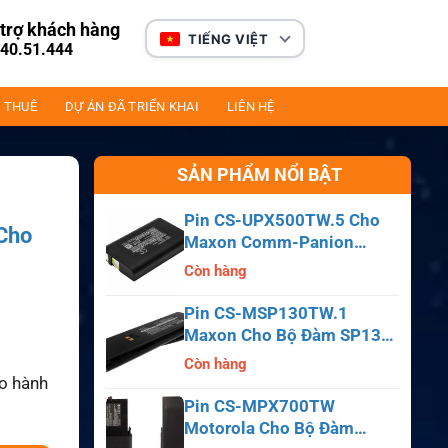
trợ khách hàng
TIẾNG VIỆT
40.51.444
 THUÊ
DỰ ÁN ĐÃ TRIỂN KHAI
LIÊN HỆ
SẢN PHẨM NỔI BẬT
Pin CS-UPX500TW.5 Cho
Cho
Maxon Comm-Panion
CP0150, CP0511, CP0515
Còn hàng
Pin CS-MSP130TW.1
Maxon Cho Bộ Đàm SP130,
SP140, SP150, SL55
Còn hàng
ảo hành
Pin CS-MPX700TW
Motorola Cho Bộ Đàm