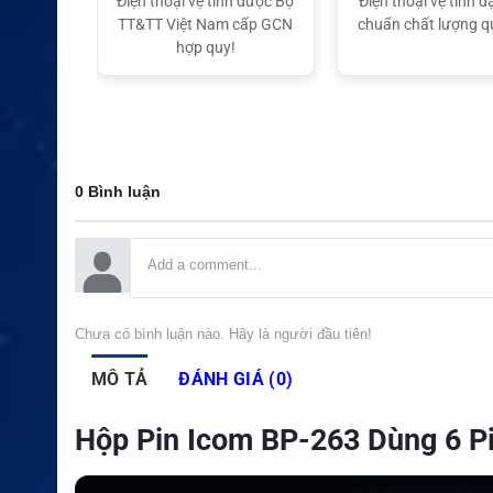
ại lý Độc
Điện thoại vệ tinh được Bộ
Điện thoại vệ tinh đạ
ng hiệu
TT&TT Việt Nam cấp GCN
chuẩn chất lượng q
t Nam
hợp quy!
0 Bình luận
Chưa có bình luận nào. Hãy là người đầu tiên!
MÔ TẢ
ĐÁNH GIÁ (0)
Hộp Pin Icom BP-263 Dùng 6 P