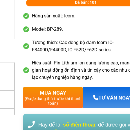
Đã bán: 101
Hãng sản xuất: Icom.
Model: BP-289.
Tương thích: Các dòng bộ đàm Icom IC-
F3400D/F4400D, IC-F52D/F62D series.
Hiệu suất: Pin Lithium-Ion dung lượng cao, mang
gian hoạt động ổn định và tin cậy cho các nhu c
lạc chuyên nghiệp hàng ngày.
MUA NGAY
TƯ VẤN NGA
(Được dùng thử trước khi thanh
toán)
Hãy để lại
số điện thoại
, để được gọi 