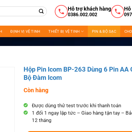
Hỗ trợ khách hàng
Hỗ 
0386.002.002
097
NH
ĐỊNH VỊ VỆ TINH
THIẾT BỊ VỆ TINH
PIN & BỘ SẠC
CHO
Hộp Pin Icom BP-263 Dùng 6 Pin AA 
Bộ Đàm Icom
Còn hàng
Được dùng thử test trước khi thanh toán
1 đổi 1 ngay lập tức – Giao hàng tận tay – B
12 tháng