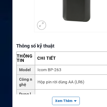
Thông số kỹ thuật
THÔNG
CHI TIẾT
TIN
Model
Icom BP-263
Công n
Hộp pin rời dùng AA (LR6)
ghệ
Dung l
Phụ thuộc pin AA được lắp
ượng
Xem Thêm