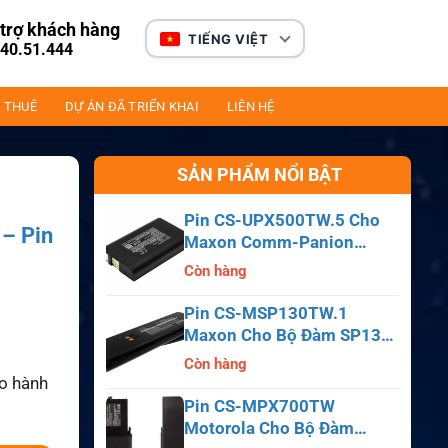
trợ khách hàng
TIẾNG VIỆT
40.51.444
 THUÊ
DỰ ÁN ĐÃ TRIỂN KHAI
LIÊN HỆ
SẢN PHẨM NỔI BẬT
Pin CS-UPX500TW.5 Cho
– Pin
Maxon Comm-Panion
N
CP0150, CP0511, CP0515
Còn hàng
Pin CS-MSP130TW.1
Maxon Cho Bộ Đàm SP130,
SP140, SP150, SL55
Còn hàng
ảo hành
Pin CS-MPX700TW
Motorola Cho Bộ Đàm