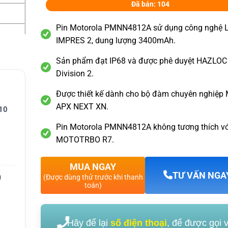
Đã bán: 104
Pin Motorola PMNN4812A sử dụng công nghệ L
IMPRES 2, dung lượng 3400mAh.
Sản phẩm đạt IP68 và được phê duyệt HAZLOC
Division 2.
Được thiết kế dành cho bộ đàm chuyên nghiệp 
APX NEXT XN.
10
N
Pin Motorola PMNN4812A không tương thích vớ
MOTOTRBO R7.
5
MUA NGAY
ự phòn
TƯ VẤN NGA
)
(Được dùng thử trước khi thanh
toán)
Hãy để lại
số điện thoại
, để được gọi 