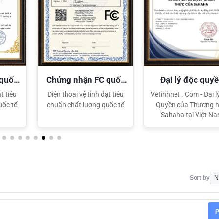
XEM CHI TIẾT
XEM CHI TIẾT
 quốc
Chứng nhận FC quốc
Đại lý độc quy
tế
Sahaha
t tiêu
Điện thoại vệ tinh đạt tiêu
Vetinhnet . Com - Đại l
uốc tế
chuẩn chất lượng quốc tế
Quyền của Thương h
Sahaha tại Việt N
Sort by
P