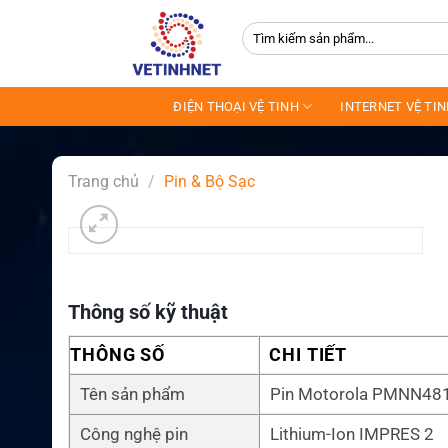
Skip
Tìm
to
kiếm:
content
ĐIỆN THOẠI VỆ TINH
INTERNET VỆ TI
Trang chủ
/
Pin & Bộ Sạc
Thông số kỹ thuật
THÔNG SỐ
CHI TIẾT
Tên sản phẩm
Pin Motorola PMNN48
Công nghệ pin
Lithium-Ion IMPRES 2