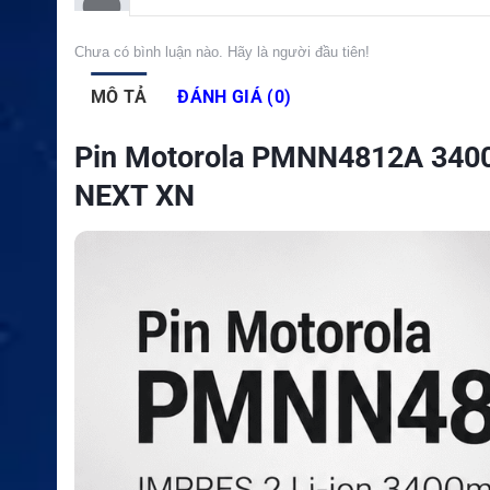
Chưa có bình luận nào. Hãy là người đầu tiên!
MÔ TẢ
ĐÁNH GIÁ (0)
Pin Motorola PMNN4812A 3400
NEXT XN