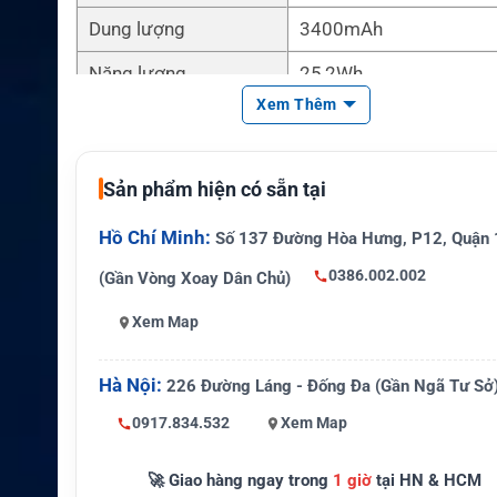
Dung lượng
3400mAh
Năng lượng
25,2Wh
Xem Thêm
Trọng lượng tham khả
Khoảng 277g
o
Cấp bảo vệ
IP68
Sản phẩm hiện có sẵn tại
Chứng nhận
HAZLOC UL Division 2
Hồ Chí Minh:
Số 137 Đường Hòa Hưng, P12, Quận 
Thiết bị tương thích
Motorola APX NEXT X
0386.002.002
(Gần Vòng Xoay Dân Chủ)
Bộ sạc tham khảo
NNTN9199, NNTN911
Xem Map
Pin thay thế hoặc pin d
Công dụng
Hà Nội:
226 Đường Láng - Đống Đa (Gần Ngã Tư Sở
g
0917.834.532
Xem Map
🚀 Giao hàng ngay trong
1 giờ
tại HN & HCM