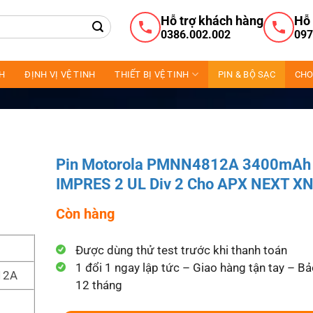
Hỗ trợ khách hàng
Hỗ 
0386.002.002
097
NH
ĐỊNH VỊ VỆ TINH
THIẾT BỊ VỆ TINH
PIN & BỘ SẠC
CHO
Pin Motorola PMNN4812A 3400mAh 
IMPRES 2 UL Div 2 Cho APX NEXT X
Còn hàng
Được dùng thử test trước khi thanh toán
1 đổi 1 ngay lập tức – Giao hàng tận tay – B
12A
12 tháng