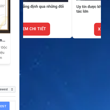
XEM CHI TIẾT
ền
ý Độc
iệu
am
OST