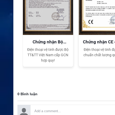
XEM CHI TIẾT
quyền
Chứng nhận Bộ
Chứng nhận CE
TT&TT
tế
ại lý Độc
Điện thoại vệ tinh được Bộ
Điện thoại vệ tinh đạ
ng hiệu
TT&TT Việt Nam cấp GCN
chuẩn chất lượng q
t Nam
hợp quy!
0 Bình luận