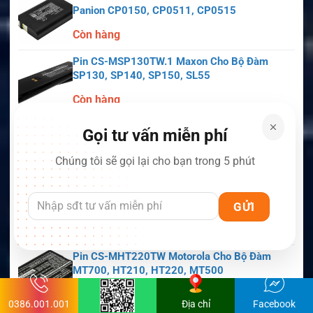
Panion CP0150, CP0511, CP0515
Còn hàng
Pin CS-MSP130TW.1 Maxon Cho Bộ Đàm
SP130, SP140, SP150, SL55
Còn hàng
Pin CS-MPX700TW Motorola Cho Bộ Đàm
Gọi tư vấn miễn phí
APX6000, APX7000, APX8000, SRX2200
Chúng tôi sẽ gọi lại cho bạn trong 5 phút
Còn hàng
Pin CS-MKT594TW Motorola Cho Bộ Đàm
Astro Saber, MX1000, MX2000, MX3000
Còn hàng
Pin CS-MHT220TW Motorola Cho Bộ Đàm
MT700, HT210, HT220, MT500
Còn hàng
0386.001.001
Địa chỉ
Facebook