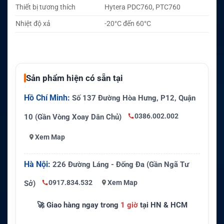
Thiết bị tương thích
Hytera PDC760, PTC760
Nhiệt độ xả
-20°C đến 60°C
Sản phẩm hiện có sẵn tại
Hồ Chí Minh:
Số 137 Đường Hòa Hưng, P12, Quận
0386.002.002
10 (Gần Vòng Xoay Dân Chủ)
Xem Map
Hà Nội:
226 Đường Láng - Đống Đa (Gần Ngã Tư
0917.834.532
Xem Map
Sở)
🚀 Giao hàng ngay trong
1 giờ
tại HN & HCM