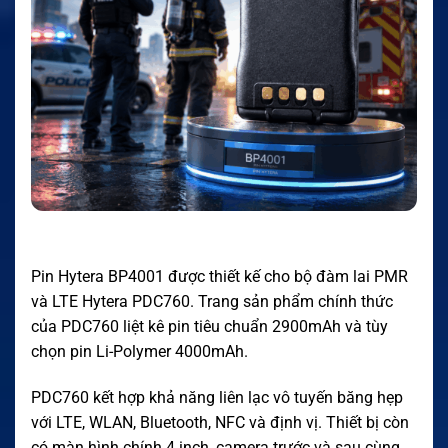
Pin Hytera BP4001 được thiết kế cho bộ đàm lai PMR
và LTE Hytera PDC760. Trang sản phẩm chính thức
của PDC760 liệt kê pin tiêu chuẩn 2900mAh và tùy
chọn pin Li-Polymer 4000mAh.
PDC760 kết hợp khả năng liên lạc vô tuyến băng hẹp
với LTE, WLAN, Bluetooth, NFC và định vị. Thiết bị còn
có màn hình chính 4 inch, camera trước và sau cùng