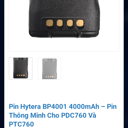
Pin Hytera BP4001 4000mAh – Pin
Thông Minh Cho PDC760 Và
PTC760