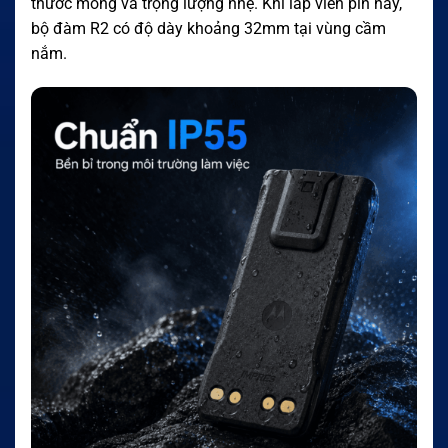
thước mỏng và trọng lượng nhẹ. Khi lắp viên pin này,
bộ đàm R2 có độ dày khoảng 32mm tại vùng cầm
nắm.