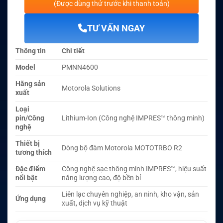
(Được dùng thử trước khi thanh toán)
TƯ VẤN NGAY
Thông tin
Chi tiết
Model
PMNN4600
Hãng sản
Motorola Solutions
xuất
Loại
pin/Công
Lithium-Ion (Công nghệ IMPRES™ thông minh)
nghệ
Thiết bị
Dòng bộ đàm Motorola MOTOTRBO R2
tương thích
Đặc điểm
Công nghệ sạc thông minh IMPRES™, hiệu suất
nổi bật
năng lượng cao, độ bền bỉ
Liên lạc chuyên nghiệp, an ninh, kho vận, sản
Ứng dụng
xuất, dịch vụ kỹ thuật