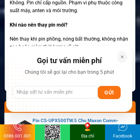
Không. Pin chỉ cấp nguồn. Phạm vi phụ thuộc công
suất máy, anten và môi trường.
Khi nào nên thay pin mới?
Nên thay khi pin phồng, nóng bất thường, không nhận
sạc hoặc giảm thời lượng rõ rệt.
Gọi tư vấn miễn phí
↓
XEM THÊM NỘI DUNG
Chúng tôi sẽ gọi lại cho bạn trong 5 phút
SẢN PHẨM NỔI BẬT
Pin CS-UPX500TW.5 Cho Maxon Comm-
Panion CP0150, CP0511, CP0515
0386.001.001
Địa chỉ
Facebook
Còn hàng