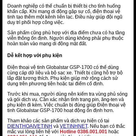
Doanh nghiệp có thể chuẩn bị thiết bị cho tình huống
khẩn cấp. Khi mạng di động gặp sự cố, điện thoại vệ
tinh tạo thêm một kênh liên lạc. Điều này giúp đội ngũ
duy trì phối hợp công việc.
Sản phẩm cũng phù hợp với địa điểm chưa có hạ tầng
viễn thông ổn định. Người dùng không phải phụ thuộc
hoàn toàn vào mạng di động mặt đất.
Dễ kết hợp với phụ kiện
Điện thoại vệ tinh Globalstar GSP-1700 có thể dùng
cùng cáp dữ liệu và bộ sạc xe. Thiết bị cũng hỗ trợ bộ
lắp đặt tương thích. Phụ kiện giúp mở rộng cách sử
dụng trên phương tiện hoặc tại điểm cố định.
Trước khi mua, người dùng nên kiểm tra vùng phủ sóng
và gói dịch vụ. Cần xác nhận tình trạng pin, ăng-ten và
phụ kiện đi kèm. Việc chuẩn bị đúng giúp Điện thoại vệ
tinh Globalstar GSP-1700 hoạt động ổn định hơn.
Tham khảo các sản phẩm và dịch vụ hiện có tại
DIENTHOAIVETINH
và
VETINHNET
. Nếu bạn có thắc
mắc vui lòng liên hệ với
Hotline 0386.001.001
hoặc