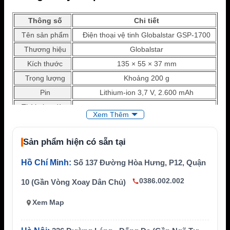
Thông số
Chi tiết
Tên sản phẩm
Điện thoại vệ tinh Globalstar GSP-1700
Thương hiệu
Globalstar
Kích thước
135 × 55 × 37 mm
Trọng lượng
Khoảng 200 g
Pin
Lithium-ion 3,7 V, 2.600 mAh
Thời gian đàm
Tối đa khoảng 4 giờ
Xem Thêm
thoại
10 giờ khi có tín hiệu; 36 giờ khi không có
Thời gian chờ
Sản phẩm hiện có sẵn tại
tín hiệu
Nhiệt độ vận h
Hồ Chí Minh:
Số 137 Đường Hòa Hưng, P12, Quận
Từ -20°C đến +55°C
ành
0386.002.002
10 (Gần Vòng Xoay Dân Chủ)
Thoại, tin nhắn tùy thị trường và dữ liệu q
Dịch vụ hỗ trợ
ua phụ kiện
Xem Map
Mạng sử dụng
Mạng vệ tinh Globalstar