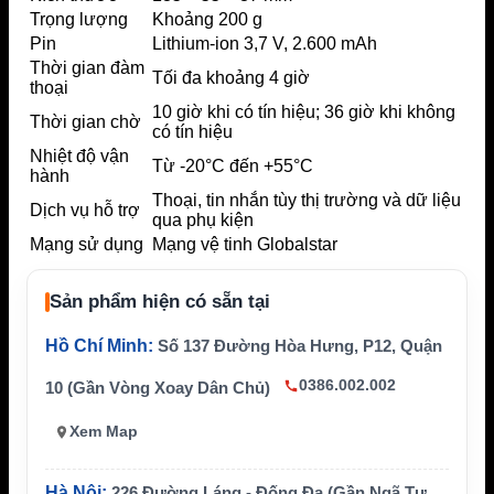
Trọng lượng
Khoảng 200 g
Pin
Lithium-ion 3,7 V, 2.600 mAh
Thời gian đàm
Tối đa khoảng 4 giờ
thoại
10 giờ khi có tín hiệu; 36 giờ khi không
Thời gian chờ
có tín hiệu
Nhiệt độ vận
Từ -20°C đến +55°C
hành
Thoại, tin nhắn tùy thị trường và dữ liệu
Dịch vụ hỗ trợ
qua phụ kiện
Mạng sử dụng
Mạng vệ tinh Globalstar
Sản phẩm hiện có sẵn tại
Hồ Chí Minh:
Số 137 Đường Hòa Hưng, P12, Quận
0386.002.002
10 (Gần Vòng Xoay Dân Chủ)
Xem Map
Hà Nội:
226 Đường Láng - Đống Đa (Gần Ngã Tư