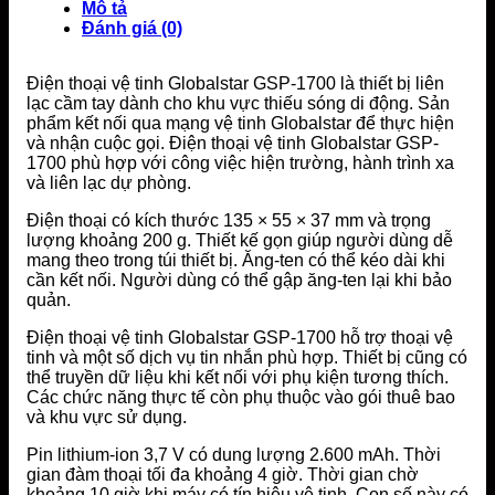
Mô tả
Đánh giá (0)
Điện thoại vệ tinh Globalstar GSP-1700 là thiết bị liên
lạc cầm tay dành cho khu vực thiếu sóng di động. Sản
phẩm kết nối qua mạng vệ tinh Globalstar để thực hiện
và nhận cuộc gọi. Điện thoại vệ tinh Globalstar GSP-
1700 phù hợp với công việc hiện trường, hành trình xa
và liên lạc dự phòng.
Điện thoại có kích thước 135 × 55 × 37 mm và trọng
lượng khoảng 200 g. Thiết kế gọn giúp người dùng dễ
mang theo trong túi thiết bị. Ăng-ten có thể kéo dài khi
cần kết nối. Người dùng có thể gập ăng-ten lại khi bảo
quản.
Điện thoại vệ tinh Globalstar GSP-1700 hỗ trợ thoại vệ
tinh và một số dịch vụ tin nhắn phù hợp. Thiết bị cũng có
thể truyền dữ liệu khi kết nối với phụ kiện tương thích.
Các chức năng thực tế còn phụ thuộc vào gói thuê bao
và khu vực sử dụng.
Pin lithium-ion 3,7 V có dung lượng 2.600 mAh. Thời
gian đàm thoại tối đa khoảng 4 giờ. Thời gian chờ
khoảng 10 giờ khi máy có tín hiệu vệ tinh. Con số này có