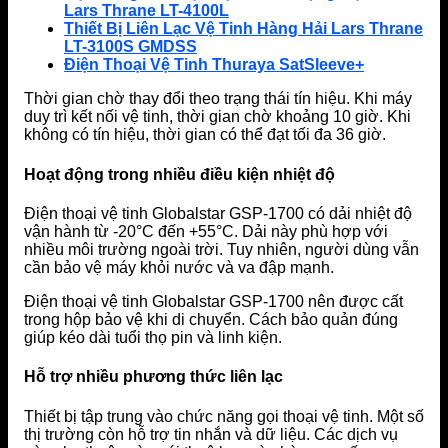
Lars Thrane LT-4100L
Thiết Bị Liên Lạc Vệ Tinh Hàng Hải Lars Thrane
LT-3100S GMDSS
Điện Thoại Vệ Tinh Thuraya SatSleeve+
Thời gian chờ thay đổi theo trạng thái tín hiệu. Khi máy
duy trì kết nối vệ tinh, thời gian chờ khoảng 10 giờ. Khi
không có tín hiệu, thời gian có thể đạt tối đa 36 giờ.
Hoạt động trong nhiều điều kiện nhiệt độ
Điện thoại vệ tinh Globalstar GSP-1700 có dải nhiệt độ
vận hành từ -20°C đến +55°C. Dải này phù hợp với
nhiều môi trường ngoài trời. Tuy nhiên, người dùng vẫn
cần bảo vệ máy khỏi nước và va đập mạnh.
Điện thoại vệ tinh Globalstar GSP-1700 nên được cất
trong hộp bảo vệ khi di chuyển. Cách bảo quản đúng
giúp kéo dài tuổi thọ pin và linh kiện.
Hỗ trợ nhiều phương thức liên lạc
Thiết bị tập trung vào chức năng gọi thoại vệ tinh. Một số
thị trường còn hỗ trợ tin nhắn và dữ liệu. Các dịch vụ