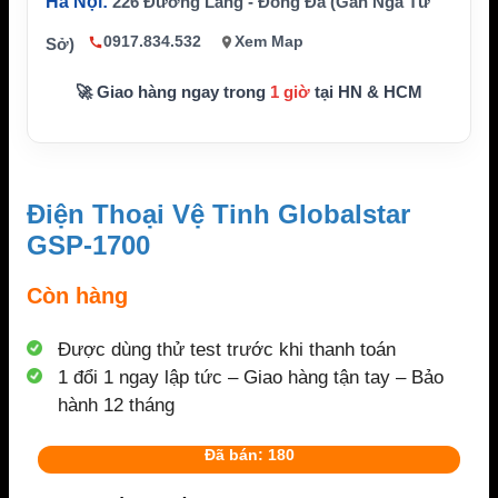
Hà Nội:
226 Đường Láng - Đống Đa (Gần Ngã Tư
0917.834.532
Xem Map
Sở)
🚀 Giao hàng ngay trong
1 giờ
tại HN & HCM
Điện Thoại Vệ Tinh Globalstar
GSP-1700
Còn hàng
Được dùng thử test trước khi thanh toán
1 đổi 1 ngay lập tức – Giao hàng tận tay – Bảo
hành 12 tháng
Đã bán: 180