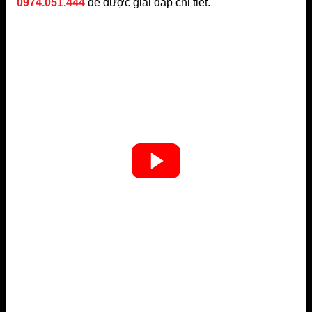
0974.051.444
để được giải đáp chi tiết.