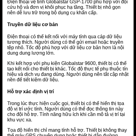
Điện thoại vệ tinh Globalstar GSP-1700 phù hợp với đội
cứu hộ và đơn vị khôi phục hạ tầng. Thiết bị nhỏ gọn
nên dễ lưu trữ trong bộ dụng cụ khẩn cấp.
Truyền dữ liệu cơ bản
Điện thoại có thể kết nối với máy tính qua cáp dữ liệu
tương thích. Người dùng có thể gửi email hoặc truyền
tệp nhỏ. Tốc độ phù hợp với dữ liệu cơ bản hơn là nội
dung dung lượng lớn.
Khi kết hợp với phụ kiện Globalstar 9600, thiết bị có thể
tạo kết nối cho thiết bị khác. Tốc độ thực tế phụ thuộc tín
hiệu và dịch vụ đang dùng. Người dùng nên tắt cập nhật
nền để tiết kiệm dữ liệu.
Hỗ trợ xác định vị trí
Trong lúc thực hiện cuộc gọi, thiết bị có thể hiển thị tọa
độ vị trí ước tính. Người dùng có thể đọc thông tin này
cho đội hỗ trợ. Tính năng hữu ích khi cần mô tả vị trí tại
khu vực xa.
Tọa độ hiển thị chỉ mang tính hỗ trợ. Thiết bị không thay
thế máy GPS chuyên dụng hoặc thiết bị dẫn đường