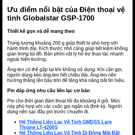
Ưu điểm nổi bật của Điện thoại vệ
tinh Globalstar GSP-1700
Thiết kế gọn và dễ mang theo
Trọng lượng khoảng 200 g giúp thiết bị phù hợp với
hành trình dài. Kích thước nhỏ cũng giúp tiết kiệm không
gian trong túi đồ. Bàn phím vật lý hỗ trợ thao tác nhanh
ngoài hiện trường.
Ăng-ten có thể gập lại khi không sử dụng. Khi cần gọi,
người dùng kéo ăng-ten hết chiều dài. Ăng-ten nên
hướng thẳng lên bầu trời để tăng khả năng bắt tín hiệu.
Pin đáp ứng nhu cầu liên lạc cơ bản
Pin cho thời gian đàm thoại tối đa khoảng 4 giờ. Mức
này phù hợp với các cuộc gọi ngắn và định kỳ. Người
dùng nên sạc đầy pin trước chuyến đi.
Hệ Thống Liên Lạc Vệ Tinh GMDSS Lars
Thrane LT-4200S
Hệ Thống Liên Lạc Vệ Tinh Di Động Mặt Đất