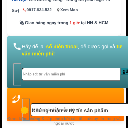
0917.834.532
Xem Map
Sở)
🚀 Giao hàng ngay trong
1 giờ
tại HN & HCM
Hãy để lại
số điện thoại
, để được gọi và
tư
vấn miễn phí!
Chứng nhận & uy tín sản phẩm
Được kiểm chứng & cấp phép bởi các tổ chức uy tín trong và
ngoài nước