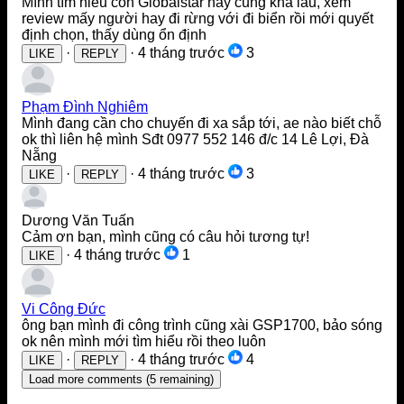
Mình tìm hiểu con Globalstar này cũng khá lâu, xem
review mấy người hay đi rừng với đi biển rồi mới quyết
định chọn, thấy dùng ổn định
·
·
4 tháng trước
3
LIKE
REPLY
Phạm Đình Nghiêm
Mình đang cần cho chuyến đi xa sắp tới, ae nào biết chỗ
ok thì liên hệ mình Sđt 0977 552 146 đ/c 14 Lê Lợi, Đà
Nẵng
·
·
4 tháng trước
3
LIKE
REPLY
Dương Văn Tuấn
Cảm ơn bạn, mình cũng có câu hỏi tương tự!
·
4 tháng trước
1
LIKE
Vi Công Đức
ông bạn mình đi công trình cũng xài GSP1700, bảo sóng
ok nên mình mới tìm hiểu rồi theo luôn
·
·
4 tháng trước
4
LIKE
REPLY
Load more comments
(5 remaining)