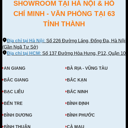
SHOWROOM TẠI HÀ NỘI & HỒ
CHÍ MINH - VĂN PHÒNG TẠI 63
TỈNH THÀNH
Địa chỉ tại Hà Nội:
Số 226 Đường Láng, Đống Đa, Hà Nội
(Gần Ngã Tư Sở)
Địa chỉ tại HCM:
Số 137 Đường Hòa Hưng, P12, Quận 10
AN GIANG
BÀ RỊA - VŨNG TÀU
BẮC GIANG
BẮC KẠN
BẠC LIÊU
BẮC NINH
BẾN TRE
BÌNH ĐỊNH
BÌNH DƯƠNG
BÌNH PHƯỚC
BÌNH THUẬN
CÀ MAU