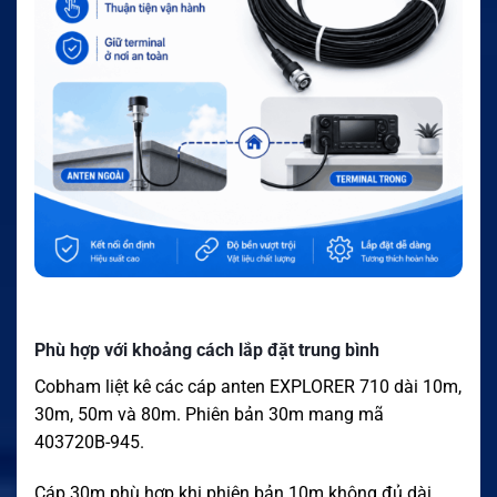
Phù hợp với khoảng cách lắp đặt trung bình
Cobham liệt kê các cáp anten EXPLORER 710 dài 10m,
30m, 50m và 80m. Phiên bản 30m mang mã
403720B-945.
Cáp 30m phù hợp khi phiên bản 10m không đủ dài.