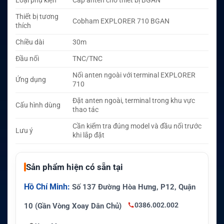
Loại phụ kiện
Cáp anten cho thiết bị BGAN
Thiết bị tương
Cobham EXPLORER 710 BGAN
thích
Chiều dài
30m
Đầu nối
TNC/TNC
Nối anten ngoài với terminal EXPLORER
Ứng dụng
710
Đặt anten ngoài, terminal trong khu vực
Cấu hình dùng
thao tác
Cần kiểm tra đúng model và đầu nối trước
Lưu ý
khi lắp đặt
Sản phẩm hiện có sẵn tại
Hồ Chí Minh:
Số 137 Đường Hòa Hưng, P12, Quận
0386.002.002
10 (Gần Vòng Xoay Dân Chủ)