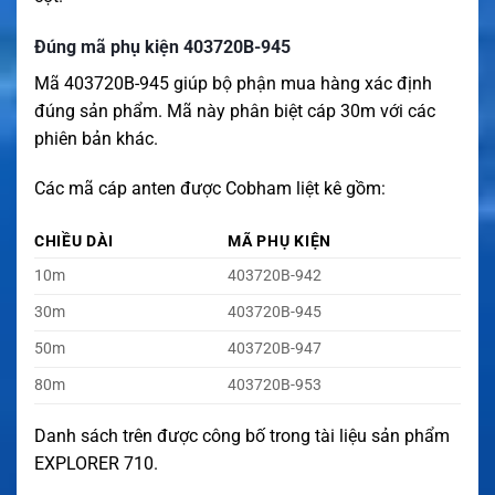
Đúng mã phụ kiện 403720B-945
Mã 403720B-945 giúp bộ phận mua hàng xác định
đúng sản phẩm. Mã này phân biệt cáp 30m với các
phiên bản khác.
Các mã cáp anten được Cobham liệt kê gồm:
CHIỀU DÀI
MÃ PHỤ KIỆN
10m
403720B-942
30m
403720B-945
50m
403720B-947
80m
403720B-953
Danh sách trên được công bố trong tài liệu sản phẩm
EXPLORER 710.