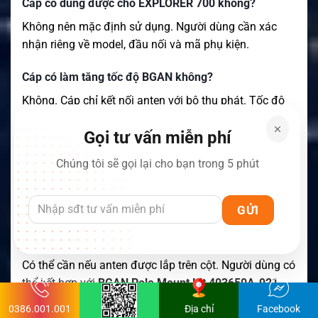
Cáp có dùng được cho EXPLORER 700 không?
Không nên mặc định sử dụng. Người dùng cần xác
nhận riêng về model, đầu nối và mã phụ kiện.
Cáp có làm tăng tốc độ BGAN không?
Không. Cáp chỉ kết nối anten với bộ thu phát. Tốc độ
còn phụ thuộc terminal và dịch vụ BGAN.
Gọi tư vấn miễn phí
Khi nào nên chọn cáp dài 30m?
Chúng tôi sẽ gọi lại cho bạn trong 5 phút
Nên chọn cáp 30m khi phiên bản 10m không đủ. Sản
phẩm phù hợp với mái nhà, cột anten hoặc trạm tạm
lớn hơn.
Có cần mua bộ gắn cột riêng không?
Có thể cần nếu anten được lắp trên cột. Người dùng có
thể kết hợp với
BGAN Pole Mount Kit 403650A-921
.
0386.001.001
Địa chỉ
Facebook