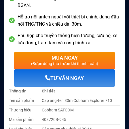
BGAN.
Hỗ trợ nối anten ngoài với thiết bị chính, dùng đầu
nối TNC/TNC và chiều dài 30m.
Phù hợp cho truyền thông hiện trường, cứu hộ, xe
lưu động, trạm tạm và công trình xa.
MUA NGAY
(Được dùng thử trước khi thanh toán)
TƯ VẤN NGAY
Thông tin
Chi tiết
Tên sản phẩm
Cáp ăng-ten 30m Cobham Explorer 710
Thương hiệu
Cobham SATCOM
Mã sản phẩm
403720B-945