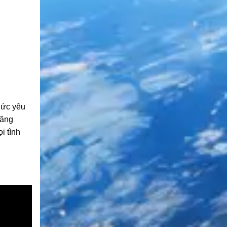
hức yêu
năng
i tình