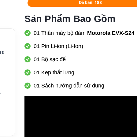
Đã bán: 188
Sản Phẩm Bao Gồm
01 Thân máy bộ đàm
Motorola EVX-S24
01 Pin Li-ion (Li-Ion)
10
01 Bộ sạc đế
01 Kẹp thắt lưng
01 Sách hướng dẫn sử dụng
)