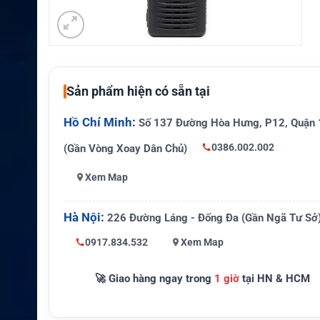
Sản phẩm hiện có sẵn tại
Hồ Chí Minh:
Số 137 Đường Hòa Hưng, P12, Quận 
0386.002.002
(Gần Vòng Xoay Dân Chủ)
Xem Map
Hà Nội:
226 Đường Láng - Đống Đa (Gần Ngã Tư Sở
0917.834.532
Xem Map
🚀 Giao hàng ngay trong
1 giờ
tại HN & HCM