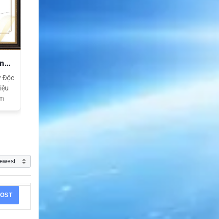
ền
ý Độc
iệu
am
OST