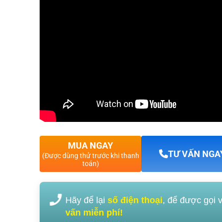
XEM CHI TIẾT
XEM CHI TIẾT
MUA NGAY
TƯ VẤN NGA
(Được dùng thử trước khi thanh
toán)
Hãy để lại
số điện thoại
, để được gọi 
vấn miễn phí!