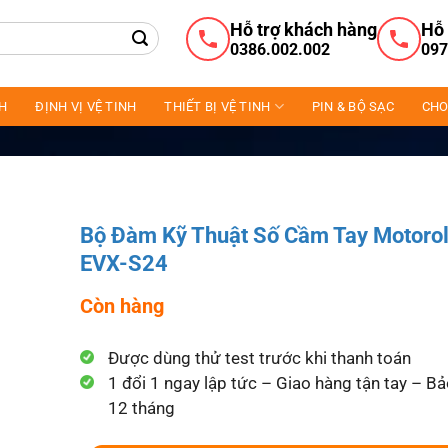
Hỗ trợ khách hàng
Hỗ 
0386.002.002
097
NH
ĐỊNH VỊ VỆ TINH
THIẾT BỊ VỆ TINH
PIN & BỘ SẠC
CHO
Bộ Đàm Kỹ Thuật Số Cầm Tay Motoro
EVX-S24
Còn hàng
Được dùng thử test trước khi thanh toán
1 đổi 1 ngay lập tức – Giao hàng tận tay – B
12 tháng