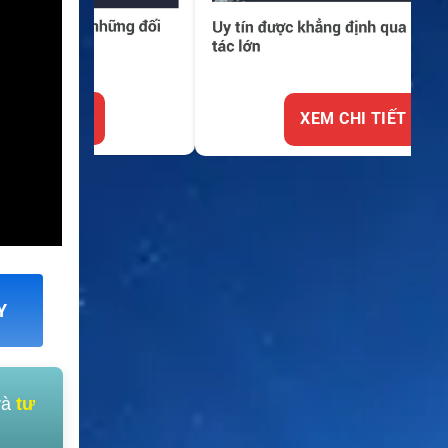
XEM CHI TIẾT
Y
và
tư