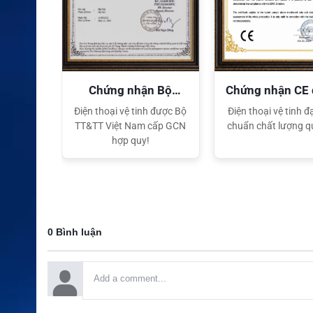
quyền
Chứng nhận Bộ
Chứng nhận CE
TT&TT
tế
ại lý Độc
Điện thoại vệ tinh được Bộ
Điện thoại vệ tinh đạ
ng hiệu
TT&TT Việt Nam cấp GCN
chuẩn chất lượng q
t Nam
hợp quy!
0 Bình luận