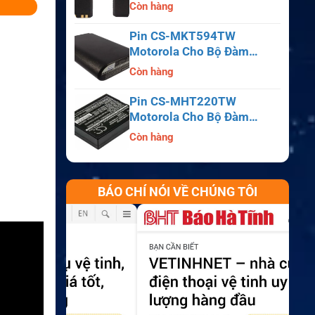
APX6000, APX7000,
Còn hàng
APX8000, SRX2200
Pin CS-MKT594TW
Motorola Cho Bộ Đàm
Astro Saber, MX1000,
Còn hàng
MX2000, MX3000
Pin CS-MHT220TW
Motorola Cho Bộ Đàm
MT700, HT210, HT220,
Còn hàng
MT500
BÁO CHÍ NÓI VỀ CHÚNG TÔI