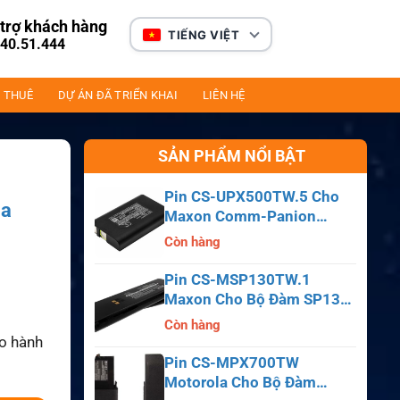
trợ khách hàng
TIẾNG VIỆT
40.51.444
 THUÊ
DỰ ÁN ĐÃ TRIỂN KHAI
LIÊN HỆ
SẢN PHẨM NỔI BẬT
Pin CS-UPX500TW.5 Cho
la
Maxon Comm-Panion
CP0150, CP0511, CP0515
Còn hàng
Pin CS-MSP130TW.1
Maxon Cho Bộ Đàm SP130,
SP140, SP150, SL55
Còn hàng
ảo hành
Pin CS-MPX700TW
Motorola Cho Bộ Đàm