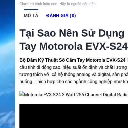
Chưa có bình luận nào. Hãy là người đầu tiên!
MÔ TẢ
ĐÁNH GIÁ (0)
Tại Sao Nên Sử Dụng
Tay Motorola EVX-S2
Bộ Đàm Kỹ Thuật Số Cầm Tay Motorola EVX-S24
l
cầu tính di động cao, hiệu suất ổn định và chất lượng
tương thích với cả hệ thống analog và digital, sản phẩ
huống. Thích hợp cho các ngành công nghiệp như khá