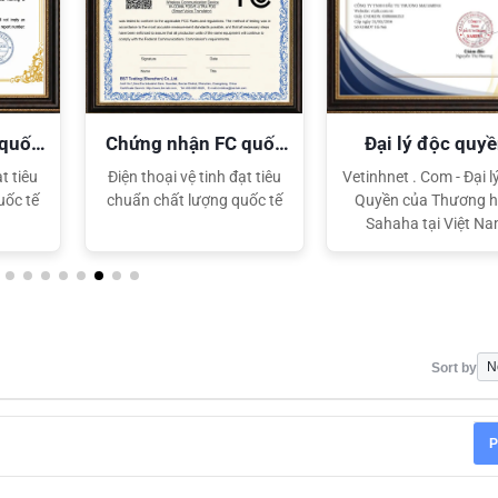
 quốc
Chứng nhận FC quốc
Đại lý độc quy
tế
Sahaha
t tiêu
Điện thoại vệ tinh đạt tiêu
Vetinhnet . Com - Đại l
uốc tế
chuẩn chất lượng quốc tế
Quyền của Thương h
Sahaha tại Việt N
Sort by
P