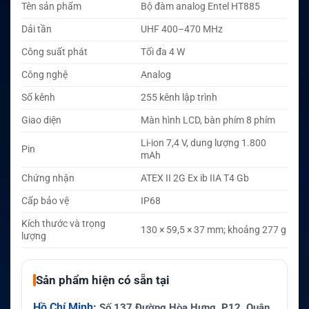
Tên sản phẩm
Bộ đàm analog Entel HT885
Dải tần
UHF 400–470 MHz
Công suất phát
Tối đa 4 W
Công nghệ
Analog
Số kênh
255 kênh lập trình
Giao diện
Màn hình LCD, bàn phím 8 phím
Li-ion 7,4 V, dung lượng 1.800
Pin
mAh
Chứng nhận
ATEX II 2G Ex ib IIA T4 Gb
Cấp bảo vệ
IP68
Kích thước và trọng
130 × 59,5 × 37 mm; khoảng 277 g
lượng
Sản phẩm hiện có sẵn tại
Hồ Chí Minh:
Số 137 Đường Hòa Hưng, P12, Quận