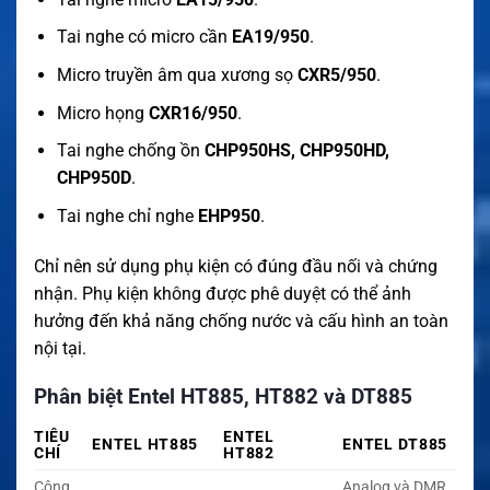
Tai nghe có micro cần
EA19/950
.
Micro truyền âm qua xương sọ
CXR5/950
.
Micro họng
CXR16/950
.
Tai nghe chống ồn
CHP950HS, CHP950HD,
CHP950D
.
Tai nghe chỉ nghe
EHP950
.
Chỉ nên sử dụng phụ kiện có đúng đầu nối và chứng
nhận. Phụ kiện không được phê duyệt có thể ảnh
hưởng đến khả năng chống nước và cấu hình an toàn
nội tại.
Phân biệt Entel HT885, HT882 và DT885
TIÊU
ENTEL
ENTEL HT885
ENTEL DT885
CHÍ
HT882
Công
Analog và DMR