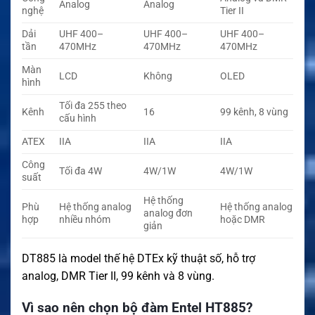
Analog
Analog
nghệ
Tier II
Dải
UHF 400–
UHF 400–
UHF 400–
tần
470MHz
470MHz
470MHz
Màn
LCD
Không
OLED
hình
Tối đa 255 theo
Kênh
16
99 kênh, 8 vùng
cấu hình
ATEX
IIA
IIA
IIA
Công
Tối đa 4W
4W/1W
4W/1W
suất
Hệ thống
Phù
Hệ thống analog
Hệ thống analog
analog đơn
hợp
nhiều nhóm
hoặc DMR
giản
DT885 là model thế hệ DTEx kỹ thuật số, hỗ trợ
analog, DMR Tier II, 99 kênh và 8 vùng.
Vì sao nên chọn bộ đàm Entel HT885?