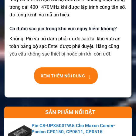
trong dải 400–470MHz khi được lập trình cùng tần số,
độ rộng kênh và mã tín hiệu.
Có được sạc pin trong khu vực nguy hiểm không?
Không. Pin và bộ đàm phải được sạc tại khu vực an
toàn bằng bộ sạc Entel được phê duyệt. Hãng cũng
yêu cầu không sạc thiết bị hoặc pin khi còn ướt.
↓
XEM THÊM NỘI DUNG
SẢN PHẨM NỔI BẬT
Pin CS-UPX500TW.5 Cho Maxon Comm-
Panion CP0150, CP0511, CP0515