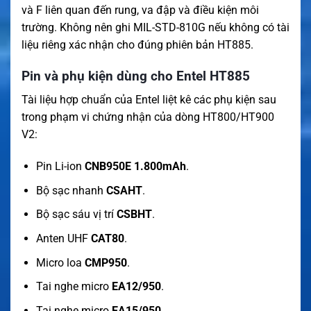
và F liên quan đến rung, va đập và điều kiện môi
trường. Không nên ghi MIL-STD-810G nếu không có tài
liệu riêng xác nhận cho đúng phiên bản HT885.
Pin và phụ kiện dùng cho Entel HT885
Tài liệu hợp chuẩn của Entel liệt kê các phụ kiện sau
trong phạm vi chứng nhận của dòng HT800/HT900
V2:
Pin Li-ion
CNB950E 1.800mAh
.
Bộ sạc nhanh
CSAHT
.
Bộ sạc sáu vị trí
CSBHT
.
Anten UHF
CAT80
.
Micro loa
CMP950
.
Tai nghe micro
EA12/950
.
Tai nghe micro
EA15/950
.