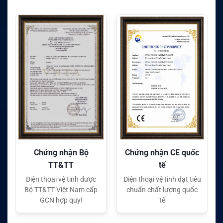
Bộ
Chứng nhận CE quốc
Chứng nhận FC quốc
tế
tế
 được
Điện thoại vệ tinh đạt tiêu
Điện thoại vệ tinh đạt tiêu
m cấp
chuẩn chất lượng quốc
chuẩn chất lượng quốc
tế
tế