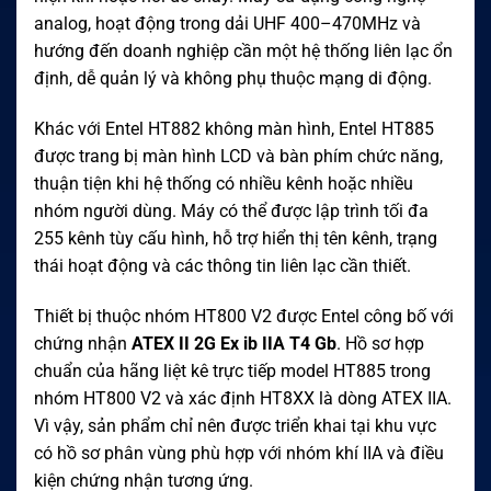
analog, hoạt động trong dải UHF 400–470MHz và
hướng đến doanh nghiệp cần một hệ thống liên lạc ổn
định, dễ quản lý và không phụ thuộc mạng di động.
Khác với Entel HT882 không màn hình, Entel HT885
được trang bị màn hình LCD và bàn phím chức năng,
thuận tiện khi hệ thống có nhiều kênh hoặc nhiều
nhóm người dùng. Máy có thể được lập trình tối đa
255 kênh tùy cấu hình, hỗ trợ hiển thị tên kênh, trạng
thái hoạt động và các thông tin liên lạc cần thiết.
Thiết bị thuộc nhóm HT800 V2 được Entel công bố với
chứng nhận
ATEX II 2G Ex ib IIA T4 Gb
. Hồ sơ hợp
chuẩn của hãng liệt kê trực tiếp model HT885 trong
nhóm HT800 V2 và xác định HT8XX là dòng ATEX IIA.
Vì vậy, sản phẩm chỉ nên được triển khai tại khu vực
có hồ sơ phân vùng phù hợp với nhóm khí IIA và điều
kiện chứng nhận tương ứng.