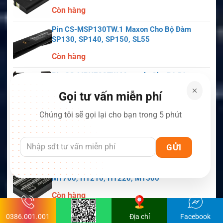
Còn hàng
Pin CS-MSP130TW.1 Maxon Cho Bộ Đàm
SP130, SP140, SP150, SL55
Còn hàng
Pin CS-MPX700TW Motorola Cho Bộ Đàm
APX6000, APX7000, APX8000, SRX2200
Gọi tư vấn miễn phí
Còn hàng
Chúng tôi sẽ gọi lại cho bạn trong 5 phút
Pin CS-MKT594TW Motorola Cho Bộ Đàm
Astro Saber, MX1000, MX2000, MX3000
Còn hàng
Pin CS-MHT220TW Motorola Cho Bộ Đàm
MT700, HT210, HT220, MT500
Còn hàng
0386.001.001
Địa chỉ
Facebook