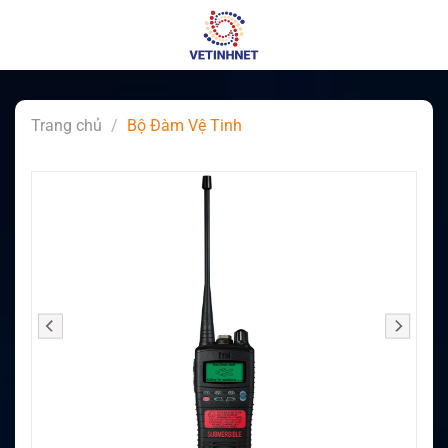
Skip
to
content
Trang chủ
/
Bộ Đàm Vệ Tinh