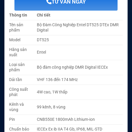
TƯ VẤN NGAY
Thông tin
Chi tiết
Tên sản
Bộ Đàm Công Nghiệp Entel DT525 DTEx DMR
phẩm
Digital
Model
DT525
Hãng sản
Entel
xuất
Loại sản
Bộ đàm công nghiệp DMR Digital IECEx
phẩm
Dải tần
VHF 136 đến 174 MHz
Công suất
4W cao, 1W thấp
phát
Kênh và
99 kênh, 8 vùng
vùng
Pin
CNB550E 1800mAh Lithium-ion
Chuẩn bảo
IECEx Ex ib IIA T4 Gb, IP68, MIL-STD