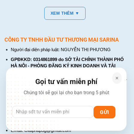
XEM THÊM ▼
CÔNG TY TNHH ĐẦU TƯ THƯƠNG MẠI SARINA
Người đại diện pháp luật: NGUYỄN THỊ PHƯƠNG
GPĐKKD: 0314861899 do SỞ TÀI CHÍNH THÀNH PHỐ
HÀ NỘI - PHÒNG ĐĂNG KÝ KINH DOANH VÀ TÀI
CHÍNH DOANH NGHIỆP cấp. Đăng ký lần đầu: ngày 26
tháng 01 năm 2018. Đăng ký thay đổi lần thứ: 4, ngày 31
Gọi tư vấn miễn phí
tháng 03 năm 2026
Chúng tôi sẽ gọi lại cho bạn trong 5 phút
226 Đường Láng, Đống Đa, Hà Nội
137 Đường Hòa Hưng, Phường 12, Quận 10, TP. Hồ Chí
Minh
Hotline: 1900 2106 - 0386 001 001
Email:
Giaiphap3g@gmail.com