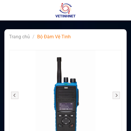
Skip
to
content
Trang chủ
/
Bộ Đàm Vệ Tinh