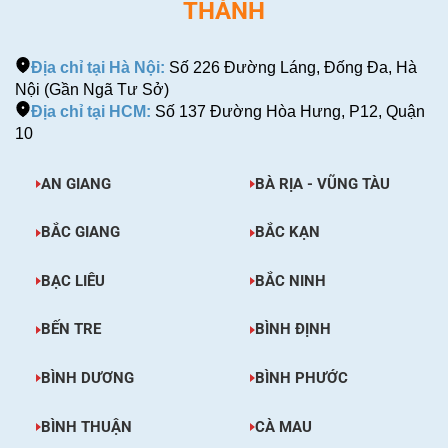
THÀNH
Địa chỉ tại Hà Nội:
Số 226 Đường Láng, Đống Đa, Hà
Nội (Gần Ngã Tư Sở)
Địa chỉ tại HCM:
Số 137 Đường Hòa Hưng, P12, Quận
10
AN GIANG
BÀ RỊA - VŨNG TÀU
BẮC GIANG
BẮC KẠN
BẠC LIÊU
BẮC NINH
BẾN TRE
BÌNH ĐỊNH
BÌNH DƯƠNG
BÌNH PHƯỚC
BÌNH THUẬN
CÀ MAU