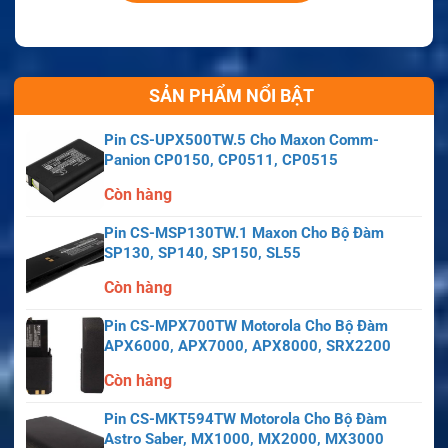
SẢN PHẨM NỔI BẬT
Pin CS-UPX500TW.5 Cho Maxon Comm-
Panion CP0150, CP0511, CP0515
Còn hàng
Pin CS-MSP130TW.1 Maxon Cho Bộ Đàm
SP130, SP140, SP150, SL55
Còn hàng
Pin CS-MPX700TW Motorola Cho Bộ Đàm
APX6000, APX7000, APX8000, SRX2200
Còn hàng
Pin CS-MKT594TW Motorola Cho Bộ Đàm
Astro Saber, MX1000, MX2000, MX3000