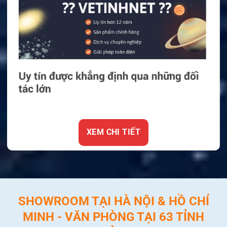
XEM CHI TIẾT
SHOWROOM TẠI HÀ NỘI & HỒ CHÍ
MINH - VĂN PHÒNG TẠI 63 TỈNH