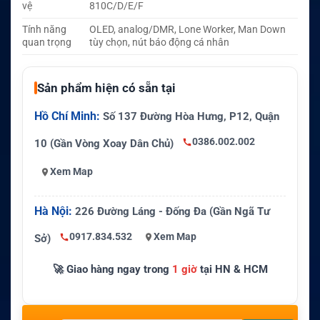
vệ
810C/D/E/F
Tính năng
OLED, analog/DMR, Lone Worker, Man Down
quan trọng
tùy chọn, nút báo động cá nhân
Sản phẩm hiện có sẵn tại
Hồ Chí Minh:
Số 137 Đường Hòa Hưng, P12, Quận
0386.002.002
10 (Gần Vòng Xoay Dân Chủ)
Xem Map
Hà Nội:
226 Đường Láng - Đống Đa (Gần Ngã Tư
0917.834.532
Xem Map
Sở)
🚀 Giao hàng ngay trong
1 giờ
tại HN & HCM