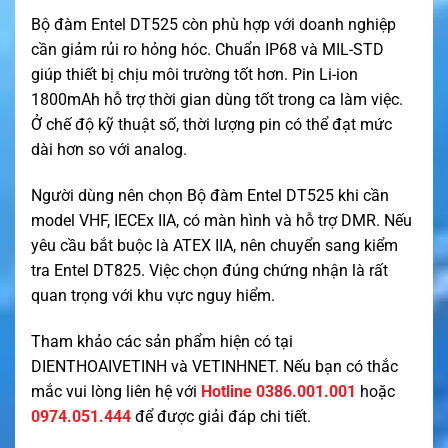
Bộ đàm Entel DT525 còn phù hợp với doanh nghiệp
cần giảm rủi ro hỏng hóc. Chuẩn IP68 và MIL-STD
giúp thiết bị chịu môi trường tốt hơn. Pin Li-ion
1800mAh hỗ trợ thời gian dùng tốt trong ca làm việc.
Ở chế độ kỹ thuật số, thời lượng pin có thể đạt mức
dài hơn so với analog.
Người dùng nên chọn Bộ đàm Entel DT525 khi cần
model VHF, IECEx IIA, có màn hình và hỗ trợ DMR. Nếu
yêu cầu bắt buộc là ATEX IIA, nên chuyển sang kiểm
tra Entel DT825. Việc chọn đúng chứng nhận là rất
quan trọng với khu vực nguy hiểm.
Tham khảo các sản phẩm hiện có tại
DIENTHOAIVETINH
và
VETINHNET
. Nếu bạn có thắc
mắc vui lòng liên hệ với
Hotline 0386.001.001
hoặc
0974.051.444
để được giải đáp chi tiết.