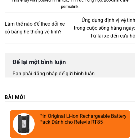
This entry was posted in
Tin tức
,
Tin Tức Tổng Hợp
. Bookmark the
permalink
.
Ứng dụng định vị vệ tinh
Làm thế nào để theo dõi xe
trong cuộc sống hàng ngày:
cộ bằng hệ thống vệ tinh?
Từ lái xe đến cứu hộ
Để lại một bình luận
Bạn phải
đăng nhập
để gửi bình luận.
BÀI MỚI
Pin Original Li-ion Rechargeable Battery
Pack Dành cho Retevis RT85