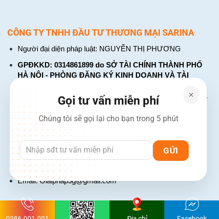
CÔNG TY TNHH ĐẦU TƯ THƯƠNG MẠI SARINA
Người đại diện pháp luật: NGUYỄN THỊ PHƯƠNG
GPĐKKD: 0314861899 do SỞ TÀI CHÍNH THÀNH PHỐ
HÀ NỘI - PHÒNG ĐĂNG KÝ KINH DOANH VÀ TÀI
CHÍNH DOANH NGHIỆP cấp. Đăng ký lần đầu: ngày 26
tháng 01 năm 2018. Đăng ký thay đổi lần thứ: 4, ngày 31
Gọi tư vấn miễn phí
tháng 03 năm 2026
Chúng tôi sẽ gọi lại cho bạn trong 5 phút
226 Đường Láng, Đống Đa, Hà Nội
137 Đường Hòa Hưng, Phường 12, Quận 10, TP. Hồ Chí
Minh
Hotline: 1900 2106 - 0386 001 001
Email:
Giaiphap3g@gmail.com
0386.001.001
Địa chỉ
Facebook