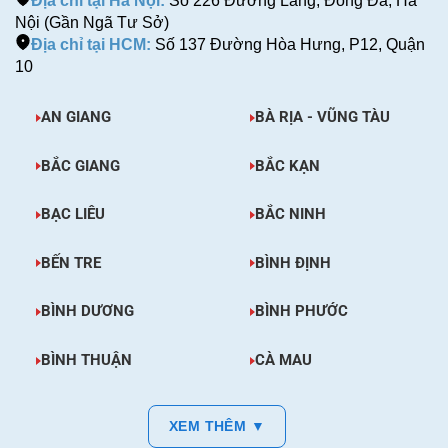
Địa chỉ tại Hà Nội:
Số 226 Đường Láng, Đống Đa, Hà
Nội (Gần Ngã Tư Sở)
Địa chỉ tại HCM:
Số 137 Đường Hòa Hưng, P12, Quận
10
AN GIANG
BÀ RỊA - VŨNG TÀU
BẮC GIANG
BẮC KẠN
BẠC LIÊU
BẮC NINH
BẾN TRE
BÌNH ĐỊNH
BÌNH DƯƠNG
BÌNH PHƯỚC
BÌNH THUẬN
CÀ MAU
XEM THÊM ▼