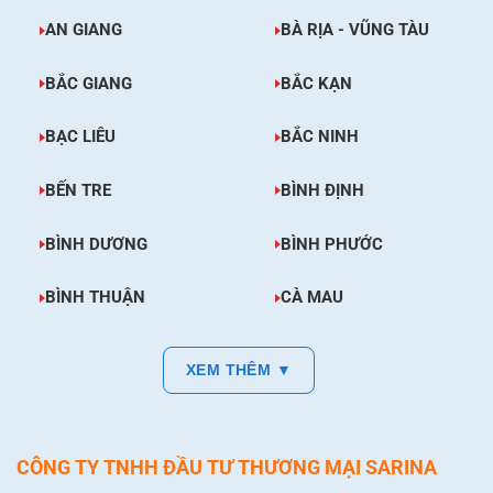
AN GIANG
BÀ RỊA - VŨNG TÀU
BẮC GIANG
BẮC KẠN
BẠC LIÊU
BẮC NINH
BẾN TRE
BÌNH ĐỊNH
BÌNH DƯƠNG
BÌNH PHƯỚC
BÌNH THUẬN
CÀ MAU
XEM THÊM ▼
CÔNG TY TNHH ĐẦU TƯ THƯƠNG MẠI SARINA