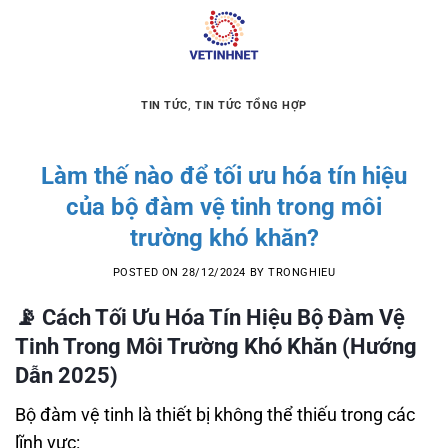
Skip
to
content
TIN TỨC
,
TIN TỨC TỔNG HỢP
Làm thế nào để tối ưu hóa tín hiệu
của bộ đàm vệ tinh trong môi
trường khó khăn?
POSTED ON
28/12/2024
BY
TRONGHIEU
📡
Cách Tối Ưu Hóa Tín Hiệu Bộ Đàm Vệ
Tinh Trong Môi Trường Khó Khăn (Hướng
Dẫn 2025)
Bộ đàm vệ tinh là thiết bị không thể thiếu trong các
lĩnh vực: