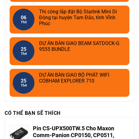
Thi công lắp đặt Bộ Starlink Mini Di
06
Động tại huyện Tam Đảo, tỉnh Vĩnh
Th5
Phúc
DỰ ÁN BÀN GIAO BEAM SATDOCK-G
25
9555 BUNDLE
Th4
DỰ ÁN BÀN GIAO BỘ PHÁT WIFI
25
COBHAM EXPLORER 710
Th4
CÓ THỂ BẠN SẼ THÍCH
Pin CS-UPX500TW.5 Cho Maxon
Comm-Panion CP0150, CP0511,