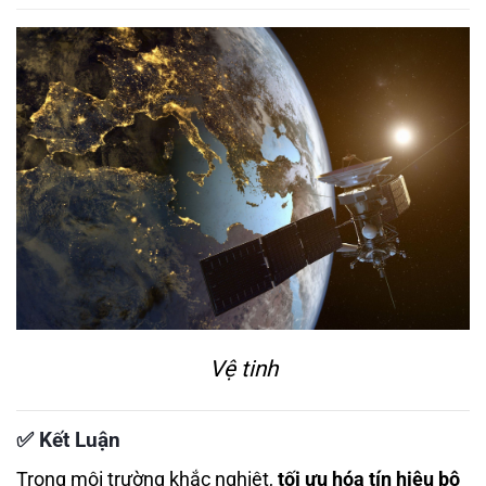
Vệ tinh
✅
Kết Luận
Trong môi trường khắc nghiệt,
tối ưu hóa tín hiệu bộ