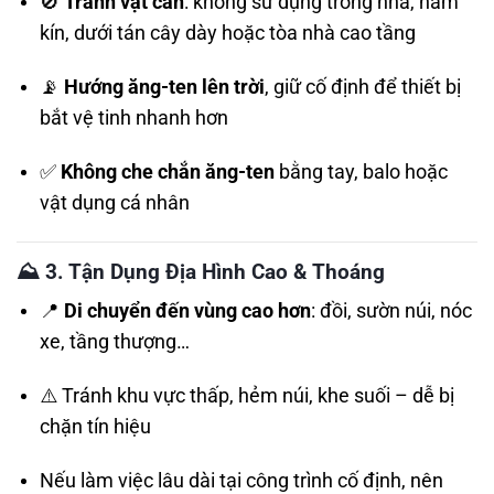
🚫
Tránh vật cản
: không sử dụng trong nhà, hầm
kín, dưới tán cây dày hoặc tòa nhà cao tầng
📡
Hướng ăng-ten lên trời
, giữ cố định để thiết bị
bắt vệ tinh nhanh hơn
✅
Không che chắn ăng-ten
bằng tay, balo hoặc
vật dụng cá nhân
⛰️
3. Tận Dụng Địa Hình Cao & Thoáng
📍
Di chuyển đến vùng cao hơn
: đồi, sườn núi, nóc
xe, tầng thượng…
⚠️ Tránh khu vực thấp, hẻm núi, khe suối – dễ bị
chặn tín hiệu
Nếu làm việc lâu dài tại công trình cố định, nên