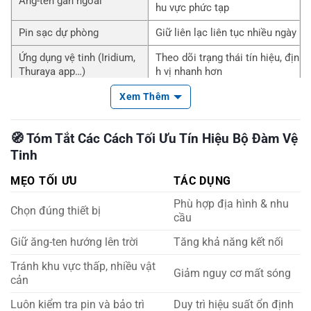
Ăng-ten gắn ngoài
hu vực phức tạp
Pin sạc dự phòng
Giữ liên lạc liên tục nhiều ngày
Ứng dụng vệ tinh (Iridium,
Theo dõi trạng thái tín hiệu, địn
Thuraya app…)
h vị nhanh hơn
Xem Thêm
🧭
Tóm Tắt Các Cách Tối Ưu Tín Hiệu Bộ Đàm Vệ
Tinh
MẸO TỐI ƯU
TÁC DỤNG
Phù hợp địa hình & nhu
Chọn đúng thiết bị
cầu
Giữ ăng-ten hướng lên trời
Tăng khả năng kết nối
Tránh khu vực thấp, nhiều vật
Giảm nguy cơ mất sóng
cản
Luôn kiểm tra pin và bảo trì
Duy trì hiệu suất ổn định