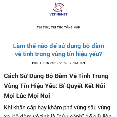
Skip
to
content
TIN TỨC
,
TIN TỨC TỔNG HỢP
Làm thế nào để sử dụng bộ đàm
vệ tinh trong vùng tín hiệu yếu?
POSTED ON
28/12/2024
BY
NATHAN
Cách Sử Dụng Bộ Đàm Vệ Tinh Trong
Vùng Tín Hiệu Yếu: Bí Quyết Kết Nối
Mọi Lúc Mọi Nơi
Khi khẩn cấp hay khám phá vùng sâu vùng
xa, bộ đàm vệ tinh là “cứu cánh” để giữ liên