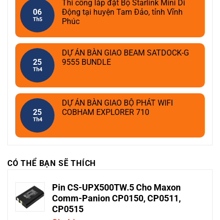
Thi công lắp đặt Bộ Starlink Mini Di
06
Động tại huyện Tam Đảo, tỉnh Vĩnh
Th5
Phúc
DỰ ÁN BÀN GIAO BEAM SATDOCK-G
25
9555 BUNDLE
Th4
DỰ ÁN BÀN GIAO BỘ PHÁT WIFI
25
COBHAM EXPLORER 710
Th4
CÓ THỂ BẠN SẼ THÍCH
Pin CS-UPX500TW.5 Cho Maxon
Comm-Panion CP0150, CP0511,
CP0515