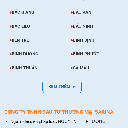
BẮC GIANG
BẮC KẠN
BẠC LIÊU
BẮC NINH
BẾN TRE
BÌNH ĐỊNH
BÌNH DƯƠNG
BÌNH PHƯỚC
BÌNH THUẬN
CÀ MAU
XEM THÊM ▼
CÔNG TY TNHH ĐẦU TƯ THƯƠNG MẠI SARINA
Người đại diện pháp luật: NGUYỄN THỊ PHƯƠNG