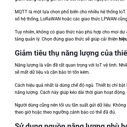
MQTT là một lựa chọn phổ biến cho nhiều hệ thống IoT. 
số hệ thống, LoRaWAN hoặc các giao thức LPWAN cũng c
Tuy nhiên, không có giao thức nào phù hợp cho mọi dự á
tảng quản lý. Chọn đúng giao thức sẽ giúp cải thiện
hiệu
Giảm tiêu thụ năng lượng của thiế
Năng lượng là vấn đề rất quan trọng với IoT vệ tinh. Nhi
sẽ mất dữ liệu và cần bảo trì tốn kém.
Cách hiệu quả nhất là dùng chế độ ngủ. Thiết bị chỉ bật kh
năng lượng. Cách này giúp kéo dài thời gian hoạt động.
Người dùng cũng nên tối ưu tần suất gửi dữ liệu. Không n
theo giờ hoặc theo ngưỡng cảnh báo có thể đã đủ.
Sử dụng nguồn năng lượng phù h