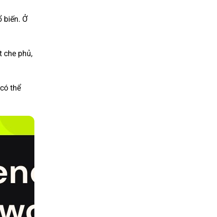
 biến. Ở
t che phủ,
 có thể