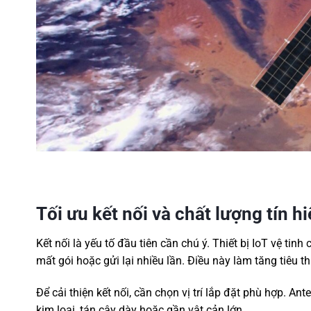
Tối ưu kết nối và chất lượng tín h
Kết nối là yếu tố đầu tiên cần chú ý. Thiết bị IoT vệ tinh 
mất gói hoặc gửi lại nhiều lần. Điều này làm tăng tiêu t
Để cải thiện kết nối, cần chọn vị trí lắp đặt phù hợp. An
kim loại, tán cây dày hoặc gần vật cản lớn.