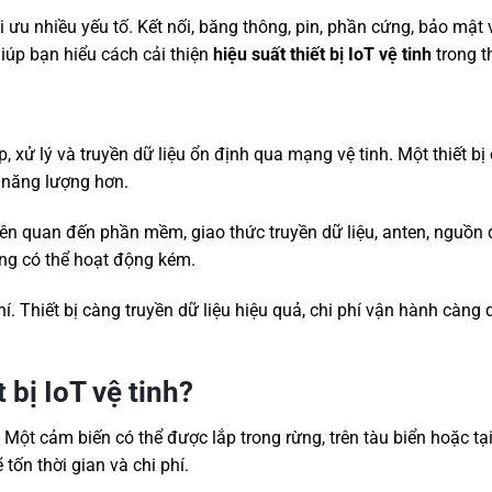
 ưu nhiều yếu tố. Kết nối, băng thông, pin, phần cứng, bảo mật v
iúp bạn hiểu cách cải thiện
hiệu suất thiết bị IoT vệ tinh
trong t
p, xử lý và truyền dữ liệu ổn định qua mạng vệ tinh. Một thiết bị
ít năng lượng hơn.
ên quan đến phần mềm, giao thức truyền dữ liệu, anten, nguồn 
hống có thể hoạt động kém.
í. Thiết bị càng truyền dữ liệu hiệu quả, chi phí vận hành càng 
 bị IoT vệ tinh?
. Một cảm biến có thể được lắp trong rừng, trên tàu biển hoặc tạ
 tốn thời gian và chi phí.