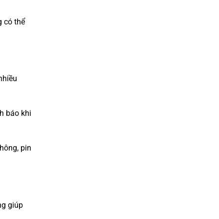
g có thể
nhiều
nh báo khi
thông, pin
ng giúp