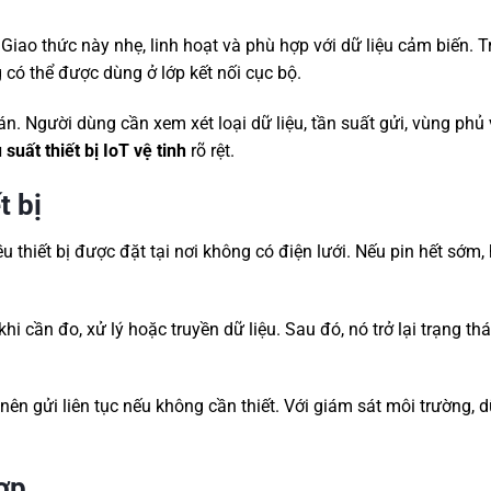
Giao thức này nhẹ, linh hoạt và phù hợp với dữ liệu cảm biến. 
ó thể được dùng ở lớp kết nối cục bộ.
n. Người dùng cần xem xét loại dữ liệu, tần suất gửi, vùng phủ
 suất thiết bị IoT vệ tinh
rõ rệt.
t bị
ều thiết bị được đặt tại nơi không có điện lưới. Nếu pin hết sớm,
i cần đo, xử lý hoặc truyền dữ liệu. Sau đó, nó trở lại trạng thái
ên gửi liên tục nếu không cần thiết. Với giám sát môi trường, d
ợp