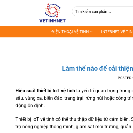
Skip
Tìm
to
kiếm:
content
ĐIỆN THOẠI VỆ TINH
INTERNET VỆ TI
Làm thế nào để cải thiện 
POSTED
Hiệu suất thiết bị IoT vệ tinh
là yếu tố quan trọng trong
sâu, vùng xa, biển đảo, trang trại, rừng núi hoặc công t
động ổn định.
Thiết bị IoT vệ tinh có thể thu thập dữ liệu từ cảm biến.
trợ nông nghiệp thông minh, giám sát môi trường, quản l