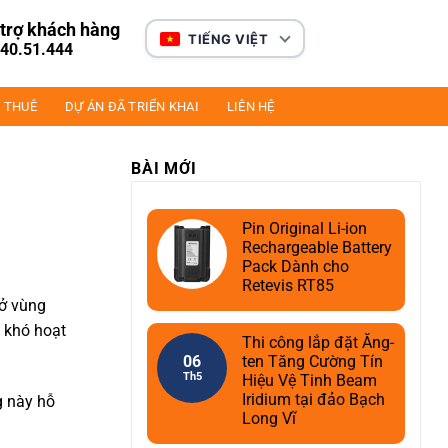
trợ khách hàng
TIẾNG VIỆT
40.51.444
 THUÊ
DỰ ÁN ĐÃ TRIỂN KHAI
LIÊN HỆ
BÀI MỚI
Pin Original Li-ion
Rechargeable Battery
Pack Dành cho
Retevis RT85
 ở vùng
t khó hoạt
Thi công lắp đặt Ăng-
06
ten Tăng Cường Tín
Th5
Hiệu Vệ Tinh Beam
Iridium tại đảo Bạch
g này hỗ
Long Vĩ