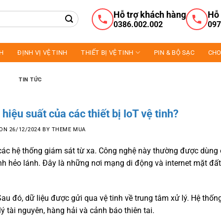
Hỗ trợ khách hàng
Hỗ 
0386.002.002
097
NH
ĐỊNH VỊ VỆ TINH
THIẾT BỊ VỆ TINH
PIN & BỘ SẠC
CHO
TIN TỨC
hiệu suất của các thiết bị IoT vệ tinh?
 ON
26/12/2024
BY
THEME MUA
 các hệ thống giám sát từ xa. Công nghệ này thường được dùng
rình hẻo lánh. Đây là những nơi mạng di động và internet mặt đấ
 Sau đó, dữ liệu được gửi qua vệ tinh về trung tâm xử lý. Hệ thốn
ý tài nguyên, hàng hải và cảnh báo thiên tai.