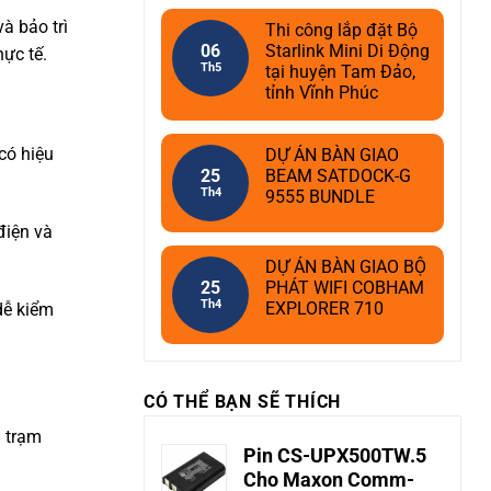
à bảo trì
Thi công lắp đặt Bộ
06
Starlink Mini Di Động
hực tế.
Th5
tại huyện Tam Đảo,
tỉnh Vĩnh Phúc
 có hiệu
DỰ ÁN BÀN GIAO
25
BEAM SATDOCK-G
Th4
9555 BUNDLE
điện và
DỰ ÁN BÀN GIAO BỘ
25
PHÁT WIFI COBHAM
Th4
EXPLORER 710
dễ kiểm
CÓ THỂ BẠN SẼ THÍCH
i trạm
Pin CS-UPX500TW.5
Cho Maxon Comm-