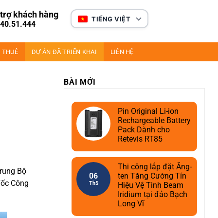
trợ khách hàng
TIẾNG VIỆT
40.51.444
 THUÊ
DỰ ÁN ĐÃ TRIỂN KHAI
LIÊN HỆ
BÀI MỚI
Pin Original Li-ion
Rechargeable Battery
Pack Dành cho
Retevis RT85
Thi công lắp đặt Ăng-
Trung Bộ
06
ten Tăng Cường Tín
 đốc Công
Th5
Hiệu Vệ Tinh Beam
Iridium tại đảo Bạch
Long Vĩ