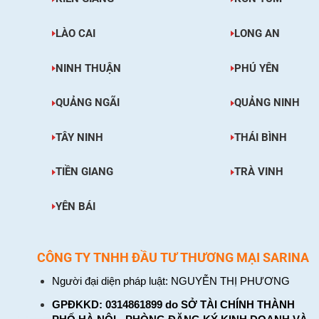
LÀO CAI
LONG AN
NINH THUẬN
PHÚ YÊN
QUẢNG NGÃI
QUẢNG NINH
TÂY NINH
THÁI BÌNH
TIỀN GIANG
TRÀ VINH
YÊN BÁI
CÔNG TY TNHH ĐẦU TƯ THƯƠNG MẠI SARINA
Người đại diện pháp luật: NGUYỄN THỊ PHƯƠNG
GPĐKKD: 0314861899 do SỞ TÀI CHÍNH THÀNH