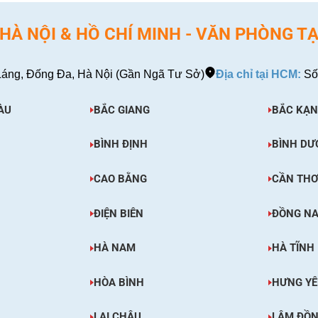
À NỘI & HỒ CHÍ MINH - VĂN PHÒNG TẠ
áng, Đống Đa, Hà Nội (Gần Ngã Tư Sở)
Địa chỉ tại HCM:
Số
ÀU
BẮC GIANG
BẮC KẠN
BÌNH ĐỊNH
BÌNH DƯ
CAO BẰNG
CẦN TH
ĐIỆN BIÊN
ĐỒNG NA
HÀ NAM
HÀ TĨNH
HÒA BÌNH
HƯNG Y
LAI CHÂU
LÂM ĐỒ