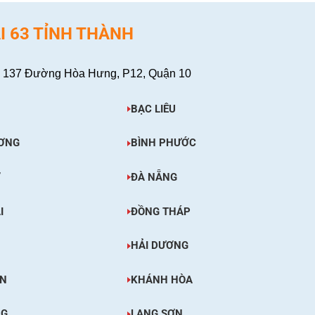
I 63 TỈNH THÀNH
 137 Đường Hòa Hưng, P12, Quận 10
BẠC LIÊU
ƠNG
BÌNH PHƯỚC
Ơ
ĐÀ NẴNG
I
ĐỒNG THÁP
HẢI DƯƠNG
ÊN
KHÁNH HÒA
NG
LẠNG SƠN