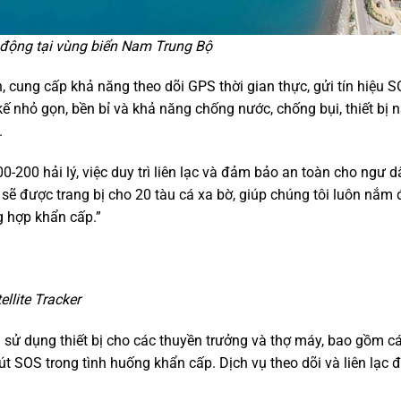
 động tại vùng biển Nam Trung Bộ
ân, cung cấp khả năng theo dõi GPS thời gian thực, gửi tín hiệu 
kế nhỏ gọn, bền bỉ và khả năng chống nước, chống bụi, thiết bị 
.
-200 hải lý, việc duy trì liên lạc và đảm bảo an toàn cho ngư d
sẽ được trang bị cho 20 tàu cá xa bờ, giúp chúng tôi luôn nắm đ
g hợp khẩn cấp.”
llite Tracker
 sử dụng thiết bị cho các thuyền trưởng và thợ máy, bao gồm cá
 nút SOS trong tình huống khẩn cấp. Dịch vụ theo dõi và liên lạc