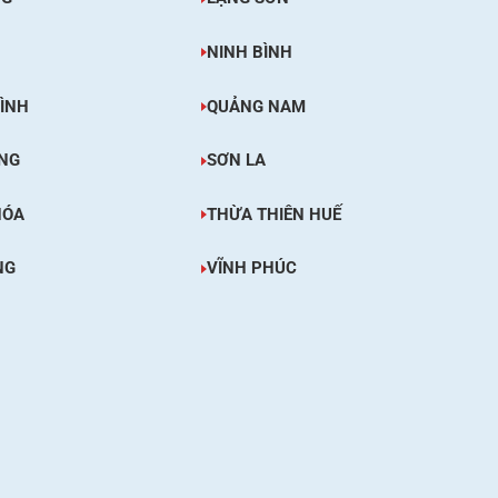
NINH BÌNH
ÌNH
QUẢNG NAM
NG
SƠN LA
HÓA
THỪA THIÊN HUẾ
NG
VĨNH PHÚC