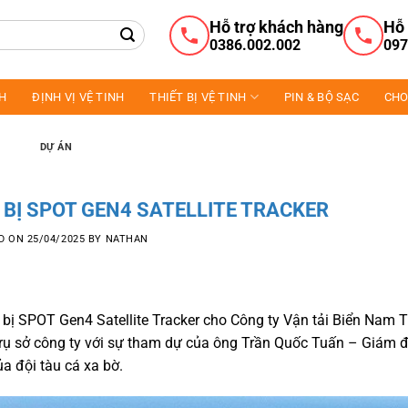
Hỗ trợ khách hàng
Hỗ 
0386.002.002
097
NH
ĐỊNH VỊ VỆ TINH
THIẾT BỊ VỆ TINH
PIN & BỘ SẠC
CHO
DỰ ÁN
 BỊ SPOT GEN4 SATELLITE TRACKER
D ON
25/04/2025
BY
NATHAN
t bị SPOT Gen4 Satellite Tracker cho Công ty Vận tải Biển Nam 
i trụ sở công ty với sự tham dự của ông Trần Quốc Tuấn – Giám
a đội tàu cá xa bờ.