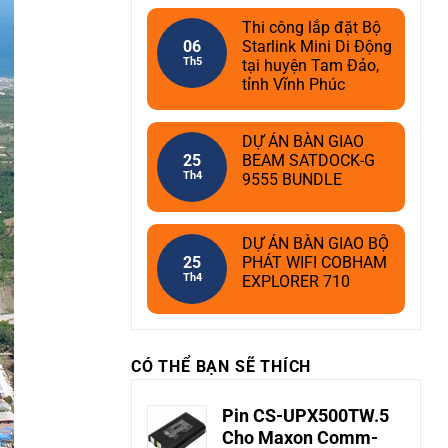
Thi công lắp đặt Bộ
06
Starlink Mini Di Động
Th5
tại huyện Tam Đảo,
tỉnh Vĩnh Phúc
DỰ ÁN BÀN GIAO
25
BEAM SATDOCK-G
Th4
9555 BUNDLE
DỰ ÁN BÀN GIAO BỘ
25
PHÁT WIFI COBHAM
Th4
EXPLORER 710
CÓ THỂ BẠN SẼ THÍCH
Pin CS-UPX500TW.5
Cho Maxon Comm-