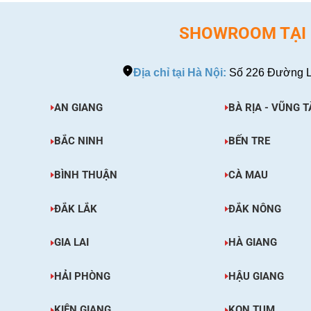
SHOWROOM TẠI H
Địa chỉ tại Hà Nội:
Số 226 Đường L
AN GIANG
BÀ RỊA - VŨNG T
BẮC NINH
BẾN TRE
BÌNH THUẬN
CÀ MAU
ĐẮK LẮK
ĐẮK NÔNG
GIA LAI
HÀ GIANG
HẢI PHÒNG
HẬU GIANG
KIÊN GIANG
KON TUM