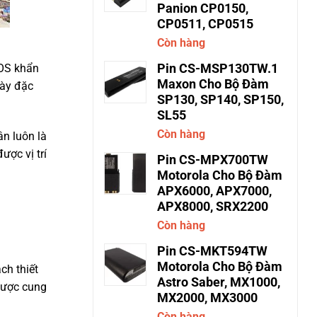
Panion CP0150,
CP0511, CP0515
Còn hàng
Pin CS-MSP130TW.1
SOS khẩn
Maxon Cho Bộ Đàm
này đặc
SP130, SP140, SP150,
SL55
Còn hàng
ân luôn là
ược vị trí
Pin CS-MPX700TW
Motorola Cho Bộ Đàm
APX6000, APX7000,
APX8000, SRX2200
Còn hàng
Pin CS-MKT594TW
Motorola Cho Bộ Đàm
ch thiết
Astro Saber, MX1000,
 được cung
MX2000, MX3000
Còn hàng