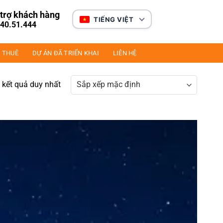
trợ khách hàng
TIẾNG VIỆT
40.51.444
 THUÊ
DỰ ÁN ĐÃ TRIỂN KHAI
LIÊN HỆ
ị kết quả duy nhất