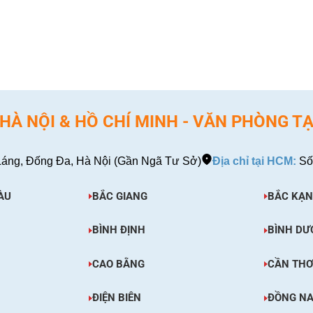
EM CHI TIẾT
XEM CHI TIẾT
À NỘI & HỒ CHÍ MINH - VĂN PHÒNG TẠ
áng, Đống Đa, Hà Nội (Gần Ngã Tư Sở)
Địa chỉ tại HCM:
Số
ÀU
BẮC GIANG
BẮC KẠN
BÌNH ĐỊNH
BÌNH DƯ
CAO BẰNG
CẦN TH
ĐIỆN BIÊN
ĐỒNG NA