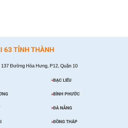
XEM C
XEM CHI TIẾT
I 63 TỈNH THÀNH
 137 Đường Hòa Hưng, P12, Quận 10
BẠC LIÊU
ƠNG
BÌNH PHƯỚC
Ơ
ĐÀ NẴNG
I
ĐỒNG THÁP