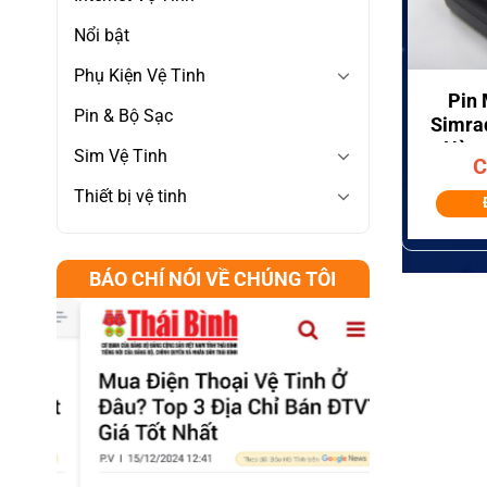
Nổi bật
+
Phụ Kiện Vệ Tinh
Pin
Pin & Bộ Sạc
Simra
Hàng
Sim Vệ Tinh
C
H
Thiết bị vệ tinh
Rad
BÁO CHÍ NÓI VỀ CHÚNG TÔI