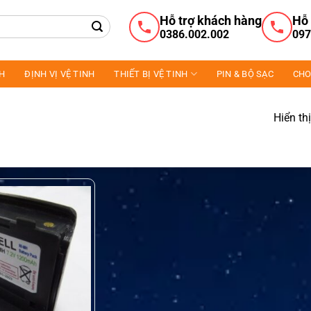
Hỗ trợ khách hàng
Hỗ 
0386.002.002
097
NH
ĐỊNH VỊ VỆ TINH
THIẾT BỊ VỆ TINH
PIN & BỘ SẠC
CHO
Hiển th