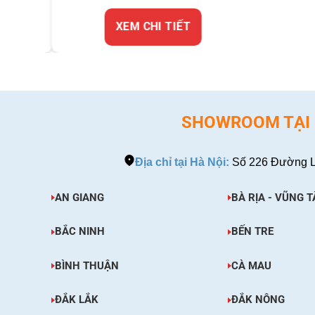
X
XEM CHI TIẾT
SHOWROOM TẠI H
Địa chỉ tại Hà Nội:
Số 226 Đường L
AN GIANG
BÀ RỊA - VŨNG T
BẮC NINH
BẾN TRE
BÌNH THUẬN
CÀ MAU
ĐẮK LẮK
ĐẮK NÔNG