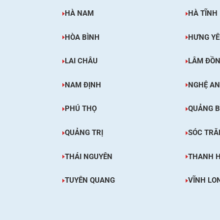
HÀ NAM
HÀ TĨNH
HÒA BÌNH
HƯNG Y
LAI CHÂU
LÂM ĐỒ
NAM ĐỊNH
NGHỆ AN
PHÚ THỌ
QUẢNG B
QUẢNG TRỊ
SÓC TRĂ
THÁI NGUYÊN
THANH 
TUYÊN QUANG
VĨNH LO