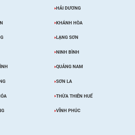
HẢI DƯƠNG
ÊN
KHÁNH HÒA
NG
LẠNG SƠN
NINH BÌNH
ÌNH
QUẢNG NAM
NG
SƠN LA
HÓA
THỪA THIÊN HUẾ
NG
VĨNH PHÚC