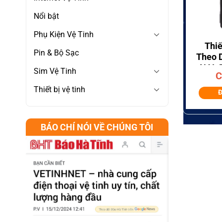
Nổi bật
+
Phụ Kiện Vệ Tinh
Thiế
Pin & Bộ Sạc
Theo D
NAL 
Sim Vệ Tinh
C
Tính 
Thiết bị vệ tinh
Push-
Đ
BÁO CHÍ NÓI VỀ CHÚNG TÔI