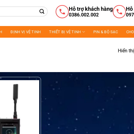
Hỗ trợ khách hàng
Hỗ 
0386.002.002
097
NH
ĐỊNH VỊ VỆ TINH
THIẾT BỊ VỆ TINH
PIN & BỘ SẠC
CHO
Hiển th