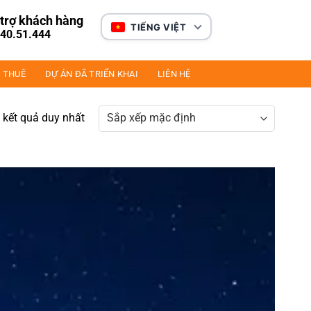
trợ khách hàng
TIẾNG VIỆT
40.51.444
 THUÊ
DỰ ÁN ĐÃ TRIỂN KHAI
LIÊN HỆ
ị kết quả duy nhất