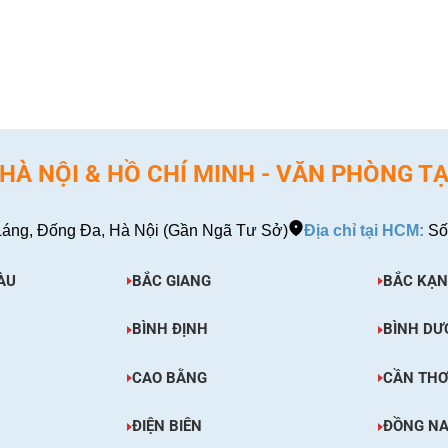
XEM CHI TIẾT
XEM CHI TIẾT
À NỘI & HỒ CHÍ MINH - VĂN PHÒNG TẠ
áng, Đống Đa, Hà Nội (Gần Ngã Tư Sở)
Địa chỉ tại HCM:
Số
ÀU
BẮC GIANG
BẮC KẠN
BÌNH ĐỊNH
BÌNH DƯ
CAO BẰNG
CẦN TH
ĐIỆN BIÊN
ĐỒNG NA