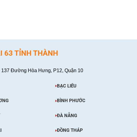
XEM CHI TIẾT
I 63 TỈNH THÀNH
 137 Đường Hòa Hưng, P12, Quận 10
BẠC LIÊU
ƠNG
BÌNH PHƯỚC
Ơ
ĐÀ NẴNG
I
ĐỒNG THÁP