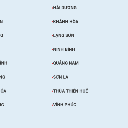
HẢI DƯƠNG
ÊN
KHÁNH HÒA
NG
LẠNG SƠN
NINH BÌNH
ÌNH
QUẢNG NAM
NG
SƠN LA
HÓA
THỪA THIÊN HUẾ
NG
VĨNH PHÚC