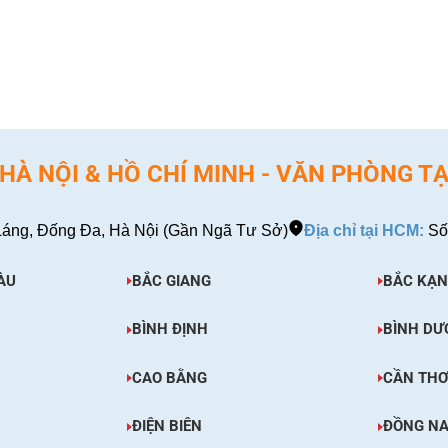
XEM CHI TIẾT
XEM CHI TIẾT
À NỘI & HỒ CHÍ MINH - VĂN PHÒNG TẠ
áng, Đống Đa, Hà Nội (Gần Ngã Tư Sở)
Địa chỉ tại HCM:
Số
ÀU
BẮC GIANG
BẮC KẠN
BÌNH ĐỊNH
BÌNH DƯ
CAO BẰNG
CẦN TH
ĐIỆN BIÊN
ĐỒNG NA