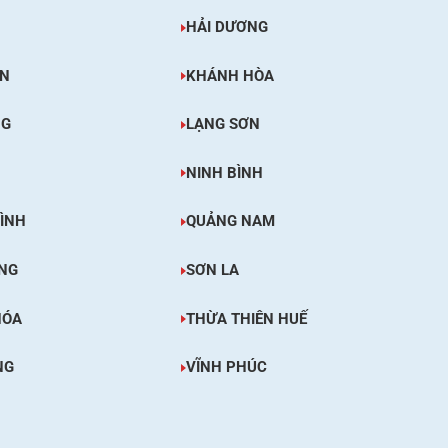
HẢI DƯƠNG
ÊN
KHÁNH HÒA
NG
LẠNG SƠN
NINH BÌNH
ÌNH
QUẢNG NAM
NG
SƠN LA
HÓA
THỪA THIÊN HUẾ
NG
VĨNH PHÚC