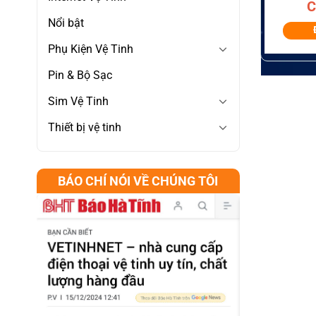
C
Nổi bật
Symbol
TC70
Phụ Kiện Vệ Tinh
Pin & Bộ Sạc
Sim Vệ Tinh
Thiết bị vệ tinh
BÁO CHÍ NÓI VỀ CHÚNG TÔI