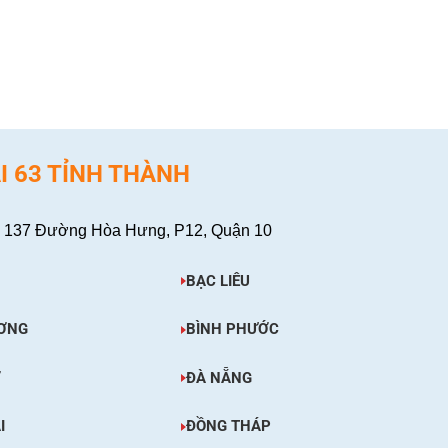
XEM CHI TIẾT
I 63 TỈNH THÀNH
 137 Đường Hòa Hưng, P12, Quận 10
BẠC LIÊU
ƠNG
BÌNH PHƯỚC
Ơ
ĐÀ NẴNG
I
ĐỒNG THÁP