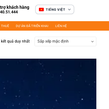
trợ khách hàng
TIẾNG VIỆT
40.51.444
 THUÊ
DỰ ÁN ĐÃ TRIỂN KHAI
LIÊN HỆ
ị kết quả duy nhất