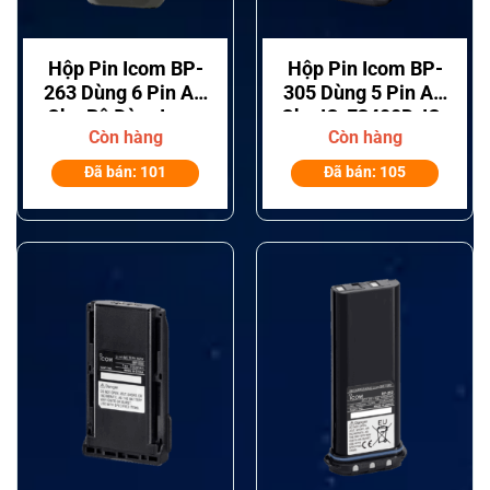
Hộp Pin Icom BP-
Hộp Pin Icom BP-
263 Dùng 6 Pin AA
305 Dùng 5 Pin AA
Cho Bộ Đàm Icom
Cho IC-F3400D, IC-
Còn hàng
Còn hàng
F4400D
Đã bán: 101
Đã bán: 105