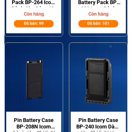
Pack BP-264 Icom
Battery Pack BP-
Dành Cho Dòng IC-
280 Icom Dành
Còn hàng
Còn hàng
F
Cho Dòng IC-
F3210D, IC-F4210D
Đã bán: 99
Đã bán: 101
series
Pin Battery Case
Pin Battery Case
BP-208N Icom
BP-240 Icom Dành