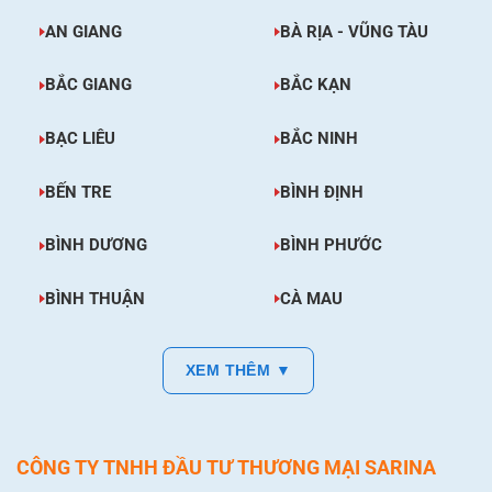
AN GIANG
BÀ RỊA - VŨNG TÀU
BẮC GIANG
BẮC KẠN
BẠC LIÊU
BẮC NINH
BẾN TRE
BÌNH ĐỊNH
BÌNH DƯƠNG
BÌNH PHƯỚC
BÌNH THUẬN
CÀ MAU
XEM THÊM ▼
CÔNG TY TNHH ĐẦU TƯ THƯƠNG MẠI SARINA