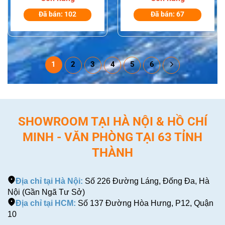
IC-F3003/F4003
series, 1/F4001
Đã bán: 102
Đã bán: 67
series, IC-
F3101D/F4101D
series
1
2
3
4
5
6
SHOWROOM TẠI HÀ NỘI & HỒ CHÍ
MINH - VĂN PHÒNG TẠI 63 TỈNH
THÀNH
Địa chỉ tại Hà Nội:
Số 226 Đường Láng, Đống Đa, Hà
Nội (Gần Ngã Tư Sở)
Địa chỉ tại HCM:
Số 137 Đường Hòa Hưng, P12, Quận
10