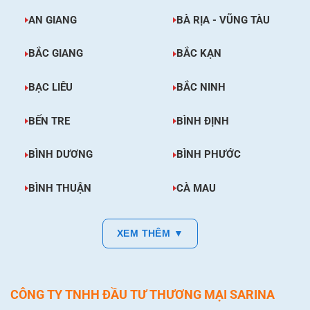
AN GIANG
BÀ RỊA - VŨNG TÀU
BẮC GIANG
BẮC KẠN
BẠC LIÊU
BẮC NINH
BẾN TRE
BÌNH ĐỊNH
BÌNH DƯƠNG
BÌNH PHƯỚC
BÌNH THUẬN
CÀ MAU
XEM THÊM ▼
CÔNG TY TNHH ĐẦU TƯ THƯƠNG MẠI SARINA