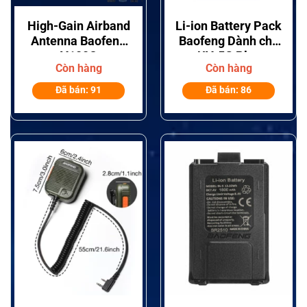
High-Gain Airband
Li-ion Battery Pack
Antenna Baofeng
Baofeng Dành cho
V100C
UV-5G Plus
Còn hàng
Còn hàng
Đã bán: 91
Đã bán: 86