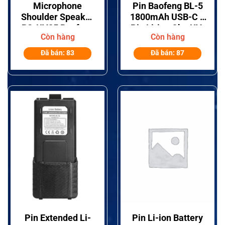
Microphone
Pin Baofeng BL-5
Shoulder Speaker
1800mAh USB-C –
BS-UV25 Baofeng
Pin Li-ion Cho UV-
Còn hàng
Còn hàng
Dành Cho Dòng
5R Series
UV-5R, UV-82, BF-
Đã bán: 83
Đã bán: 87
888S series
Pin Extended Li-
Pin Li-ion Battery