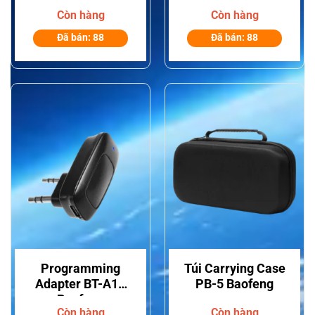
Dành riêng cho UV-
Baofeng Dành cho
Còn hàng
Còn hàng
17R
T22 / RT22
Đã bán: 88
Đã bán: 88
Programming
Túi Carrying Case
Adapter BT-A1D
PB-5 Baofeng
Baofeng
Còn hàng
Còn hàng