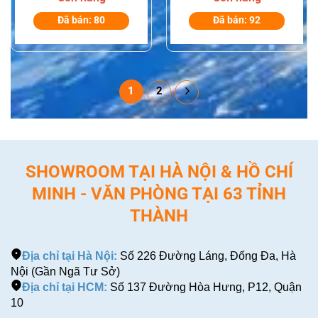
Đã bán: 80
Đã bán: 92
1
2
SHOWROOM TẠI HÀ NỘI & HỒ CHÍ
MINH - VĂN PHÒNG TẠI 63 TỈNH
THÀNH
Địa chỉ tại Hà Nội:
Số 226 Đường Láng, Đống Đa, Hà
Nội (Gần Ngã Tư Sở)
Địa chỉ tại HCM:
Số 137 Đường Hòa Hưng, P12, Quận
10