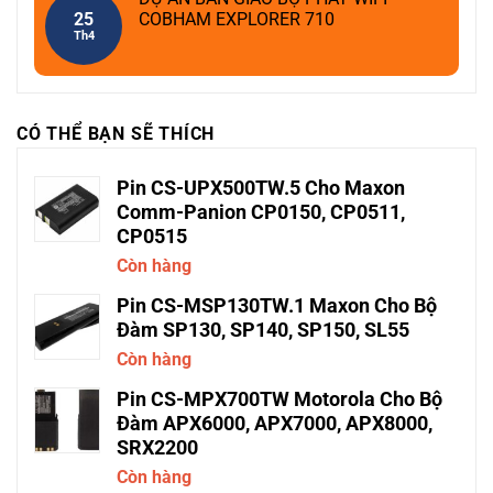
25
COBHAM EXPLORER 710
Th4
CÓ THỂ BẠN SẼ THÍCH
Pin CS-UPX500TW.5 Cho Maxon
Comm-Panion CP0150, CP0511,
CP0515
Còn hàng
Pin CS-MSP130TW.1 Maxon Cho Bộ
Đàm SP130, SP140, SP150, SL55
Còn hàng
Pin CS-MPX700TW Motorola Cho Bộ
Đàm APX6000, APX7000, APX8000,
SRX2200
Còn hàng