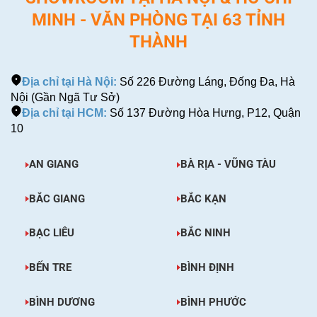
MINH - VĂN PHÒNG TẠI 63 TỈNH
THÀNH
Địa chỉ tại Hà Nội:
Số 226 Đường Láng, Đống Đa, Hà
Nội (Gần Ngã Tư Sở)
Địa chỉ tại HCM:
Số 137 Đường Hòa Hưng, P12, Quận
10
AN GIANG
BÀ RỊA - VŨNG TÀU
BẮC GIANG
BẮC KẠN
BẠC LIÊU
BẮC NINH
BẾN TRE
BÌNH ĐỊNH
BÌNH DƯƠNG
BÌNH PHƯỚC