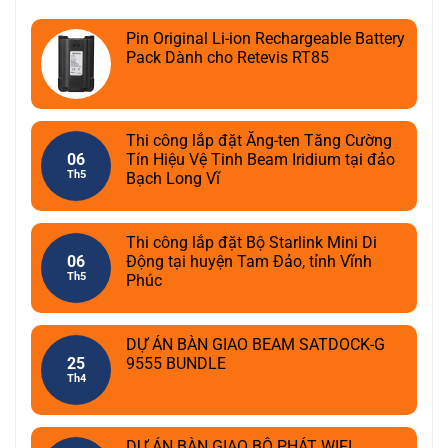
Pin Original Li-ion Rechargeable Battery
Pack Dành cho Retevis RT85
Thi công lắp đặt Ăng-ten Tăng Cường
06
Tín Hiệu Vệ Tinh Beam Iridium tại đảo
Th5
Bạch Long Vĩ
Thi công lắp đặt Bộ Starlink Mini Di
06
Động tại huyện Tam Đảo, tỉnh Vĩnh
Th5
Phúc
DỰ ÁN BÀN GIAO BEAM SATDOCK-G
25
9555 BUNDLE
Th4
DỰ ÁN BÀN GIAO BỘ PHÁT WIFI