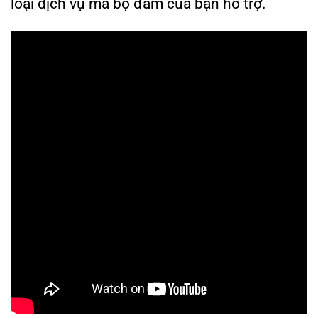
loại dịch vụ mà bộ đàm của bạn hỗ trợ.