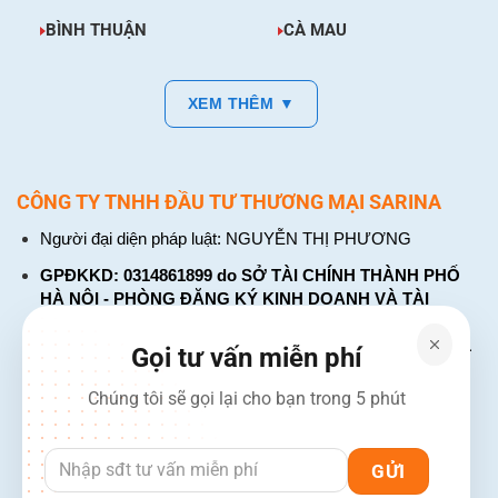
BÌNH THUẬN
CÀ MAU
XEM THÊM ▼
CÔNG TY TNHH ĐẦU TƯ THƯƠNG MẠI SARINA
Người đại diện pháp luật: NGUYỄN THỊ PHƯƠNG
GPĐKKD: 0314861899 do SỞ TÀI CHÍNH THÀNH PHỐ
HÀ NỘI - PHÒNG ĐĂNG KÝ KINH DOANH VÀ TÀI
CHÍNH DOANH NGHIỆP cấp. Đăng ký lần đầu: ngày 26
tháng 01 năm 2018. Đăng ký thay đổi lần thứ: 4, ngày 31
Gọi tư vấn miễn phí
tháng 03 năm 2026
Chúng tôi sẽ gọi lại cho bạn trong 5 phút
226 Đường Láng, Đống Đa, Hà Nội
137 Đường Hòa Hưng, Phường 12, Quận 10, TP. Hồ Chí
Minh