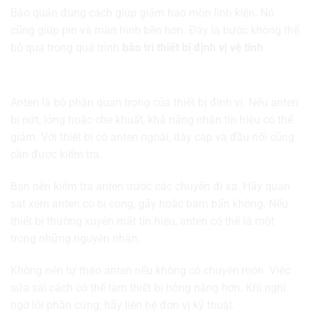
Bảo quản đúng cách giúp giảm hao mòn linh kiện. Nó
cũng giúp pin và màn hình bền hơn. Đây là bước không thể
bỏ qua trong quá trình
bảo trì thiết bị định vị vệ tinh
.
Kiểm tra anten và khả năng thu tín hiệu
Anten là bộ phận quan trọng của thiết bị định vị. Nếu anten
bị nứt, lỏng hoặc che khuất, khả năng nhận tín hiệu có thể
giảm. Với thiết bị có anten ngoài, dây cáp và đầu nối cũng
cần được kiểm tra.
Bạn nên kiểm tra anten trước các chuyến đi xa. Hãy quan
sát xem anten có bị cong, gãy hoặc bám bẩn không. Nếu
thiết bị thường xuyên mất tín hiệu, anten có thể là một
trong những nguyên nhân.
Không nên tự tháo anten nếu không có chuyên môn. Việc
sửa sai cách có thể làm thiết bị hỏng nặng hơn. Khi nghi
ngờ lỗi phần cứng, hãy liên hệ đơn vị kỹ thuật.