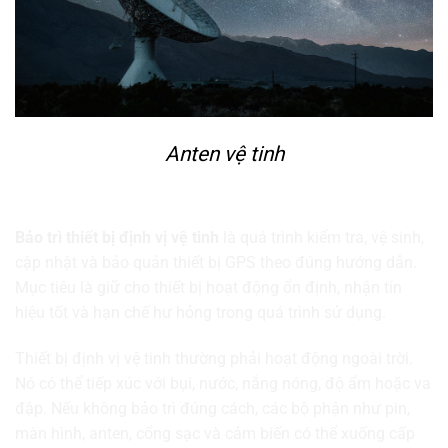
Anten vệ tinh
Bảo trì thiết bị định vị vệ tinh là gì?
Bảo trì thiết bị định vị vệ tinh
là quá trình kiểm tra, vệ sinh,
cập nhật và bảo quản thiết bị GPS theo đúng hướng dẫn.
Mục tiêu là giữ cho thiết bị hoạt động ổn định, nhận tín
hiệu tốt và hạn chế hư hỏng trong quá trình sử dụng.
Thiết bị định vị vệ tinh thường phải hoạt động ngoài trời.
Nó có thể tiếp xúc với bụi, nước, nắng nóng, độ ẩm hoặc va
đập. Nếu không bảo trì đúng cách, các bộ phận như pin,
màn hình, anten, cổng sạc và cảm biến có thể xuống cấp