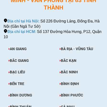
MINH - VĂN PHÒNG TẠI 63 TỈNH
THÀNH
Địa chỉ tại Hà Nội:
Số 226 Đường Láng, Đống Đa, Hà
Nội (Gần Ngã Tư Sở)
Địa chỉ tại HCM:
Số 137 Đường Hòa Hưng, P12, Quận
10
AN GIANG
BÀ RỊA - VŨNG TÀU
BẮC GIANG
BẮC KẠN
BẠC LIÊU
BẮC NINH
BẾN TRE
BÌNH ĐỊNH
BÌNH DƯƠNG
BÌNH PHƯỚC
BÌNH THUẬN
CÀ MAU