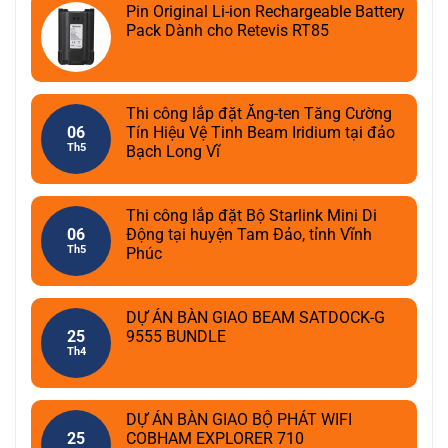
Pin Original Li-ion Rechargeable Battery
Pack Dành cho Retevis RT85
Thi công lắp đặt Ăng-ten Tăng Cường
06
Tín Hiệu Vệ Tinh Beam Iridium tại đảo
Th5
Bạch Long Vĩ
Thi công lắp đặt Bộ Starlink Mini Di
06
Động tại huyện Tam Đảo, tỉnh Vĩnh
Th5
Phúc
DỰ ÁN BÀN GIAO BEAM SATDOCK-G
25
9555 BUNDLE
Th4
DỰ ÁN BÀN GIAO BỘ PHÁT WIFI
25
COBHAM EXPLORER 710