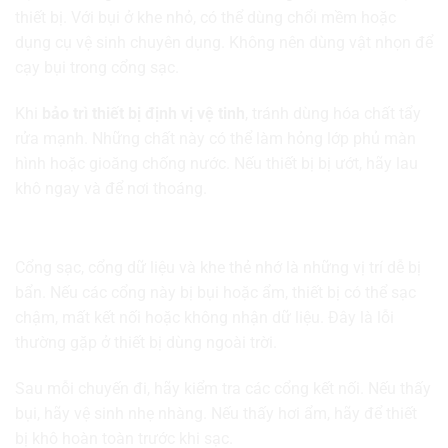
thiết bị. Với bụi ở khe nhỏ, có thể dùng chổi mềm hoặc
dụng cụ vệ sinh chuyên dụng. Không nên dùng vật nhọn để
cạy bụi trong cổng sạc.
Khi
bảo trì thiết bị định vị vệ tinh
, tránh dùng hóa chất tẩy
rửa mạnh. Những chất này có thể làm hỏng lớp phủ màn
hình hoặc gioăng chống nước. Nếu thiết bị bị ướt, hãy lau
khô ngay và để nơi thoáng.
Giữ cổng kết nối luôn khô và sạch
Cổng sạc, cổng dữ liệu và khe thẻ nhớ là những vị trí dễ bị
bẩn. Nếu các cổng này bị bụi hoặc ẩm, thiết bị có thể sạc
chậm, mất kết nối hoặc không nhận dữ liệu. Đây là lỗi
thường gặp ở thiết bị dùng ngoài trời.
Sau mỗi chuyến đi, hãy kiểm tra các cổng kết nối. Nếu thấy
bụi, hãy vệ sinh nhẹ nhàng. Nếu thấy hơi ẩm, hãy để thiết
bị khô hoàn toàn trước khi sạc.