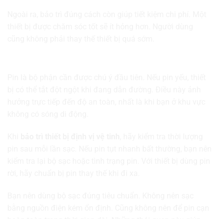
Ngoài ra, bảo trì đúng cách còn giúp tiết kiệm chi phí. Một
thiết bị được chăm sóc tốt sẽ ít hỏng hơn. Người dùng
cũng không phải thay thế thiết bị quá sớm.
Kiểm tra pin trước khi sử dụng
Pin là bộ phận cần được chú ý đầu tiên. Nếu pin yếu, thiết
bị có thể tắt đột ngột khi đang dẫn đường. Điều này ảnh
hưởng trực tiếp đến độ an toàn, nhất là khi bạn ở khu vực
không có sóng di động.
Khi
bảo trì thiết bị định vị vệ tinh
, hãy kiểm tra thời lượng
pin sau mỗi lần sạc. Nếu pin tụt nhanh bất thường, bạn nên
kiểm tra lại bộ sạc hoặc tình trạng pin. Với thiết bị dùng pin
rời, hãy chuẩn bị pin thay thế khi đi xa.
Bạn nên dùng bộ sạc đúng tiêu chuẩn. Không nên sạc
bằng nguồn điện kém ổn định. Cũng không nên để pin cạn