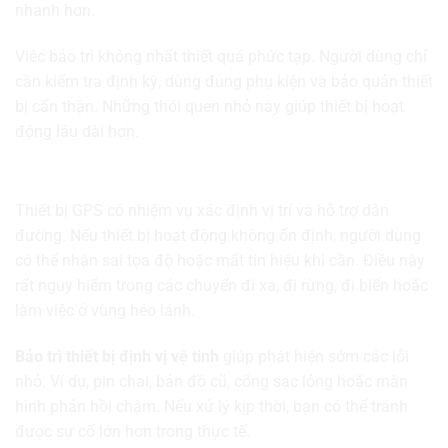
nhanh hơn.
Việc bảo trì không nhất thiết quá phức tạp. Người dùng chỉ
cần kiểm tra định kỳ, dùng đúng phụ kiện và bảo quản thiết
bị cẩn thận. Những thói quen nhỏ này giúp thiết bị hoạt
động lâu dài hơn.
Vì sao cần bảo trì thiết bị định vị vệ tinh?
Thiết bị GPS có nhiệm vụ xác định vị trí và hỗ trợ dẫn
đường. Nếu thiết bị hoạt động không ổn định, người dùng
có thể nhận sai tọa độ hoặc mất tín hiệu khi cần. Điều này
rất nguy hiểm trong các chuyến đi xa, đi rừng, đi biển hoặc
làm việc ở vùng hẻo lánh.
Bảo trì thiết bị định vị vệ tinh
giúp phát hiện sớm các lỗi
nhỏ. Ví dụ, pin chai, bản đồ cũ, cổng sạc lỏng hoặc màn
hình phản hồi chậm. Nếu xử lý kịp thời, bạn có thể tránh
được sự cố lớn hơn trong thực tế.