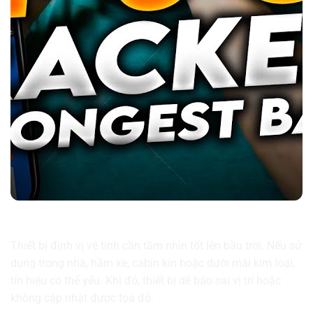
Tránh sử dụng thiết bị ở nơi có nhiều vật cản
Thiết bị định vị vệ tinh cần tầm nhìn tốt lên bầu trời. Nếu sử
dụng trong nhà, hầm xe, cabin kín hoặc dưới mái kim loại,
tín hiệu có thể yếu. Khi đó, thiết bị dễ báo sai vị trí hoặc
không cập nhật được tọa độ.