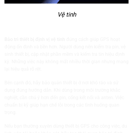
Vệ tinh
Kết luận
Bảo trì thiết bị định vị vệ tinh
đúng cách giúp GPS hoạt
động ổn định và bền hơn. Người dùng nên kiểm tra pin, vệ
sinh thiết bị, cập nhật phần mềm và kiểm tra tín hiệu định
kỳ. Những việc này không mất nhiều thời gian nhưng mang
lại hiệu quả rõ rệt.
Bên cạnh đó, hãy bảo quản thiết bị ở nơi khô ráo và sử
dụng đúng hướng dẫn. Khi dùng trong môi trường khắc
nghiệt, cần chú ý hơn đến pin, cổng kết nối và anten. Việc
chuẩn bị kỹ giúp hạn chế lỗi trong các tình huống quan
trọng.
Nếu bạn thường xuyên dùng thiết bị GPS cho công việc, du