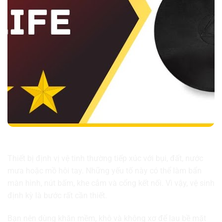
Vệ sinh thiết bị định vị vệ tinh thường xuyên
Thiết bị định vị vệ tinh thường tiếp xúc với bụi, đất, nước
mưa hoặc mồ hôi tay. Những yếu tố này có thể làm bẩn
màn hình, nút bấm, khe cắm và cổng kết nối. Vì vậy, vệ sinh
định kỳ là bước rất cần thiết.
Bạn nên dùng khăn mềm, khô và không xơ để lau bề mặt