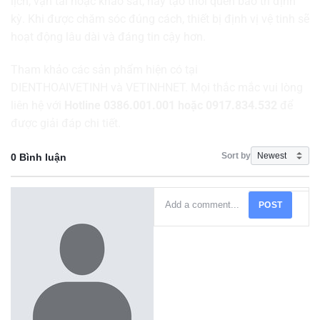
lịch, vận tải hoặc khảo sát, hãy tạo thói quen bảo trì định
kỳ. Khi được chăm sóc đúng cách, thiết bị định vị vệ tinh sẽ
hoạt động lâu dài và đáng tin cậy hơn.
Tham khảo các sản phẩm hiện có tại
DIENTHOAIVETINH
và
VETINHNET
. Mọi thắc mắc vui lòng
liên hệ với
Hotline 0386.001.001 hoặc 0917.834.532
để
được giải đáp chi tiết.
Sort by
0 Bình luận
POST