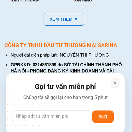
XEM THÊM ▼
CÔNG TY TNHH ĐẦU TƯ THƯƠNG MẠI SARINA
Người đại diện pháp luật: NGUYỄN THỊ PHƯƠNG
GPĐKKD: 0314861899 do SỞ TÀI CHÍNH THÀNH PHỐ
HÀ NỘI - PHÒNG ĐĂNG KÝ KINH DOANH VÀ TÀI
CHÍNH DOANH NGHIỆP cấp. Đăng ký lần đầu: ngày 26
tháng 01 năm 2018. Đăng ký thay đổi lần thứ: 4, ngày 31
Gọi tư vấn miễn phí
tháng 03 năm 2026
Chúng tôi sẽ gọi lại cho bạn trong 5 phút
226 Đường Láng, Đống Đa, Hà Nội
137 Đường Hòa Hưng, Phường 12, Quận 10, TP. Hồ Chí
Minh
Hotline: 1900 2106 - 0386 001 001