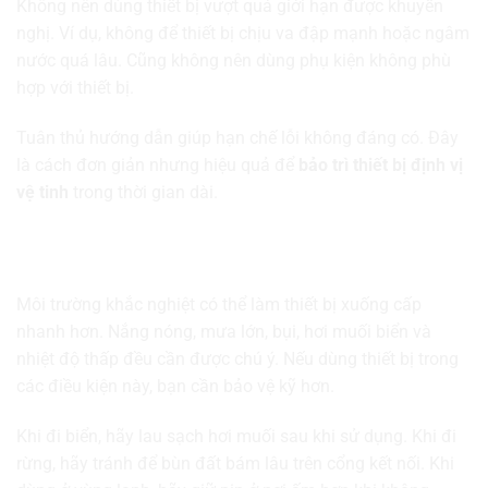
Không nên dùng thiết bị vượt quá giới hạn được khuyến
nghị. Ví dụ, không để thiết bị chịu va đập mạnh hoặc ngâm
nước quá lâu. Cũng không nên dùng phụ kiện không phù
hợp với thiết bị.
Tuân thủ hướng dẫn giúp hạn chế lỗi không đáng có. Đây
là cách đơn giản nhưng hiệu quả để
bảo trì thiết bị định vị
vệ tinh
trong thời gian dài.
Lưu ý khi dùng thiết bị trong môi trường khắc
nghiệt
Môi trường khắc nghiệt có thể làm thiết bị xuống cấp
nhanh hơn. Nắng nóng, mưa lớn, bụi, hơi muối biển và
nhiệt độ thấp đều cần được chú ý. Nếu dùng thiết bị trong
các điều kiện này, bạn cần bảo vệ kỹ hơn.
Khi đi biển, hãy lau sạch hơi muối sau khi sử dụng. Khi đi
rừng, hãy tránh để bùn đất bám lâu trên cổng kết nối. Khi