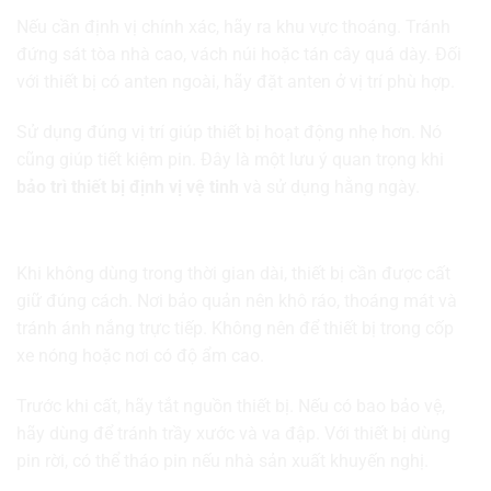
Nếu cần định vị chính xác, hãy ra khu vực thoáng. Tránh
đứng sát tòa nhà cao, vách núi hoặc tán cây quá dày. Đối
với thiết bị có anten ngoài, hãy đặt anten ở vị trí phù hợp.
Sử dụng đúng vị trí giúp thiết bị hoạt động nhẹ hơn. Nó
cũng giúp tiết kiệm pin. Đây là một lưu ý quan trọng khi
bảo trì thiết bị định vị vệ tinh
và sử dụng hằng ngày.
Bảo quản thiết bị khi không sử dụng
Khi không dùng trong thời gian dài, thiết bị cần được cất
giữ đúng cách. Nơi bảo quản nên khô ráo, thoáng mát và
tránh ánh nắng trực tiếp. Không nên để thiết bị trong cốp
xe nóng hoặc nơi có độ ẩm cao.
Trước khi cất, hãy tắt nguồn thiết bị. Nếu có bao bảo vệ,
hãy dùng để tránh trầy xước và va đập. Với thiết bị dùng
pin rời, có thể tháo pin nếu nhà sản xuất khuyến nghị.