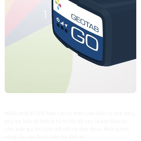
Kiểm tra các tính năng phụ trợ
Nhiều thiết bị GPS hiện nay có thêm cảm biến và tính năng
phụ trợ. Một số thiết bị hỗ trợ đo độ cao, la bàn điện tử,
cảm biến gia tốc hoặc kết nối với điện thoại. Những tính
năng này cần được kiểm tra định kỳ.