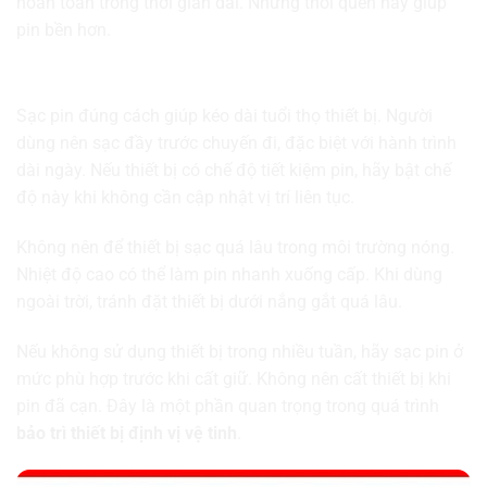
hoàn toàn trong thời gian dài. Những thói quen này giúp
pin bền hơn.
Sử dụng và sạc pin đúng cách
Sạc pin đúng cách giúp kéo dài tuổi thọ thiết bị. Người
dùng nên sạc đầy trước chuyến đi, đặc biệt với hành trình
dài ngày. Nếu thiết bị có chế độ tiết kiệm pin, hãy bật chế
độ này khi không cần cập nhật vị trí liên tục.
Không nên để thiết bị sạc quá lâu trong môi trường nóng.
Nhiệt độ cao có thể làm pin nhanh xuống cấp. Khi dùng
ngoài trời, tránh đặt thiết bị dưới nắng gắt quá lâu.
Nếu không sử dụng thiết bị trong nhiều tuần, hãy sạc pin ở
mức phù hợp trước khi cất giữ. Không nên cất thiết bị khi
pin đã cạn. Đây là một phần quan trọng trong quá trình
bảo trì thiết bị định vị vệ tinh
.