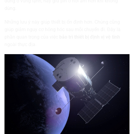
dùng ở vùng lạnh, hãy giữ pin ở nơi ấm hơn khi không
dùng.
Những lưu ý này giúp thiết bị ổn định hơn. Chúng cũng
giúp giảm nguy cơ hỏng hóc sau mỗi chuyến đi. Đây là
phần quan trọng của việc
bảo trì thiết bị định vị vệ tinh
ngoài thực địa.