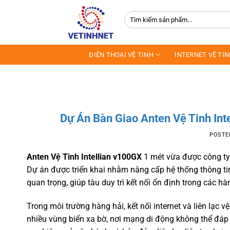
Skip
Tìm
to
kiếm:
content
ĐIỆN THOẠI VỆ TINH
INTERNET VỆ TI
Dự Án Bàn Giao Anten Vệ Tinh In
POSTE
Anten Vệ Tinh Intellian v100GX
1 mét vừa được công ty
Dự án được triển khai nhằm nâng cấp hệ thống thông tin
quan trọng, giúp tàu duy trì kết nối ổn định trong các hà
Trong môi trường hàng hải, kết nối internet và liên lạc v
nhiều vùng biển xa bờ, nơi mạng di động không thể đáp ứ