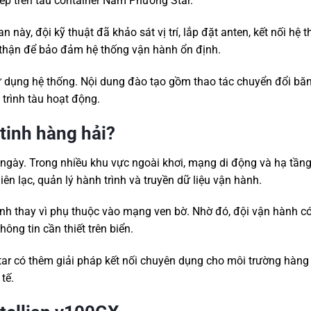
ếp trên tàu container Nam Phương Star.
an này, đội kỹ thuật đã khảo sát vị trí, lắp đặt anten, kết nối hệ 
n thận để bảo đảm hệ thống vận hành ổn định.
ử dụng hệ thống. Nội dung đào tạo gồm thao tác chuyển đổi băn
á trình tàu hoạt động.
 tinh hàng hải?
 ngày. Trong nhiều khu vực ngoài khơi, mạng di động và hạ tần
ên lạc, quản lý hành trình và truyền dữ liệu vận hành.
tinh thay vì phụ thuộc vào mạng ven bờ. Nhờ đó, đội vận hành có
hông tin cần thiết trên biển.
ar có thêm giải pháp kết nối chuyên dụng cho môi trường hàng 
tế.