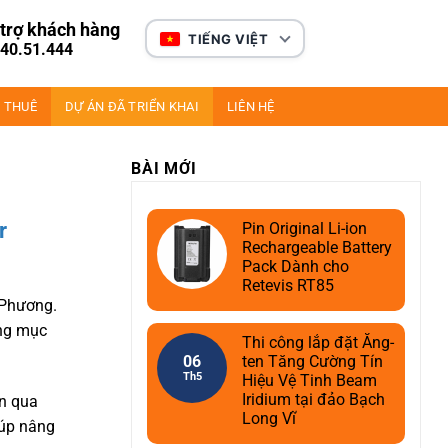
trợ khách hàng
TIẾNG VIỆT
40.51.444
 THUÊ
DỰ ÁN ĐÃ TRIỂN KHAI
LIÊN HỆ
BÀI MỚI
r
Pin Original Li-ion
Rechargeable Battery
Pack Dành cho
Retevis RT85
 Phương.
ạng mục
Thi công lắp đặt Ăng-
06
ten Tăng Cường Tín
Th5
Hiệu Vệ Tinh Beam
Iridium tại đảo Bạch
ển qua
Long Vĩ
iúp nâng