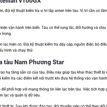
ntellian v100GX
 đội kỹ thuật kiểm tra vị trí lắp anten trên tàu. Vị trí cần có tầ
iện vận hành trên biển. Tàu có thể rung lắc, đổi hướng và chịu
n trọng.
ên lạc hiện có. Đội kỹ thuật kiểm tra dây cáp, nguồn điện, bộ điề
cấu hình và chạy thử.
ủa tàu Nam Phương Star
ào hạ tầng sẵn có của tàu. Điều này giúp tàu khai thác thiết bị
ã kiểm tra các điểm kết nối trước khi đưa hệ thống vào vận hành
để phối hợp với mạng thông tin liên lạc trên tàu. Việc tích hợp 
n lạc và quản lý dữ liệu.
thiết bị. Sau khi được đào tạo, đội thuyền viên có thể theo dõi 