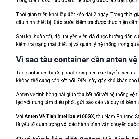
Tổng Giám đốc Tập đoàn. Hệ thống được lắp đặt trực ti
Thời gian triển khai lắp đặt kéo dài 2 ngày. Trong thời gi
cấu hình thiết bị. Các bước kiểm tra được thực hiện cẩ
Sau khi hoàn tất, đội thuyền viên đã được hướng dẫn s
kiểm tra trạng thái thiết bị và quản lý hệ thống trong qu
Vì sao tàu container cần anten vệ
Tàu container thường hoạt động trên các tuyến biển dài
không thể cung cấp kết nối. Điều này gây khó khăn cho li
Anten vệ tinh hàng hải giúp tàu kết nối với hệ thống vệ 
lạc với trung tâm điều phối, gửi báo cáo và duy trì kênh t
Với
Anten Vệ Tinh Intellian v100GX
, tàu Nam Phương St
là yếu tố quan trọng với các hành trình vận chuyển quốc 