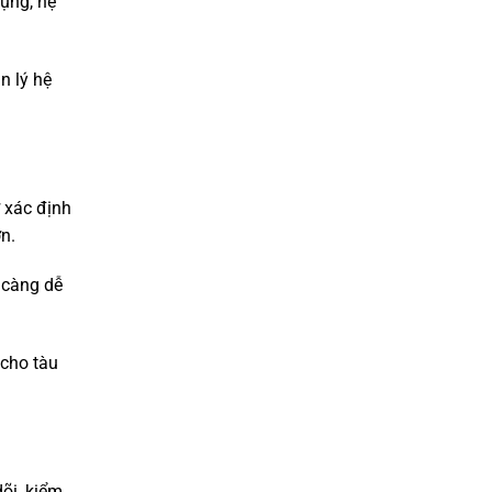
dụng, hệ
n lý hệ
ợ xác định
n.
n càng dễ
cho tàu
dõi, kiểm