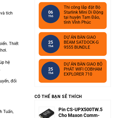
Thi công lắp đặt Bộ
06
Starlink Mini Di Động
và tích
Th5
tại huyện Tam Đảo,
tỉnh Vĩnh Phúc
DỰ ÁN BÀN GIAO
25
BEAM SATDOCK-G
biển. Thiết
Th4
9555 BUNDLE
hơi.
úp hệ
DỰ ÁN BÀN GIAO BỘ
.
25
PHÁT WIFI COBHAM
Th4
EXPLORER 710
huyển, đổi
CÓ THỂ BẠN SẼ THÍCH
Pin CS-UPX500TW.5
nh Tuấn,
Cho Maxon Comm-