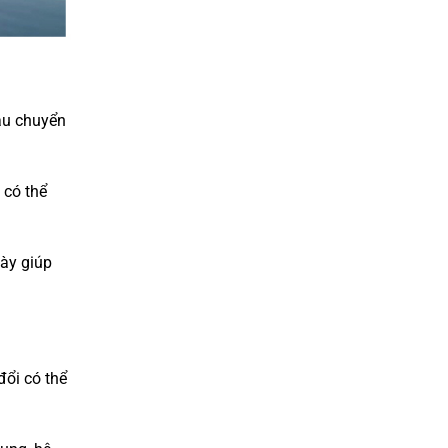
tàu chuyển
 có thể
này giúp
đổi có thể