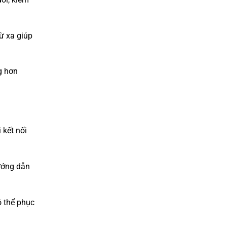
từ xa giúp
g hơn
 kết nối
hướng dẫn
ó thể phục