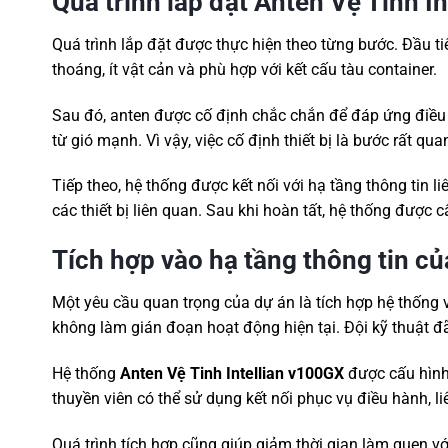
Quá trình lắp đặt Anten Vệ Tinh I
Quá trình lắp đặt được thực hiện theo từng bước. Đầu tiên,
thoáng, ít vật cản và phù hợp với kết cấu tàu container.
Sau đó, anten được cố định chắc chắn để đáp ứng điều k
từ gió mạnh. Vì vậy, việc cố định thiết bị là bước rất qua
Tiếp theo, hệ thống được kết nối với hạ tầng thông tin li
các thiết bị liên quan. Sau khi hoàn tất, hệ thống được 
Tích hợp vào hạ tầng thông tin c
Một yêu cầu quan trọng của dự án là tích hợp hệ thống v
không làm gián đoạn hoạt động hiện tại. Đội kỹ thuật đ
Hệ thống
Anten Vệ Tinh Intellian v100GX
được cấu hình 
thuyền viên có thể sử dụng kết nối phục vụ điều hành, liê
Quá trình tích hợp cũng giúp giảm thời gian làm quen với 