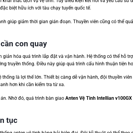
khai thác dịch vụ vệ tinh. Tùy điều kiện kết nối và yêu cầu sử 
ặc biệt hữu ích với tàu chạy tuyến quốc tế.
anh giúp giảm thời gian gián đoạn. Thuyền viên cũng có thể quả
 cần con quay
 giản hóa quá trình lắp đặt và vận hành. Hệ thống có thể hỗ tr
ng truyền thống. Điều này giúp quá trình cấu hình thuận tiện hơ
thống là lợi thế lớn. Thiết bị càng dễ vận hành, đội thuyền viê
hanh hơn khi cần kiểm tra từ xa.
 án. Nhờ đó, quá trình bàn giao
Anten Vệ Tinh Intellian v100GX
ên tục
thống anten vệ tinh hàng hải hiện đại. Đội kỹ thuật có thể theo 