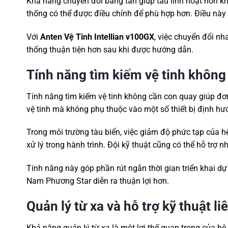
Khả năng chuyển đổi băng tần giúp tàu linh hoạt hơn khi 
thống có thể được điều chỉnh để phù hợp hơn. Điều này đ
Với
Anten Vệ Tinh Intellian v100GX
, việc chuyển đổi nh
thống thuận tiện hơn sau khi được hướng dẫn.
Tính năng tìm kiếm vệ tinh không
Tính năng tìm kiếm vệ tinh không cần con quay giúp đơn
vệ tinh mà không phụ thuộc vào một số thiết bị định hướ
Trong môi trường tàu biển, việc giảm độ phức tạp của hệ 
xử lý trong hành trình. Đội kỹ thuật cũng có thể hỗ trợ n
Tính năng này góp phần rút ngắn thời gian triển khai dự
Nam Phương Star diễn ra thuận lợi hơn.
Quản lý từ xa và hỗ trợ kỹ thuật li
Khả năng quản lý từ xa là một lợi thế quan trọng của hệ 