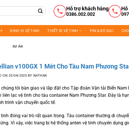
Hỗ trợ khách hàng
Hỗ 
0386.002.002
097
NH
ĐỊNH VỊ VỆ TINH
THIẾT BỊ VỆ TINH
PIN & BỘ SẠC
CHO
DỰ ÁN
tellian v100GX 1 Mét Cho Tàu Nam Phương Sta
D ON
25/04/2025
BY
NATHAN
 chúng tôi bàn giao và lắp đặt cho Tập đoàn Vận tải Biển Nam
 liên lạc vệ tinh cho tàu container Nam Phương Star. Đây là h
nh trình vận chuyển quốc tế.
ệ tinh đóng vai trò rất quan trọng. Tàu container thường di chuy
ng. Vì vậy, việc trang bị hệ thống anten vệ tinh chuyên dụng g