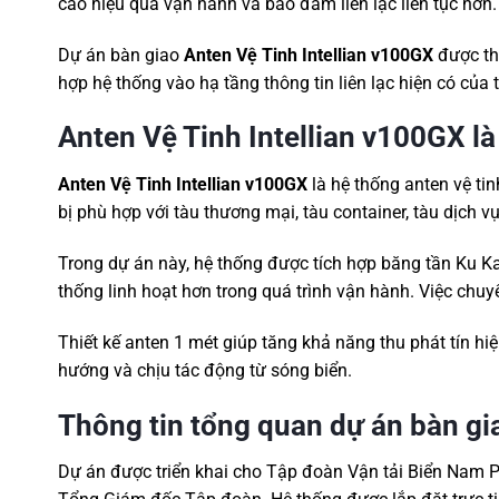
cao hiệu quả vận hành và bảo đảm liên lạc liên tục hơn.
Dự án bàn giao
Anten Vệ Tinh Intellian v100GX
được thự
hợp hệ thống vào hạ tầng thông tin liên lạc hiện có củ
Anten Vệ Tinh Intellian v100GX là
Anten Vệ Tinh Intellian v100GX
là hệ thống anten vệ tin
bị phù hợp với tàu thương mại, tàu container, tàu dịch 
Trong dự án này, hệ thống được tích hợp băng tần Ku K
thống linh hoạt hơn trong quá trình vận hành. Việc ch
Thiết kế anten 1 mét giúp tăng khả năng thu phát tín hiệu
hướng và chịu tác động từ sóng biển.
Thông tin tổng quan dự án bàn gi
Dự án được triển khai cho Tập đoàn Vận tải Biển Nam Ph