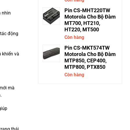
Pin CS-MHT220TW
m nhìn
Motorola Cho Bộ Đàm
MT700, HT210,
HT220, MT500
 tác động
Còn hàng
Pin CS-MKT574TW
u khiển và
Motorola Cho Bộ Đàm
MTP850, CEP400,
MTP800, PTX850
Còn hàng
 mới mà
.
giúp
trạng thái