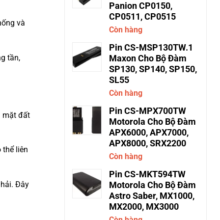
Panion CP0150,
CP0511, CP0515
thống và
Còn hàng
Pin CS-MSP130TW.1
g tần,
Maxon Cho Bộ Đàm
SP130, SP140, SP150,
SL55
Còn hàng
Pin CS-MPX700TW
g mặt đất
Motorola Cho Bộ Đàm
APX6000, APX7000,
APX8000, SRX2200
 thể liên
Còn hàng
Pin CS-MKT594TW
hải. Đây
Motorola Cho Bộ Đàm
Astro Saber, MX1000,
MX2000, MX3000
Còn hàng