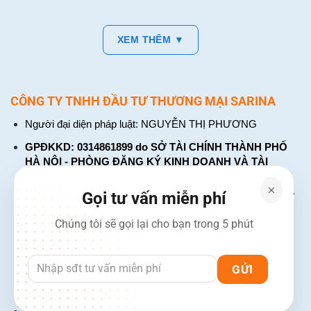
XEM THÊM ▼
CÔNG TY TNHH ĐẦU TƯ THƯƠNG MẠI SARINA
Người đại diện pháp luật: NGUYỄN THỊ PHƯƠNG
GPĐKKD: 0314861899 do SỞ TÀI CHÍNH THÀNH PHỐ
HÀ NỘI - PHÒNG ĐĂNG KÝ KINH DOANH VÀ TÀI
CHÍNH DOANH NGHIỆP cấp. Đăng ký lần đầu: ngày 26
tháng 01 năm 2018. Đăng ký thay đổi lần thứ: 4, ngày 31
Gọi tư vấn miễn phí
tháng 03 năm 2026
Chúng tôi sẽ gọi lại cho bạn trong 5 phút
226 Đường Láng, Đống Đa, Hà Nội
137 Đường Hòa Hưng, Phường 12, Quận 10, TP. Hồ Chí
Minh
Hotline: 1900 2106 - 0386 001 001