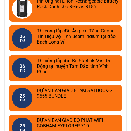
Pin Original Li-ion Rechargeable Battery
Pack Dành cho Retevis RT85
Thi công lắp đặt Ăng-ten Tăng Cường
06
Tín Hiệu Vệ Tinh Beam Iridium tại đảo
Th5
Bạch Long Vĩ
Thi công lắp đặt Bộ Starlink Mini Di
06
Động tại huyện Tam Đảo, tỉnh Vĩnh
Th5
Phúc
DỰ ÁN BÀN GIAO BEAM SATDOCK-G
25
9555 BUNDLE
Th4
DỰ ÁN BÀN GIAO BỘ PHÁT WIFI
25
COBHAM EXPLORER 710
Th4