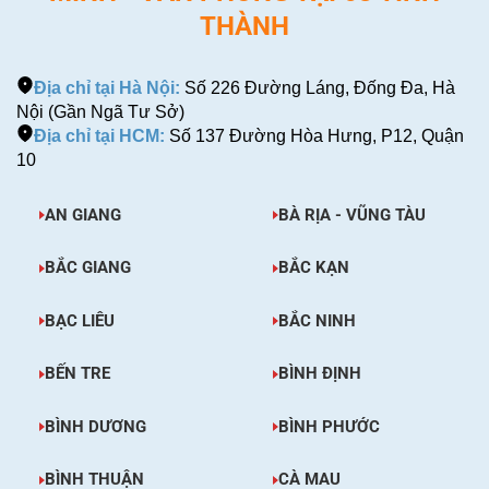
THÀNH
Địa chỉ tại Hà Nội:
Số 226 Đường Láng, Đống Đa, Hà
Nội (Gần Ngã Tư Sở)
Địa chỉ tại HCM:
Số 137 Đường Hòa Hưng, P12, Quận
10
AN GIANG
BÀ RỊA - VŨNG TÀU
BẮC GIANG
BẮC KẠN
BẠC LIÊU
BẮC NINH
BẾN TRE
BÌNH ĐỊNH
BÌNH DƯƠNG
BÌNH PHƯỚC
BÌNH THUẬN
CÀ MAU