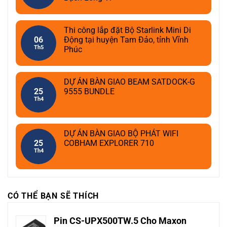
Thi công lắp đặt Bộ Starlink Mini Di
06
Động tại huyện Tam Đảo, tỉnh Vĩnh
Th5
Phúc
DỰ ÁN BÀN GIAO BEAM SATDOCK-G
25
9555 BUNDLE
Th4
DỰ ÁN BÀN GIAO BỘ PHÁT WIFI
25
COBHAM EXPLORER 710
Th4
CÓ THỂ BẠN SẼ THÍCH
Pin CS-UPX500TW.5 Cho Maxon