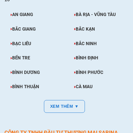
AN GIANG
BÀ RỊA - VŨNG TÀU
BẮC GIANG
BẮC KẠN
BẠC LIÊU
BẮC NINH
BẾN TRE
BÌNH ĐỊNH
BÌNH DƯƠNG
BÌNH PHƯỚC
BÌNH THUẬN
CÀ MAU
XEM THÊM ▼
CÔNG TY TNHH ĐẦU TƯ THƯƠNG MẠI SARINA