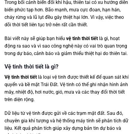
Trong bối cảnh biến đổi khí hậu, thiên tai có xu hướng diễn
biến phức tạp hơn. Bão mạnh, mưa cực đoan, hạn hán,
cháy rừng và lũ lụt đều gây thiệt hại lớn. Vì vậy, việc theo
dõi thời tiết liên tục trở nên rất cần thiết.
Bài viết này sẽ giúp bạn hiểu
vệ tinh thời tiết
là gì, hoạt
động ra sao và vì sao công nghệ này có vai trò quan trọng
trong dự báo, cảnh báo và giảm thiểu thiệt hại do thiên tai.
Vệ tinh thời tiết là gì?
Vệ tinh thời tiết
là loại vệ tinh được thiết kế để quan sát khí
quyển và bề mặt Trái Đất. Vệ tinh có thể ghi nhận hình ảnh
mây, nhiệt độ, hơi nước, gió, mưa và các thay đổi thời tiết
trên diện rộng.
Dữ liệu từ vệ tinh được gửi về các trạm mặt đất. Sau đó,
chuyên gia khí tượng và hệ thống máy tính sẽ phân tích dữ
liệu. Kết quả phân tích giúp xây dựng bản tin dự báo và