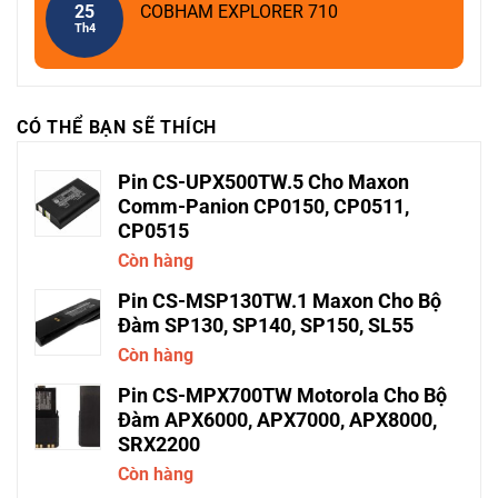
25
COBHAM EXPLORER 710
Th4
CÓ THỂ BẠN SẼ THÍCH
Pin CS-UPX500TW.5 Cho Maxon
Comm-Panion CP0150, CP0511,
CP0515
Còn hàng
Pin CS-MSP130TW.1 Maxon Cho Bộ
Đàm SP130, SP140, SP150, SL55
Còn hàng
Pin CS-MPX700TW Motorola Cho Bộ
Đàm APX6000, APX7000, APX8000,
SRX2200
Còn hàng