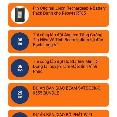
Pin Original Li-ion Rechargeable Battery
Pack Dành cho Retevis RT85
Thi công lắp đặt Ăng-ten Tăng Cường
06
Tín Hiệu Vệ Tinh Beam Iridium tại đảo
Th5
Bạch Long Vĩ
Thi công lắp đặt Bộ Starlink Mini Di
06
Động tại huyện Tam Đảo, tỉnh Vĩnh
Th5
Phúc
DỰ ÁN BÀN GIAO BEAM SATDOCK-G
25
9555 BUNDLE
Th4
DỰ ÁN BÀN GIAO BỘ PHÁT WIFI