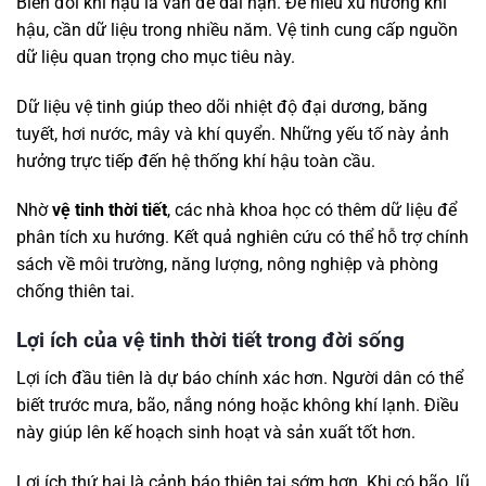
Biến đổi khí hậu là vấn đề dài hạn. Để hiểu xu hướng khí
hậu, cần dữ liệu trong nhiều năm. Vệ tinh cung cấp nguồn
dữ liệu quan trọng cho mục tiêu này.
Dữ liệu vệ tinh giúp theo dõi nhiệt độ đại dương, băng
tuyết, hơi nước, mây và khí quyển. Những yếu tố này ảnh
hưởng trực tiếp đến hệ thống khí hậu toàn cầu.
Nhờ
vệ tinh thời tiết
, các nhà khoa học có thêm dữ liệu để
phân tích xu hướng. Kết quả nghiên cứu có thể hỗ trợ chính
sách về môi trường, năng lượng, nông nghiệp và phòng
chống thiên tai.
Lợi ích của vệ tinh thời tiết trong đời sống
Lợi ích đầu tiên là dự báo chính xác hơn. Người dân có thể
biết trước mưa, bão, nắng nóng hoặc không khí lạnh. Điều
này giúp lên kế hoạch sinh hoạt và sản xuất tốt hơn.
Lợi ích thứ hai là cảnh báo thiên tai sớm hơn. Khi có bão, lũ