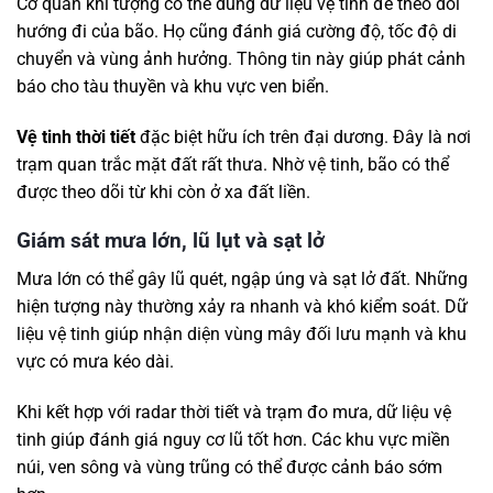
Cơ quan khí tượng có thể dùng dữ liệu vệ tinh để theo dõi
hướng đi của bão. Họ cũng đánh giá cường độ, tốc độ di
chuyển và vùng ảnh hưởng. Thông tin này giúp phát cảnh
báo cho tàu thuyền và khu vực ven biển.
Vệ tinh thời tiết
đặc biệt hữu ích trên đại dương. Đây là nơi
trạm quan trắc mặt đất rất thưa. Nhờ vệ tinh, bão có thể
được theo dõi từ khi còn ở xa đất liền.
Giám sát mưa lớn, lũ lụt và sạt lở
Mưa lớn có thể gây lũ quét, ngập úng và sạt lở đất. Những
hiện tượng này thường xảy ra nhanh và khó kiểm soát. Dữ
liệu vệ tinh giúp nhận diện vùng mây đối lưu mạnh và khu
vực có mưa kéo dài.
Khi kết hợp với radar thời tiết và trạm đo mưa, dữ liệu vệ
tinh giúp đánh giá nguy cơ lũ tốt hơn. Các khu vực miền
núi, ven sông và vùng trũng có thể được cảnh báo sớm