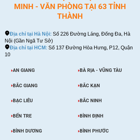
MINH - VĂN PHÒNG TẠI 63 TỈNH
THÀNH
Địa chỉ tại Hà Nội:
Số 226 Đường Láng, Đống Đa, Hà
Nội (Gần Ngã Tư Sở)
Địa chỉ tại HCM:
Số 137 Đường Hòa Hưng, P12, Quận
10
AN GIANG
BÀ RỊA - VŨNG TÀU
BẮC GIANG
BẮC KẠN
BẠC LIÊU
BẮC NINH
BẾN TRE
BÌNH ĐỊNH
BÌNH DƯƠNG
BÌNH PHƯỚC