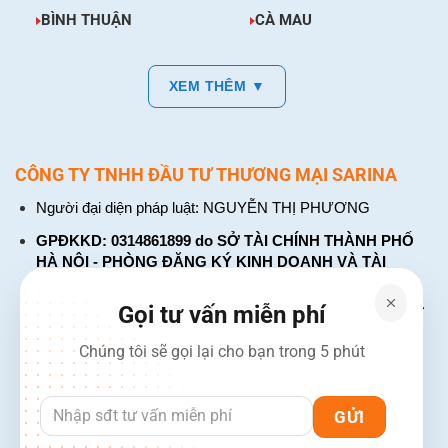
BÌNH THUẬN
CÀ MAU
XEM THÊM ▼
CÔNG TY TNHH ĐẦU TƯ THƯƠNG MẠI SARINA
Người đại diện pháp luật: NGUYỄN THỊ PHƯƠNG
GPĐKKD: 0314861899 do SỞ TÀI CHÍNH THÀNH PHỐ
HÀ NỘI - PHÒNG ĐĂNG KÝ KINH DOANH VÀ TÀI
CHÍNH DOANH NGHIỆP cấp. Đăng ký lần đầu: ngày 26
tháng 01 năm 2018. Đăng ký thay đổi lần thứ: 4, ngày 31
Gọi tư vấn miễn phí
tháng 03 năm 2026
Chúng tôi sẽ gọi lại cho bạn trong 5 phút
226 Đường Láng, Đống Đa, Hà Nội
137 Đường Hòa Hưng, Phường 12, Quận 10, TP. Hồ Chí
Minh
Hotline: 1900 2106 - 0386 001 001