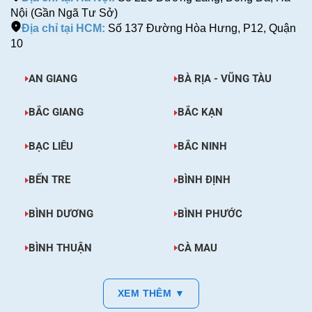
Nội (Gần Ngã Tư Sở)
Địa chỉ tại HCM:
Số 137 Đường Hòa Hưng, P12, Quận
10
AN GIANG
BÀ RỊA - VŨNG TÀU
BẮC GIANG
BẮC KẠN
BẠC LIÊU
BẮC NINH
BẾN TRE
BÌNH ĐỊNH
BÌNH DƯƠNG
BÌNH PHƯỚC
BÌNH THUẬN
CÀ MAU
XEM THÊM ▼