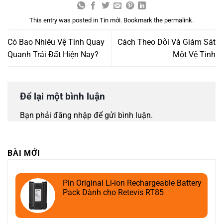
This entry was posted in
Tin mới
. Bookmark the
permalink
.
Có Bao Nhiêu Vệ Tinh Quay
Cách Theo Dõi Và Giám Sát
Quanh Trái Đất Hiện Nay?
Một Vệ Tinh
Để lại một bình luận
Bạn phải
đăng nhập
để gửi bình luận.
BÀI MỚI
Pin Original Li-ion Rechargeable Battery
Pack Dành cho Retevis RT85