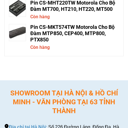
Pin CS-MHT220TW Motorola Cho Bộ
Đàm MT700, HT210, HT220, MT500
Còn hàng
Pin CS-MKT574TW Motorola Cho Bộ
Đàm MTP850, CEP400, MTP800,
PTX850
Còn hàng
SHOWROOM TẠI HÀ NỘI & HỒ CHÍ
MINH - VĂN PHÒNG TẠI 63 TỈNH
THÀNH
Địa chỉ tại Hà Nội:
Số 226 Đường Láng, Đống Đa, Hà