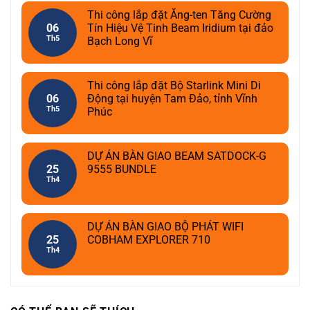
Thi công lắp đặt Ăng-ten Tăng Cường
06
Tín Hiệu Vệ Tinh Beam Iridium tại đảo
Th5
Bạch Long Vĩ
Thi công lắp đặt Bộ Starlink Mini Di
06
Động tại huyện Tam Đảo, tỉnh Vĩnh
Th5
Phúc
DỰ ÁN BÀN GIAO BEAM SATDOCK-G
25
9555 BUNDLE
Th4
DỰ ÁN BÀN GIAO BỘ PHÁT WIFI
25
COBHAM EXPLORER 710
Th4