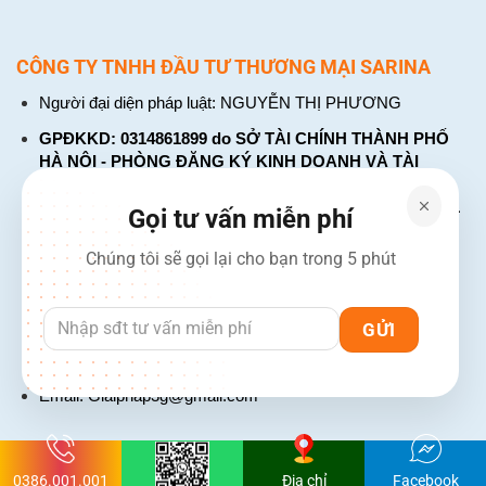
CÔNG TY TNHH ĐẦU TƯ THƯƠNG MẠI SARINA
Người đại diện pháp luật: NGUYỄN THỊ PHƯƠNG
GPĐKKD: 0314861899 do SỞ TÀI CHÍNH THÀNH PHỐ
HÀ NỘI - PHÒNG ĐĂNG KÝ KINH DOANH VÀ TÀI
CHÍNH DOANH NGHIỆP cấp. Đăng ký lần đầu: ngày 26
tháng 01 năm 2018. Đăng ký thay đổi lần thứ: 4, ngày 31
Gọi tư vấn miễn phí
tháng 03 năm 2026
Chúng tôi sẽ gọi lại cho bạn trong 5 phút
226 Đường Láng, Đống Đa, Hà Nội
137 Đường Hòa Hưng, Phường 12, Quận 10, TP. Hồ Chí
Minh
Hotline: 1900 2106 - 0386 001 001
Email:
Giaiphap3g@gmail.com
0386.001.001
Địa chỉ
Facebook