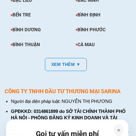
BẠC LIÊU
BẮC NINH
BẾN TRE
BÌNH ĐỊNH
BÌNH DƯƠNG
BÌNH PHƯỚC
BÌNH THUẬN
CÀ MAU
XEM THÊM ▼
CÔNG TY TNHH ĐẦU TƯ THƯƠNG MẠI SARINA
Người đại diện pháp luật: NGUYỄN THỊ PHƯƠNG
GPĐKKD: 0314861899 do SỞ TÀI CHÍNH THÀNH PHỐ
HÀ NỘI - PHÒNG ĐĂNG KÝ KINH DOANH VÀ TÀI
CHÍNH DOANH NGHIỆP cấp. Đăng ký lần đầu: ngày 26
tháng 01 năm 2018. Đăng ký thay đổi lần thứ: 4, ngày 31
Gọi tư vấn miễn phí