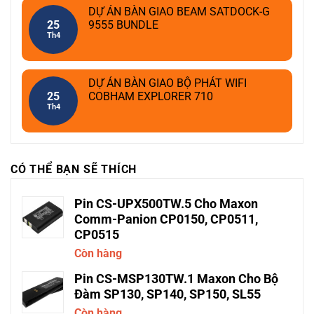
DỰ ÁN BÀN GIAO BEAM SATDOCK-G
25
9555 BUNDLE
Th4
DỰ ÁN BÀN GIAO BỘ PHÁT WIFI
25
COBHAM EXPLORER 710
Th4
CÓ THỂ BẠN SẼ THÍCH
Pin CS-UPX500TW.5 Cho Maxon
Comm-Panion CP0150, CP0511,
CP0515
Còn hàng
Pin CS-MSP130TW.1 Maxon Cho Bộ
Đàm SP130, SP140, SP150, SL55
Còn hàng