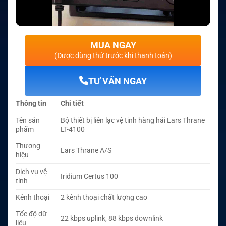
MUA NGAY
(Được dùng thử trước khi thanh toán)
TƯ VẤN NGAY
Thông tin
Chi tiết
Tên sản
Bộ thiết bị liên lạc vệ tinh hàng hải Lars Thrane
phẩm
LT-4100
Thương
Lars Thrane A/S
hiệu
Dịch vụ vệ
Iridium Certus 100
tinh
Kênh thoại
2 kênh thoại chất lượng cao
Tốc độ dữ
22 kbps uplink, 88 kbps downlink
liệu