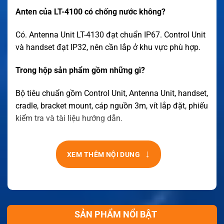
Anten của LT-4100 có chống nước không?
Có. Antenna Unit LT-4130 đạt chuẩn IP67. Control Unit
và handset đạt IP32, nên cần lắp ở khu vực phù hợp.
Trong hộp sản phẩm gồm những gì?
Bộ tiêu chuẩn gồm Control Unit, Antenna Unit, handset,
cradle, bracket mount, cáp nguồn 3m, vít lắp đặt, phiếu
kiểm tra và tài liệu hướng dẫn.
↓
XEM THÊM NỘI DUNG
SẢN PHẨM NỔI BẬT