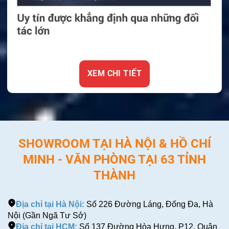
XEM CHI TIẾT
SHOWROOM TẠI HÀ NỘI & HỒ CHÍ
MINH - VĂN PHÒNG TẠI 63 TỈNH
THÀNH
Địa chỉ tại Hà Nội:
Số 226 Đường Láng, Đống Đa, Hà
Nội (Gần Ngã Tư Sở)
Địa chỉ tại HCM:
Số 137 Đường Hòa Hưng, P12, Quận