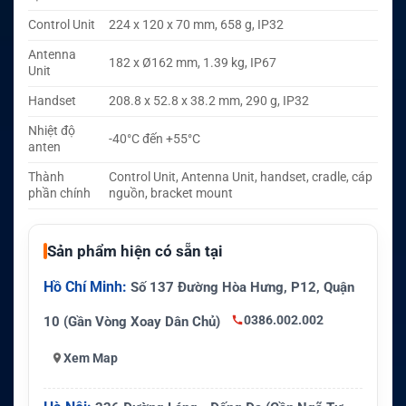
Control Unit
224 x 120 x 70 mm, 658 g, IP32
Antenna
182 x Ø162 mm, 1.39 kg, IP67
Unit
Handset
208.8 x 52.8 x 38.2 mm, 290 g, IP32
Nhiệt độ
-40°C đến +55°C
anten
Thành
Control Unit, Antenna Unit, handset, cradle, cáp
phần chính
nguồn, bracket mount
Sản phẩm hiện có sẵn tại
Hồ Chí Minh:
Số 137 Đường Hòa Hưng, P12, Quận
0386.002.002
10 (Gần Vòng Xoay Dân Chủ)
Xem Map