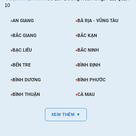
10
AN GIANG
BÀ RỊA - VŨNG TÀU
BẮC GIANG
BẮC KẠN
BẠC LIÊU
BẮC NINH
BẾN TRE
BÌNH ĐỊNH
BÌNH DƯƠNG
BÌNH PHƯỚC
BÌNH THUẬN
CÀ MAU
XEM THÊM ▼