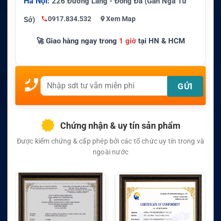
Hà Nội:
226 Đường Láng - Đống Đa (Gần Ngã Tư
0917.834.532
Xem Map
Sở)
🚀 Giao hàng ngay trong
1 giờ
tại HN & HCM
Chứng nhận & uy tín sản phẩm
Được kiểm chứng & cấp phép bởi các tổ chức uy tín trong và
ngoài nước