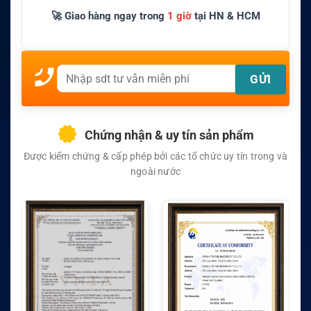
🚀 Giao hàng ngay trong
1 giờ
tại HN & HCM
Chứng nhận & uy tín sản phẩm
Được kiểm chứng & cấp phép bởi các tổ chức uy tín trong và
ngoài nước