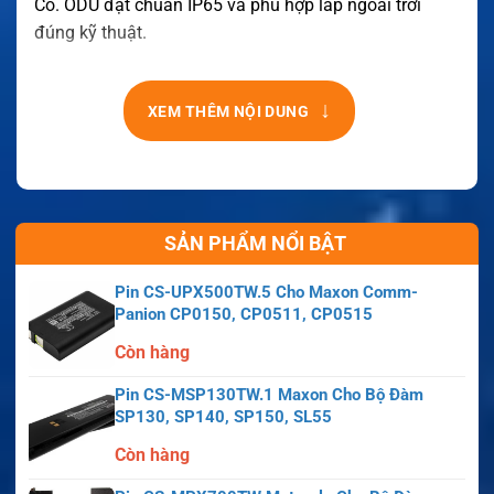
Có. ODU đạt chuẩn IP65 và phù hợp lắp ngoài trời
đúng kỹ thuật.
↓
XEM THÊM NỘI DUNG
SẢN PHẨM NỔI BẬT
Pin CS-UPX500TW.5 Cho Maxon Comm-
Panion CP0150, CP0511, CP0515
Còn hàng
Pin CS-MSP130TW.1 Maxon Cho Bộ Đàm
SP130, SP140, SP150, SL55
Còn hàng