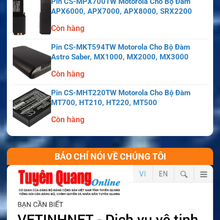
Pin CS-MPX700TW Motorola Cho Bộ Đàm
APX6000, APX7000, APX8000, SRX2200
Còn hàng
Pin CS-MKT594TW Motorola Cho Bộ Đàm
Astro Saber, MX1000, MX2000, MX3000
Còn hàng
Pin CS-MHT220TW Motorola Cho Bộ Đàm
MT700, HT210, HT220, MT500
Còn hàng
BÁO CHÍ NÓI VỀ CHÚNG TÔI