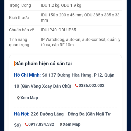
Trọng lượng
IDU 1.2 kg, ODU 1.9 kg
IDU 150 x 200 x 45 mm, ODU 385 x 385 x 33
Kích thước
mm
Chuẩn bảo vệ
IDU IP40, ODU IP65
Tính năng
IP Watchdog, auto-on, auto-context, quản lý
quan trọng
từ xa, cáp RF 10m
Sản phẩm hiện có sẵn tại
Hồ Chí Minh:
Số 137 Đường Hòa Hưng, P12, Quận
0386.002.002
10 (Gần Vòng Xoay Dân Chủ)
Xem Map
Hà Nội:
226 Đường Láng - Đống Đa (Gần Ngã Tư
0917.834.532
Xem Map
Sở)