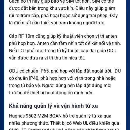
Cách bố trí này giúp bảo vệ SIM tốt hơn. SIM có thể
được đặt bên trong khu vực kín. Điều này giúp giảm
rủi ro trộm cắp, phá hoại hoặc sử dụng trái phép. Đây
là điểm rất cần thiết với trạm không người trực.
Cáp RF 10m cũng giúp kỹ thuật viên chọn vị trí anten
phù hợp hơn. Anten cần tầm nhìn tốt để kết nối vệ tinh.
Nếu IDU phải đặt trong tủ kỹ thuật, cáp dài giúp ODU
vẫn được đưa ra vị trí thu tín hiệu tốt.
ODU có chuẩn IP65, phù hợp với lắp đặt ngoài trời. IDU
có chuẩn IP40, phù hợp hơn với vị trí trong nhà hoặc
trong tủ bảo vệ. Người dùng nên lắp đặt đúng môi
trường để thiết bị hoạt động ổn định hơn.
Khả năng quản lý và vận hành từ xa
Hughes 9502 M2M BGAN hỗ trợ quản lý từ xa qua
nhiều phương thức. Thiết bị có Web UI, điều khiển qua