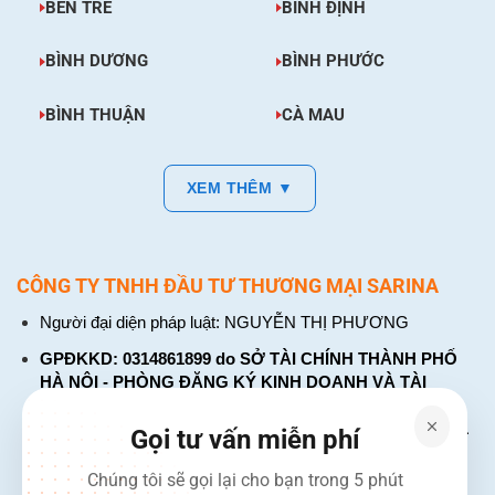
BẾN TRE
BÌNH ĐỊNH
BÌNH DƯƠNG
BÌNH PHƯỚC
BÌNH THUẬN
CÀ MAU
XEM THÊM ▼
CÔNG TY TNHH ĐẦU TƯ THƯƠNG MẠI SARINA
Người đại diện pháp luật: NGUYỄN THỊ PHƯƠNG
GPĐKKD: 0314861899 do SỞ TÀI CHÍNH THÀNH PHỐ
HÀ NỘI - PHÒNG ĐĂNG KÝ KINH DOANH VÀ TÀI
CHÍNH DOANH NGHIỆP cấp. Đăng ký lần đầu: ngày 26
tháng 01 năm 2018. Đăng ký thay đổi lần thứ: 4, ngày 31
Gọi tư vấn miễn phí
tháng 03 năm 2026
Chúng tôi sẽ gọi lại cho bạn trong 5 phút
226 Đường Láng, Đống Đa, Hà Nội