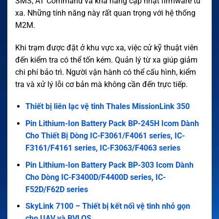
SMS, AT Command và khả năng cập nhật firmware từ
xa. Những tính năng này rất quan trọng với hệ thống
M2M.
Khi trạm được đặt ở khu vực xa, việc cử kỹ thuật viên
đến kiểm tra có thể tốn kém. Quản lý từ xa giúp giảm
chi phí bảo trì. Người vận hành có thể cấu hình, kiểm
tra và xử lý lỗi cơ bản mà không cần đến trực tiếp.
Thiết bị liên lạc vệ tinh Thales MissionLink 350
Pin Lithium-Ion Battery Pack BP-245H Icom Dành
Cho Thiết Bị Dòng IC-F3061/F4061 series, IC-
F3161/F4161 series, IC-F3063/F4063 series
Pin Lithium-Ion Battery Pack BP-303 Icom Dành
Cho Dòng IC-F3400D/F4400D series, IC-
F52D/F62D series
SkyLink 7100 – Thiết bị kết nối vệ tinh nhỏ gọn
cho UAV và BVLOS