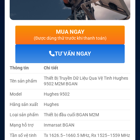
MUA NGAY
(Được dùng thử trước khi thanh toán)
TƯ VẤN NGAY
Thông tin
Chi tiết
Thiết Bị Truyền Dữ Liệu Qua Vệ Tinh Hughes
Tên sản phẩm
9502 M2M BGAN
Model
Hughes 9502
Hãng sản xuất
Hughes
Loại sản phẩm
Thiết bị đầu cuối BGAN M2M
Mạng hỗ trợ
Inmarsat BGAN
Tần số vệ tinh
Tx 1626.5–1660.5 MHz, Rx 1525–1559 MHz