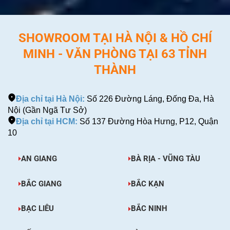
SHOWROOM TẠI HÀ NỘI & HỒ CHÍ
MINH - VĂN PHÒNG TẠI 63 TỈNH
THÀNH
Địa chỉ tại Hà Nội:
Số 226 Đường Láng, Đống Đa, Hà
Nội (Gần Ngã Tư Sở)
Địa chỉ tại HCM:
Số 137 Đường Hòa Hưng, P12, Quận
10
AN GIANG
BÀ RỊA - VŨNG TÀU
BẮC GIANG
BẮC KẠN
BẠC LIÊU
BẮC NINH