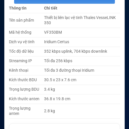
Thông tin
Chi tiết
Thiết bị liên lạc vệ tinh Thales VesseLINK
Tên sản phẩm
350
Mã hệ thống
VF350BM
Dịch vụ vệ tinh
Iridium Certus
Tốc độ dữ liệu
352 kbps uplink, 704 kbps downlink
Streaming IP
Tối đa 256 kbps
Kênh thoại
Tối đa 3 đường thoại Iridium
Kích thước BDU
30.5 x 23 x 7.6 cm
Trọng lượng BDU
3.4 kg
Kích thước anten
36.8 x 19.8 cm
Trọng lượng
2.8 kg
anten