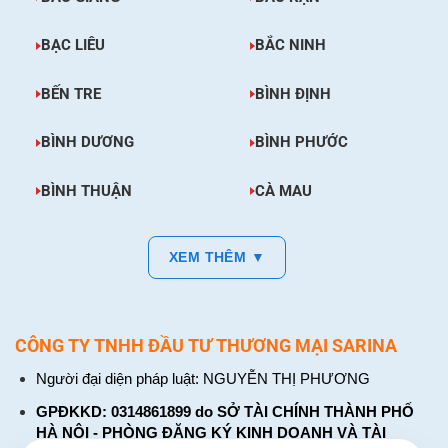
BẠC LIÊU
BẮC NINH
BẾN TRE
BÌNH ĐỊNH
BÌNH DƯƠNG
BÌNH PHƯỚC
BÌNH THUẬN
CÀ MAU
XEM THÊM ▼
CÔNG TY TNHH ĐẦU TƯ THƯƠNG MẠI SARINA
Người đại diện pháp luật: NGUYỄN THỊ PHƯƠNG
GPĐKKD: 0314861899 do SỞ TÀI CHÍNH THÀNH PHỐ
HÀ NỘI - PHÒNG ĐĂNG KÝ KINH DOANH VÀ TÀI