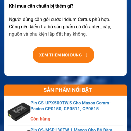
Khi mua cần chuẩn bị thêm gì?
Người dùng cần gói cước Iridium Certus phù hợp.
Cũng nên kiểm tra bộ sản phẩm có đủ anten, cáp,
nguồn và phụ kiện lắp đặt hay không.
↓
XEM THÊM NỘI DUNG
SẢN PHẨM NỔI BẬT
Pin CS-UPX500TW.5 Cho Maxon Comm-
Panion CP0150, CP0511, CP0515
Còn hàng
Pin CS-MSP130TW.1 Maxon Cho Bộ Đàm