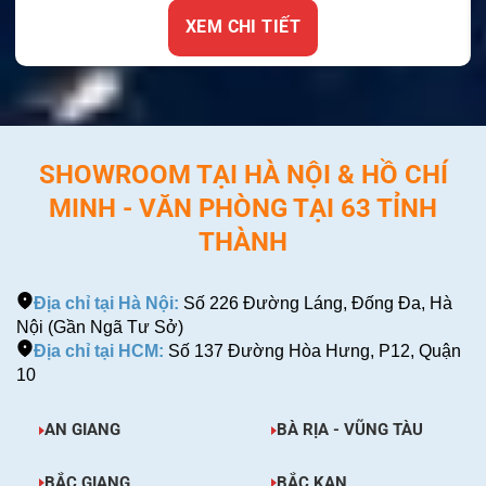
XEM 
EM CHI TIẾT
SHOWROOM TẠI HÀ NỘI & HỒ CHÍ
MINH - VĂN PHÒNG TẠI 63 TỈNH
THÀNH
Địa chỉ tại Hà Nội:
Số 226 Đường Láng, Đống Đa, Hà
Nội (Gần Ngã Tư Sở)
Địa chỉ tại HCM:
Số 137 Đường Hòa Hưng, P12, Quận
10
AN GIANG
BÀ RỊA - VŨNG TÀU
BẮC GIANG
BẮC KẠN