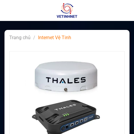
Skip
to
content
Trang chủ
/
Internet Vệ Tinh