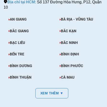
Địa chỉ tại HCM:
Số 137 Đường Hòa Hưng, P12, Quận
10
AN GIANG
BÀ RỊA - VŨNG TÀU
BẮC GIANG
BẮC KẠN
BẠC LIÊU
BẮC NINH
BẾN TRE
BÌNH ĐỊNH
BÌNH DƯƠNG
BÌNH PHƯỚC
BÌNH THUẬN
CÀ MAU
XEM THÊM ▼