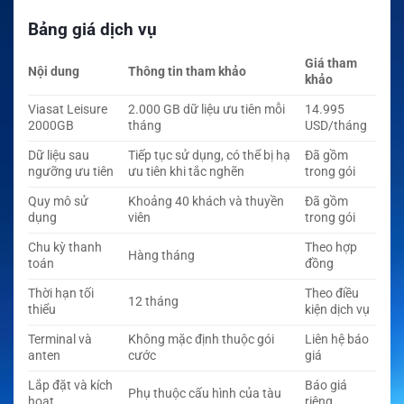
Bảng giá dịch vụ
Giá tham
Nội dung
Thông tin tham khảo
khảo
Viasat Leisure
2.000 GB dữ liệu ưu tiên mỗi
14.995
2000GB
tháng
USD/tháng
Dữ liệu sau
Tiếp tục sử dụng, có thể bị hạ
Đã gồm
ngưỡng ưu tiên
ưu tiên khi tắc nghẽn
trong gói
Quy mô sử
Khoảng 40 khách và thuyền
Đã gồm
dụng
viên
trong gói
Chu kỳ thanh
Theo hợp
Hàng tháng
toán
đồng
Thời hạn tối
Theo điều
12 tháng
thiểu
kiện dịch vụ
Terminal và
Không mặc định thuộc gói
Liên hệ báo
anten
cước
giá
Lắp đặt và kích
Báo giá
Phụ thuộc cấu hình của tàu
hoạt
riêng