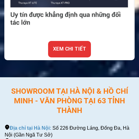
XEM CHI TIẾT
SHOWROOM TẠI HÀ NỘI & HỒ CHÍ
MINH - VĂN PHÒNG TẠI 63 TỈNH
THÀNH
Địa chỉ tại Hà Nội:
Số 226 Đường Láng, Đống Đa, Hà
Nội (Gần Ngã Tư Sở)