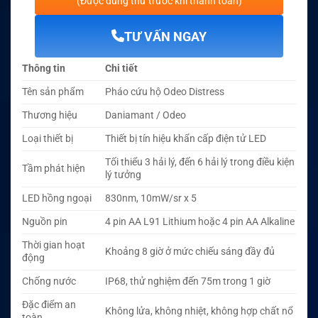
(Được dùng thử trước khi thanh toán)
TƯ VẤN NGAY
Thông tin
Chi tiết
Tên sản phẩm
Pháo cứu hộ Odeo Distress
Thương hiệu
Daniamant / Odeo
Loại thiết bị
Thiết bị tín hiệu khẩn cấp điện tử LED
Tối thiểu 3 hải lý, đến 6 hải lý trong điều kiện
Tầm phát hiện
lý tưởng
LED hồng ngoại
830nm, 10mW/sr x 5
Nguồn pin
4 pin AA L91 Lithium hoặc 4 pin AA Alkaline
Thời gian hoạt
Khoảng 8 giờ ở mức chiếu sáng đầy đủ
động
Chống nước
IP68, thử nghiệm đến 75m trong 1 giờ
Đặc điểm an
Không lửa, không nhiệt, không hợp chất nổ
toàn