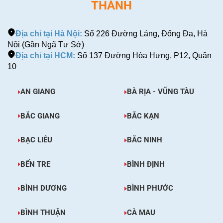
THÀNH
Địa chỉ tại Hà Nội:
Số 226 Đường Láng, Đống Đa, Hà
Nội (Gần Ngã Tư Sở)
Địa chỉ tại HCM:
Số 137 Đường Hòa Hưng, P12, Quận
10
AN GIANG
BÀ RỊA - VŨNG TÀU
BẮC GIANG
BẮC KẠN
BẠC LIÊU
BẮC NINH
BẾN TRE
BÌNH ĐỊNH
BÌNH DƯƠNG
BÌNH PHƯỚC
BÌNH THUẬN
CÀ MAU