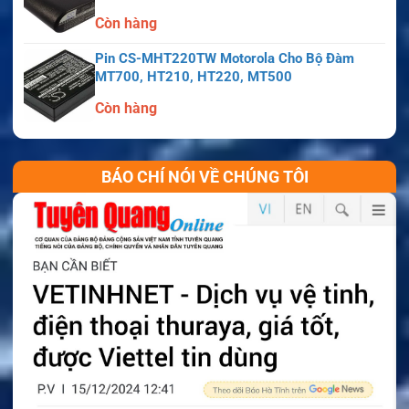
Còn hàng
Pin CS-MHT220TW Motorola Cho Bộ Đàm
MT700, HT210, HT220, MT500
Còn hàng
BÁO CHÍ NÓI VỀ CHÚNG TÔI