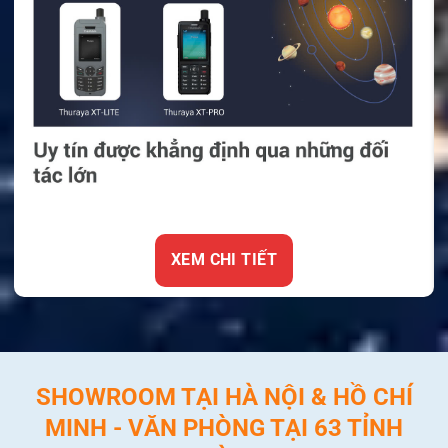
XEM CHI TIẾT
SHOWROOM TẠI HÀ NỘI & HỒ CHÍ
MINH - VĂN PHÒNG TẠI 63 TỈNH