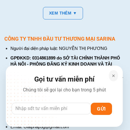
XEM THÊM ▼
CÔNG TY TNHH ĐẦU TƯ THƯƠNG MẠI SARINA
Người đại diện pháp luật: NGUYỄN THỊ PHƯƠNG
GPĐKKD: 0314861899 do SỞ TÀI CHÍNH THÀNH PHỐ
HÀ NỘI - PHÒNG ĐĂNG KÝ KINH DOANH VÀ TÀI
CHÍNH DOANH NGHIỆP cấp. Đăng ký lần đầu: ngày 26
tháng 01 năm 2018. Đăng ký thay đổi lần thứ: 4, ngày 31
Gọi tư vấn miễn phí
tháng 03 năm 2026
Chúng tôi sẽ gọi lại cho bạn trong 5 phút
226 Đường Láng, Đống Đa, Hà Nội
137 Đường Hòa Hưng, Phường 12, Quận 10, TP. Hồ Chí
Minh
Hotline: 1900 2106 - 0386 001 001
Email:
Giaiphap3g@gmail.com