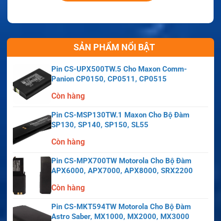
SẢN PHẨM NỔI BẬT
Pin CS-UPX500TW.5 Cho Maxon Comm-
Panion CP0150, CP0511, CP0515
Còn hàng
Pin CS-MSP130TW.1 Maxon Cho Bộ Đàm
SP130, SP140, SP150, SL55
Còn hàng
Pin CS-MPX700TW Motorola Cho Bộ Đàm
APX6000, APX7000, APX8000, SRX2200
Còn hàng
Pin CS-MKT594TW Motorola Cho Bộ Đàm
Astro Saber, MX1000, MX2000, MX3000