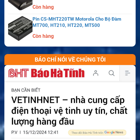
Còn hàng
Pin CS-MHT220TW Motorola Cho Bộ Đàm
MT700, HT210, HT220, MT500
Còn hàng
BÁO CHÍ NÓI VỀ CHÚNG TÔI