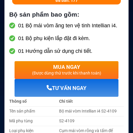
Đã bán: 177
Bộ sản phẩm bao gồm:
01 Bộ mái vòm ăng ten vệ tinh Intellian i4.
01 Bộ phụ kiện lắp đặt đi kèm.
01 Hướng dẫn sử dụng chi tiết.
MUA NGAY
(Được dùng thử trước khi thanh toán)
TƯ VẤN NGAY
Thông số
Chi tiết
Tên sản phẩm
Bộ mái vòm Intellian i4 S2-4109
Mã phụ tùng
S2-4109
Loại phụ kiện
Cụm mái vòm rỗng và tấm đế