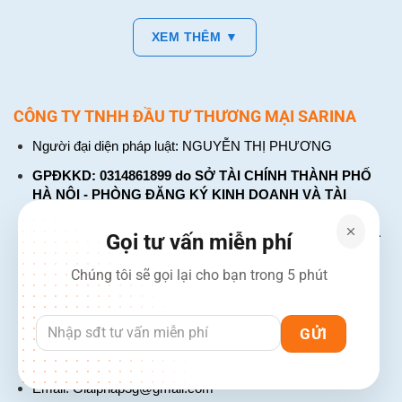
XEM THÊM ▼
CÔNG TY TNHH ĐẦU TƯ THƯƠNG MẠI SARINA
Người đại diện pháp luật: NGUYỄN THỊ PHƯƠNG
GPĐKKD: 0314861899 do SỞ TÀI CHÍNH THÀNH PHỐ
HÀ NỘI - PHÒNG ĐĂNG KÝ KINH DOANH VÀ TÀI
CHÍNH DOANH NGHIỆP cấp. Đăng ký lần đầu: ngày 26
tháng 01 năm 2018. Đăng ký thay đổi lần thứ: 4, ngày 31
Gọi tư vấn miễn phí
tháng 03 năm 2026
Chúng tôi sẽ gọi lại cho bạn trong 5 phút
226 Đường Láng, Đống Đa, Hà Nội
137 Đường Hòa Hưng, Phường 12, Quận 10, TP. Hồ Chí
Minh
Hotline: 1900 2106 - 0386 001 001
Email:
Giaiphap3g@gmail.com