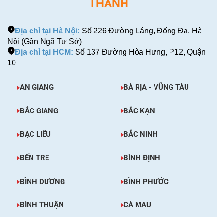
THÀNH
Địa chỉ tại Hà Nội:
Số 226 Đường Láng, Đống Đa, Hà
Nội (Gần Ngã Tư Sở)
Địa chỉ tại HCM:
Số 137 Đường Hòa Hưng, P12, Quận
10
AN GIANG
BÀ RỊA - VŨNG TÀU
BẮC GIANG
BẮC KẠN
BẠC LIÊU
BẮC NINH
BẾN TRE
BÌNH ĐỊNH
BÌNH DƯƠNG
BÌNH PHƯỚC
BÌNH THUẬN
CÀ MAU