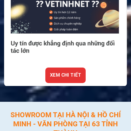
XEM CHI TIẾT
SHOWROOM TẠI HÀ NỘI & HỒ CHÍ
MINH - VĂN PHÒNG TẠI 63 TỈNH