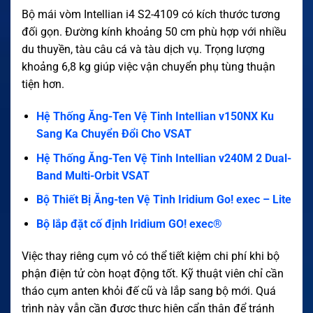
Bộ mái vòm Intellian i4 S2-4109 có kích thước tương
đối gọn. Đường kính khoảng 50 cm phù hợp với nhiều
du thuyền, tàu câu cá và tàu dịch vụ. Trọng lượng
khoảng 6,8 kg giúp việc vận chuyển phụ tùng thuận
tiện hơn.
Hệ Thống Ăng-Ten Vệ Tinh Intellian v150NX Ku
Sang Ka Chuyển Đổi Cho VSAT
Hệ Thống Ăng-Ten Vệ Tinh Intellian v240M 2 Dual-
Band Multi-Orbit VSAT
Bộ Thiết Bị Ăng-ten Vệ Tinh Iridium Go! exec – Lite
Bộ lắp đặt cố định Iridium GO! exec®
Việc thay riêng cụm vỏ có thể tiết kiệm chi phí khi bộ
phận điện tử còn hoạt động tốt. Kỹ thuật viên chỉ cần
tháo cụm anten khỏi đế cũ và lắp sang bộ mới. Quá
trình này vẫn cần được thực hiện cẩn thận để tránh