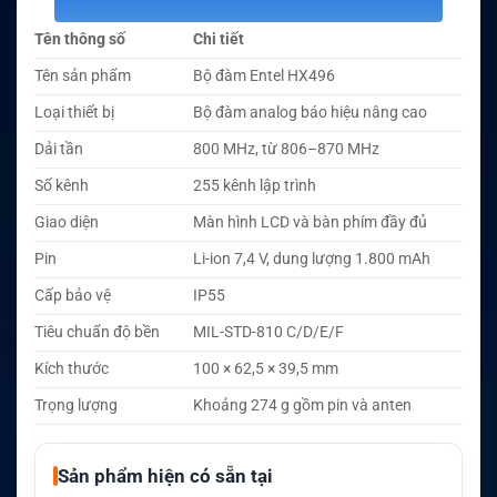
Tên thông số
Chi tiết
Tên sản phẩm
Bộ đàm Entel HX496
Loại thiết bị
Bộ đàm analog báo hiệu nâng cao
Dải tần
800 MHz, từ 806–870 MHz
Số kênh
255 kênh lập trình
Giao diện
Màn hình LCD và bàn phím đầy đủ
Pin
Li-ion 7,4 V, dung lượng 1.800 mAh
Cấp bảo vệ
IP55
Tiêu chuẩn độ bền
MIL-STD-810 C/D/E/F
Kích thước
100 × 62,5 × 39,5 mm
Trọng lượng
Khoảng 274 g gồm pin và anten
Sản phẩm hiện có sẵn tại