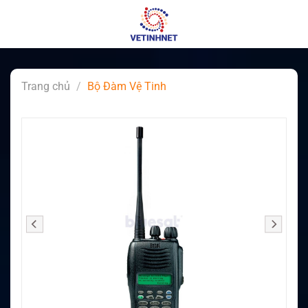
Skip
to
content
Trang chủ
/
Bộ Đàm Vệ Tinh