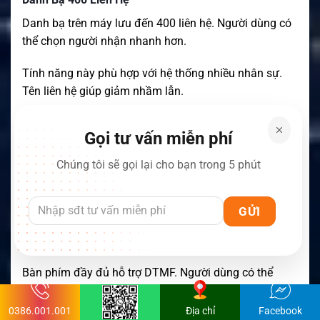
Danh bạ trên máy lưu đến 400 liên hệ. Người dùng có
thể chọn người nhận nhanh hơn.
Tính năng này phù hợp với hệ thống nhiều nhân sự.
Tên liên hệ giúp giảm nhầm lẫn.
Hệ Thống Gọi Chọn Lọc
Gọi tư vấn miễn phí
HX496 hỗ trợ gọi riêng, gọi nhóm và gọi toàn bộ. Máy
Chúng tôi sẽ gọi lại cho bạn trong 5 phút
cũng hỗ trợ Caller ID.
Danh sách cuộc gọi nhỡ được lưu trên thiết bị. Người
dùng có thể xem cuộc gọi đến và đã thực hiện.
Hỗ Trợ DTMF
Bàn phím đầy đủ hỗ trợ DTMF. Người dùng có thể
nhập mã trực tiếp.
0386.001.001
Địa chỉ
Facebook