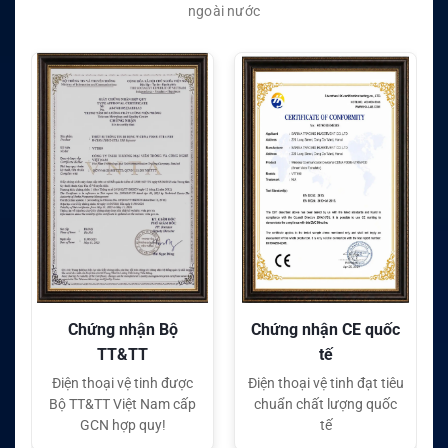
ngoài nước
Chứng nhận CE quốc
Chứng nhận FC quốc
tế
tế
ợc
Điện thoại vệ tinh đạt tiêu
Điện thoại vệ tinh đạt tiêu
ấp
chuẩn chất lượng quốc
chuẩn chất lượng quốc
tế
tế