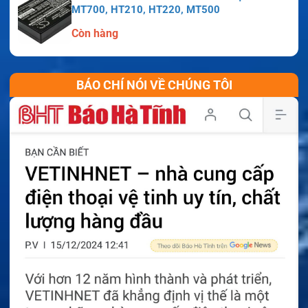
MT700, HT210, HT220, MT500
Còn hàng
BÁO CHÍ NÓI VỀ CHÚNG TÔI