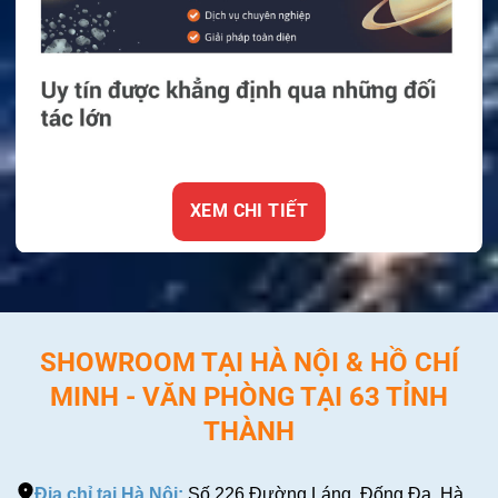
XEM CHI TIẾT
SHOWROOM TẠI HÀ NỘI & HỒ CHÍ
MINH - VĂN PHÒNG TẠI 63 TỈNH
THÀNH
Địa chỉ tại Hà Nội:
Số 226 Đường Láng, Đống Đa, Hà