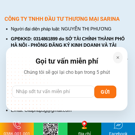
CÔNG TY TNHH ĐẦU TƯ THƯƠNG MẠI SARINA
Người đại diện pháp luật: NGUYỄN THỊ PHƯƠNG
GPĐKKD: 0314861899 do SỞ TÀI CHÍNH THÀNH PHỐ
HÀ NỘI - PHÒNG ĐĂNG KÝ KINH DOANH VÀ TÀI
CHÍNH DOANH NGHIỆP cấp. Đăng ký lần đầu: ngày 26
tháng 01 năm 2018. Đăng ký thay đổi lần thứ: 4, ngày 31
Gọi tư vấn miễn phí
tháng 03 năm 2026
Chúng tôi sẽ gọi lại cho bạn trong 5 phút
226 Đường Láng, Đống Đa, Hà Nội
137 Đường Hòa Hưng, Phường 12, Quận 10, TP. Hồ Chí
Minh
Hotline: 1900 2106 - 0386 001 001
Email:
Giaiphap3g@gmail.com
0386.001.001
Địa chỉ
Facebook