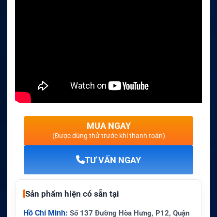
MUA NGAY
(Được dùng thử trước khi thanh toán)
TƯ VẤN NGAY
Sản phẩm hiện có sẵn tại
Hồ Chí Minh:
Số 137 Đường Hòa Hưng, P12, Quận