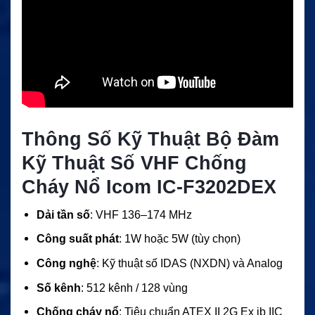
Thông Số Kỹ Thuật Bộ Đàm
Kỹ Thuật Số VHF Chống
Cháy Nổ Icom IC-F3202DEX
Dải tần số
: VHF 136–174 MHz
Công suất phát
: 1W hoặc 5W (tùy chọn)
Công nghệ
: Kỹ thuật số IDAS (NXDN) và Analog
Số kênh
: 512 kênh / 128 vùng
Chống cháy nổ
: Tiêu chuẩn ATEX II 2G Ex ib IIC