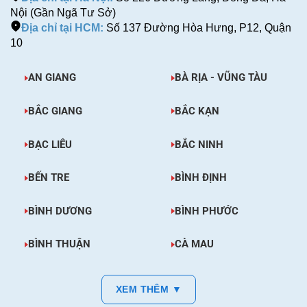
Nội (Gần Ngã Tư Sở)
Địa chỉ tại HCM:
Số 137 Đường Hòa Hưng, P12, Quận
10
AN GIANG
BÀ RỊA - VŨNG TÀU
BẮC GIANG
BẮC KẠN
BẠC LIÊU
BẮC NINH
BẾN TRE
BÌNH ĐỊNH
BÌNH DƯƠNG
BÌNH PHƯỚC
BÌNH THUẬN
CÀ MAU
XEM THÊM ▼