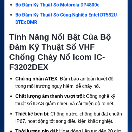
Bộ Đàm Kỹ Thuật Số Motorola DP4800e
Bộ Đàm Kỹ Thuật Số Công Nghiệp Entel DT582U
DTEx DMR
Tính Năng Nổi Bật Của Bộ
Đàm Kỹ Thuật Số VHF
Chống Cháy Nổ Icom IC-
F3202DEX
Chứng nhận ATEX
: Đảm bảo an toàn tuyệt đối
trong môi trường nguy hiểm, dễ cháy nổ.
Chất lượng âm thanh vượt trội
: Công nghệ kỹ
thuật số IDAS giảm nhiễu và cải thiện độ rõ nét.
Thiết kế bền bỉ
: Chống nước, chống bụi đạt chuẩn
IP67, hoạt động tốt trong điều kiện khắc nghiệt.
Thời lượng pin dài
: Hoạt động liên tục đến 20 giờ,