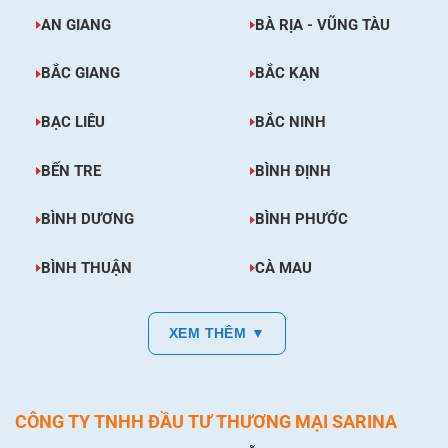
AN GIANG
BÀ RỊA - VŨNG TÀU
BẮC GIANG
BẮC KẠN
BẠC LIÊU
BẮC NINH
BẾN TRE
BÌNH ĐỊNH
BÌNH DƯƠNG
BÌNH PHƯỚC
BÌNH THUẬN
CÀ MAU
XEM THÊM ▼
CÔNG TY TNHH ĐẦU TƯ THƯƠNG MẠI SARINA