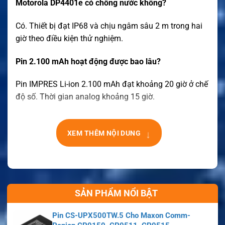
Motorola DP4401e có chống nước không?
Có. Thiết bị đạt IP68 và chịu ngâm sâu 2 m trong hai
giờ theo điều kiện thử nghiệm.
Pin 2.100 mAh hoạt động được bao lâu?
Pin IMPRES Li-ion 2.100 mAh đạt khoảng 20 giờ ở chế
độ số. Thời gian analog khoảng 15 giờ.
↓
XEM THÊM NỘI DUNG
SẢN PHẨM NỔI BẬT
Pin CS-UPX500TW.5 Cho Maxon Comm-