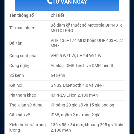
TƯ VẤN NGAY
Tên thông số
Chi tiết
Bộ đàm kỹ thuật số Motorola DP4401e
Tên sản phẩm
MOTOTRBO
VHF 136–174 MHz hoặc UHF 403–527
Dải tần
MHz
Công suất phát
VHF 5 W/1 W; UHF 4 W/1 W
Công nghệ
Analog, DMR Tier II và DMR Tier III
Số kênh
64 kênh
Kết nối
GNSS, Bluetooth 4.0 và Wi-Fi
Pin tham khảo
IMPRES Li-ion 2.100 mAh
Thời gian sử dụng
Khoảng 20 giờ số và 15 giờ analog
Cấp bảo vệ
IP68, ngâm 2 m trong 2 giờ
Kích thước và trọng
130 × 55 × 34 mm; khoảng 295 g với pin
lượng
2.100 mAh