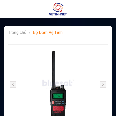
Skip
to
content
Trang chủ
/
Bộ Đàm Vệ Tinh