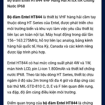
Bộ Đàm Entel HT844 VHF Hàng Hải ATEX IIA Chống
Nước IP68
Bộ đàm Entel HT844
là thiết bị VHF hàng hải cầm tay
thuộc dòng HT Series của Entel, được phát triển cho
môi trường biển và khu vực làm việc yêu cầu thiết bị
liên lạc an toàn nội tại. Máy hoạt động trong dải tần
156–163.275MHz, hỗ trợ liên lạc analog, bảng kênh
hàng hải quốc tế, Hoa Kỳ, Canada và các kênh riêng
được lập trình phù hợp.
Entel HT844 có hai mức công suất phát 4W và 1W,
màn hình LCD, pin Li-ion 1.800mAh và thiết kế chống
nước IP68. Theo tài liệu dòng HT Series, thiết bị chịu
ngâm ở độ sâu 2m trong tối đa 4 giờ và đáp ứng các
bài thử MIL-STD-810 C, D, E và F liên quan đến rung,
va đập, độ ẩm cùng điều kiện môi trường.
Điểm quan trọng của
bộ đàm Entel HT844
là chứng