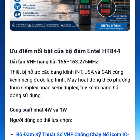
Ưu điểm nổi bật của bộ đàm Entel HT844
Dải tần VHF hàng hải 156–163.275MHz
Thiết bị hỗ trợ các bảng kênh INT, USA và CAN cùng
kênh riêng được lập trình. Máy hoạt động theo phương
thức simplex hoặc semi-duplex, tùy kênh hàng hải
đang sử dụng.
Công suất phát 4W và 1W
Người dùng có thể lựa chọn:
Bộ Đàm Kỹ Thuật Số VHF Chống Cháy Nổ Icom IC-