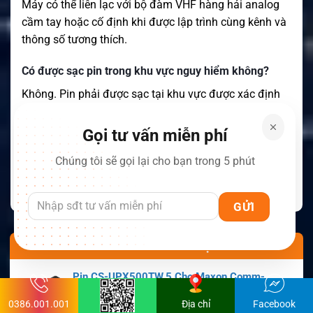
Máy có thể liên lạc với bộ đàm VHF hàng hải analog
cầm tay hoặc cố định khi được lập trình cùng kênh và
thông số tương thích.
Có được sạc pin trong khu vực nguy hiểm không?
Không. Pin phải được sạc tại khu vực được xác định
là không nguy hiểm bằng bộ sạc Entel phù hợp.
Gọi tư vấn miễn phí
Chúng tôi sẽ gọi lại cho bạn trong 5 phút
↓
XEM THÊM NỘI DUNG
SẢN PHẨM NỔI BẬT
Pin CS-UPX500TW.5 Cho Maxon Comm-
Panion CP0150, CP0511, CP0515
0386.001.001
Địa chỉ
Facebook