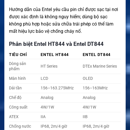
Hướng dẫn của Entel yêu cầu pin chỉ được sạc tại nơi
được xác định là không nguy hiểm; dùng bộ sạc
không phù hợp hoặc sửa chữa trái phép có thể làm
mất hiệu lực bảo vệ chống cháy nổ.
Phân biệt Entel HT844 và Entel DT844
TIÊU CHÍ
ENTEL HT844
ENTEL DT844
Dòng sản
HT Series
DTEx Marine Series
phẩm
Màn hình
LCD
OLED
Dải tần
156–163.275MHz
156–163MHz
Chế độ
Analog
Analog
Công suất
4W/1W
4W/1W
ATEX
IIA
IIB
Chống nước
IP68, 2m/4 giờ
IP68, 2m/4 giờ