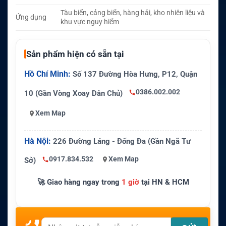
Tàu biển, cảng biển, hàng hải, kho nhiên liệu và
Ứng dụng
khu vực nguy hiểm
Sản phẩm hiện có sẵn tại
Hồ Chí Minh:
Số 137 Đường Hòa Hưng, P12, Quận
0386.002.002
10 (Gần Vòng Xoay Dân Chủ)
Xem Map
Hà Nội:
226 Đường Láng - Đống Đa (Gần Ngã Tư
0917.834.532
Xem Map
Sở)
🚀 Giao hàng ngay trong
1 giờ
tại HN & HCM