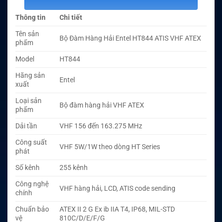
Thông tin
Chi tiết
Tên sản
Bộ Đàm Hàng Hải Entel HT844 ATIS VHF ATEX
phẩm
Model
HT844
Hãng sản
Entel
xuất
Loại sản
Bộ đàm hàng hải VHF ATEX
phẩm
Dải tần
VHF 156 đến 163.275 MHz
Công suất
VHF 5W/1W theo dòng HT Series
phát
Số kênh
255 kênh
Công nghệ
VHF hàng hải, LCD, ATIS code sending
chính
Chuẩn bảo
ATEX II 2 G Ex ib IIA T4, IP68, MIL-STD
vệ
810C/D/E/F/G