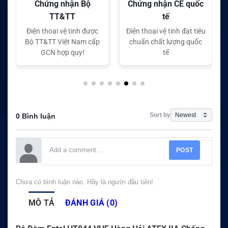
Chứng nhận CE quốc
Chứng nhận FC quốc
tế
tế
c
Điện thoại vệ tinh đạt tiêu
Điện thoại vệ tinh đạt tiêu
p
chuẩn chất lượng quốc
chuẩn chất lượng quốc
tế
tế
Sort by
0 Bình luận
POST
Chưa có bình luận nào. Hãy là người đầu tiên!
MÔ TẢ
ĐÁNH GIÁ (0)