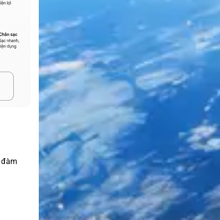
ộ đàm