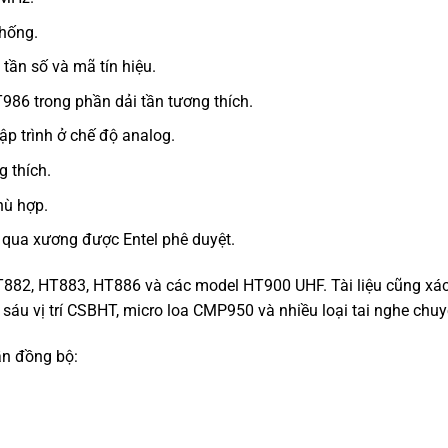
thống.
ần số và mã tín hiệu.
86 trong phần dải tần tương thích.
p trình ở chế độ analog.
 thích.
hù hợp.
m qua xương được Entel phê duyệt.
HT882, HT883, HT886 và các model HT900 UHF. Tài liệu cũng xá
sáu vị trí CSBHT, micro loa CMP950 và nhiều loại tai nghe chu
ần đồng bộ: