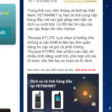
và
tư