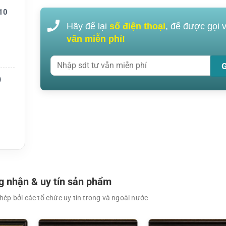
 1.800
10
Hãy để lại
số điện thoại
, để được gọi 
vấn miễn phí!
 Gb
)
hoảng
 nhận & uy tín sản phẩm
ép bởi các tổ chức uy tín trong và ngoài nước