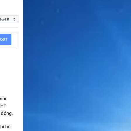
OST
môi
UHF
 động.
hi hệ