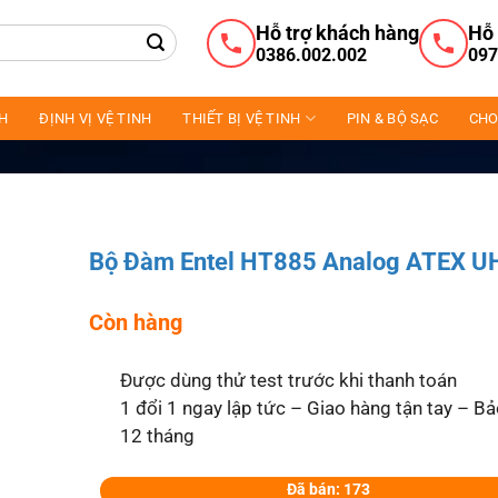
Hỗ trợ khách hàng
Hỗ 
0386.002.002
097
NH
ĐỊNH VỊ VỆ TINH
THIẾT BỊ VỆ TINH
PIN & BỘ SẠC
CHO
Bộ Đàm Entel HT885 Analog ATEX U
Còn hàng
Được dùng thử test trước khi thanh toán
1 đổi 1 ngay lập tức – Giao hàng tận tay – B
12 tháng
Đã bán: 173