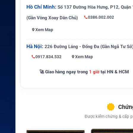
Li-ion 7,4 V, dung lượng
Hồ Chí Minh:
Số 137 Đường Hòa Hưng, P12, Quận 
Pin
mAh
0386.002.002
(Gần Vòng Xoay Dân Chủ)
Chứng nhận
ATEX II 2G Ex ib IIA T4
Xem Map
Cấp bảo vệ
IP68
Hà Nội:
226 Đường Láng - Đống Đa (Gần Ngã Tư Sở
Kích thước và trọng lư
130 × 59,5 × 37 mm; k
ợng
277 g
0917.834.532
Xem Map
🚀 Giao hàng ngay trong
1 giờ
tại HN & HCM
Chứng
Được kiểm chứng & cấp ph