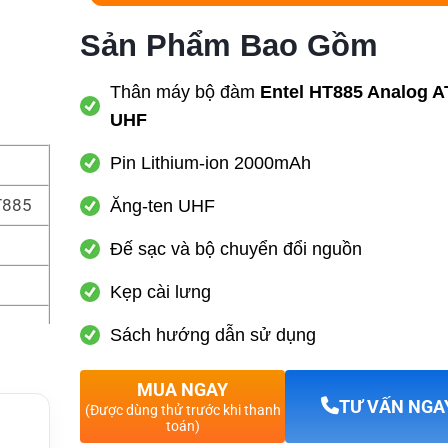
Sản Phẩm Bao Gồm
Thân máy bộ đàm
Entel HT885 Analog 
UHF
Pin Lithium-ion 2000mAh
T885
Ăng-ten UHF
Đế sạc và bộ chuyển đổi nguồn
Kẹp cài lưng
Sách hướng dẫn sử dụng
MUA NGAY
8 phí
TƯ VẤN NGA
(Được dùng thử trước khi thanh
toán)