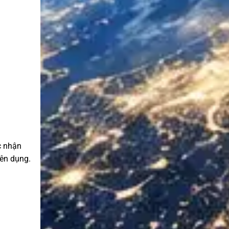
c nhận
yên dụng.