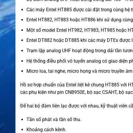
Các máy Entel HT885 được cài đặt trong cùng hệ 
Entel HT882, HT883 hoặc HT886 khi sử dụng cùng t
Một số model Entel HT982, HT983, HT985 hoặc HT9
Entel DT882 hoặc DT885 khi các máy DTEx được lậ
Trạm lặp analog UHF hoạt động trong dải tần tương
Hệ thống điều phối vô tuyến analog có giao diện p
Micro loa, tai nghe, micro họng và micro truyền â
Hồ sơ hợp chuẩn của Entel liệt kê chung HT885 với 
các phụ kiện như pin CNB950E, bộ sạc CSAHT, bộ sạc 
Để hai bộ đàm liên lạc được với nhau, kỹ thuật viên c
Tần số phát và tần số thu.
Khoảng cách kênh.