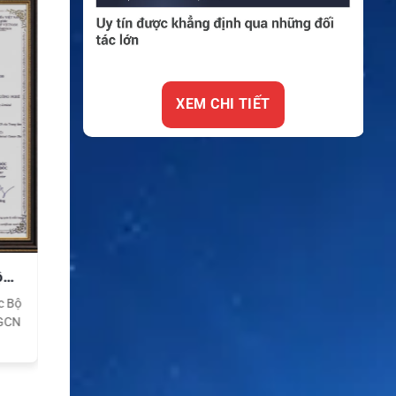
XEM CHI TIẾT
uốc
Chứng nhận FC quốc
tế
tiêu
Điện thoại vệ tinh đạt tiêu
c tế
chuẩn chất lượng quốc tế