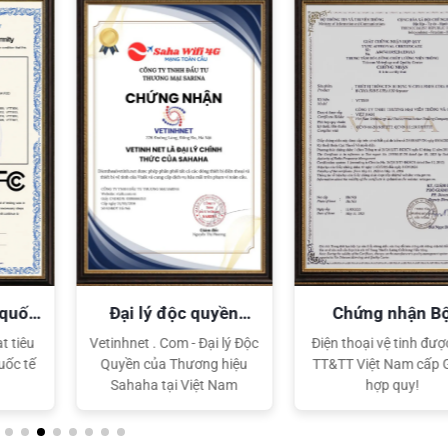
XEM CHI TIẾT
XEM CHI TIẾT
yền
Chứng nhận Bộ
Chứng nhận CE q
TT&TT
tế
 lý Độc
Điện thoại vệ tinh được Bộ
Điện thoại vệ tinh đạt 
 hiệu
TT&TT Việt Nam cấp GCN
chuẩn chất lượng quố
 Nam
hợp quy!