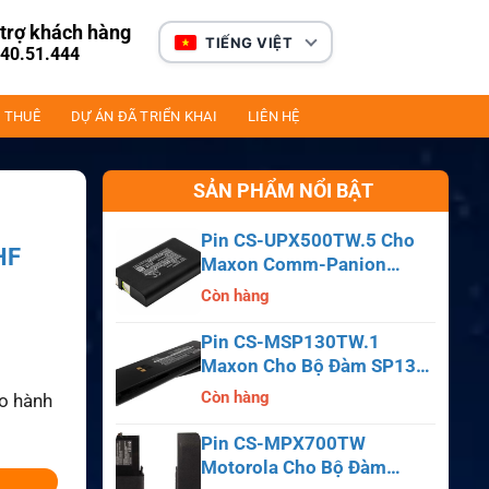
trợ khách hàng
TIẾNG VIỆT
40.51.444
 THUÊ
DỰ ÁN ĐÃ TRIỂN KHAI
LIÊN HỆ
SẢN PHẨM NỔI BẬT
Pin CS-UPX500TW.5 Cho
HF
Maxon Comm-Panion
CP0150, CP0511, CP0515
Còn hàng
Pin CS-MSP130TW.1
Maxon Cho Bộ Đàm SP130,
SP140, SP150, SL55
Còn hàng
ảo hành
Pin CS-MPX700TW
Motorola Cho Bộ Đàm