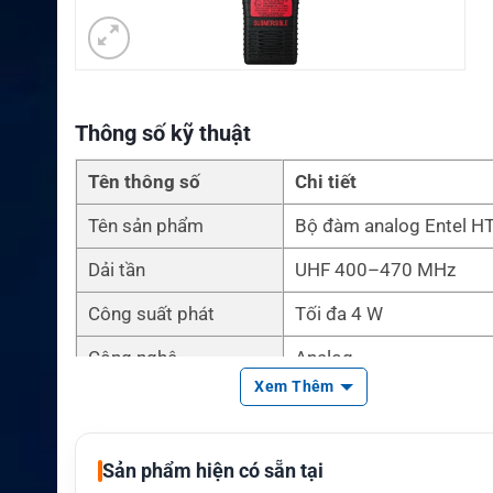
Thông số kỹ thuật
Tên thông số
Chi tiết
Tên sản phẩm
Bộ đàm analog Entel H
Dải tần
UHF 400–470 MHz
Công suất phát
Tối đa 4 W
Công nghệ
Analog
Xem Thêm
Số kênh
255 kênh lập trình
Màn hình LCD, bàn phím 
Giao diện
Sản phẩm hiện có sẵn tại
m