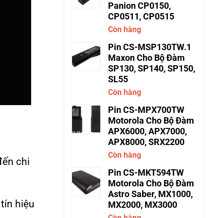
Panion CP0150,
CP0511, CP0515
Còn hàng
Pin CS-MSP130TW.1
Maxon Cho Bộ Đàm
SP130, SP140, SP150,
SL55
Còn hàng
Pin CS-MPX700TW
Motorola Cho Bộ Đàm
APX6000, APX7000,
APX8000, SRX2200
Còn hàng
đến chi
Pin CS-MKT594TW
Motorola Cho Bộ Đàm
Astro Saber, MX1000,
tín hiệu
MX2000, MX3000
Còn hàng