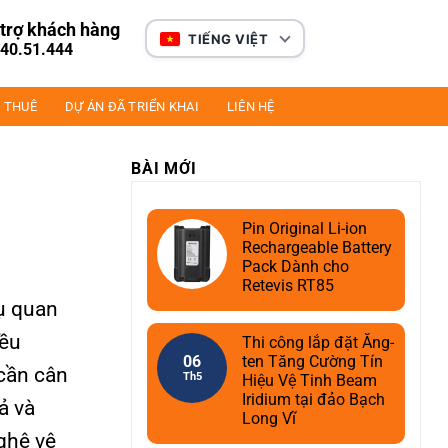
trợ khách hàng
TIẾNG VIỆT
40.51.444
 THUÊ
DỰ ÁN ĐÃ TRIỂN KHAI
LIÊN HỆ
BÀI MỚI
Pin Original Li-ion
Rechargeable Battery
Pack Dành cho
Retevis RT85
ụ quan
iều
Thi công lắp đặt Ăng-
06
ten Tăng Cường Tín
 cần cân
Th5
Hiệu Vệ Tinh Beam
Iridium tại đảo Bạch
ả và
Long Vĩ
ghệ vệ