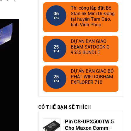
Thi công lắp đặt Bộ
06
Starlink Mini Di Động
Th5
tại huyện Tam Đảo,
tỉnh Vĩnh Phúc
DỰ ÁN BÀN GIAO
25
BEAM SATDOCK-G
Th4
9555 BUNDLE
DỰ ÁN BÀN GIAO BỘ
25
PHÁT WIFI COBHAM
Th4
EXPLORER 710
CÓ THỂ BẠN SẼ THÍCH
Pin CS-UPX500TW.5
Cho Maxon Comm-