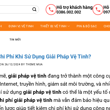
Hỗ trợ khách hàng
Hỗ 
0386.002.002
097
NH
ĐỊNH VỊ VỆ TINH
THIẾT BỊ VỆ TINH
PIN & BỘ SẠC
CHO
TIN MỚI
i Phí Khi Sử Dụng Giải Pháp Vệ Tinh?
 ON
26/12/2024
BY
THEME MUA
 mẽ,
giải pháp vệ tinh
đang trở thành một công c
Internet, truyền hình, giám sát môi trường, và nh
hí sử dụng
giải pháp vệ tinh
có thể là một yếu tố
hi phí giải pháp vệ tinh
mà vẫn đảm bảo hiệu qu
n lược giúp tiết kiệm chi phí khi sử dụng công n