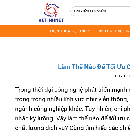
Skip
Tìm
to
kiếm:
content
ĐIỆN THOẠI VỆ TINH
INTERNET VỆ TI
Làm Thế Nào Để Tối Ưu Ch
POSTED
Trong thời đại công nghệ phát triển mạnh
trọng trong nhiều lĩnh vực như viễn thông, 
ngành công nghiệp khác. Tuy nhiên, chi p
nhắc kỹ lưỡng. Vậy làm thế nào để
tối ưu c
chất lượng dịch vụ? Cùng tìm hiểu các chiế