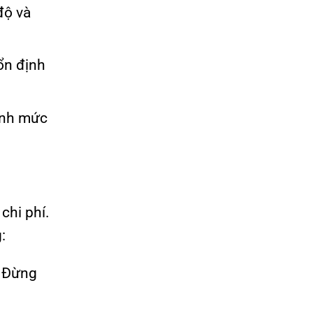
độ và
ổn định
hỉnh mức
chi phí.
:
. Đừng