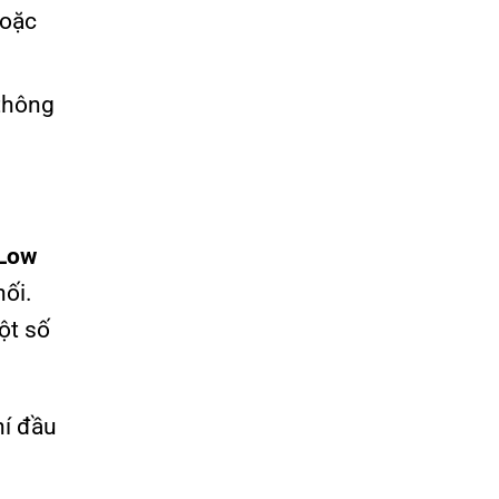
hoặc
 thông
(Low
nối.
ột số
hí đầu