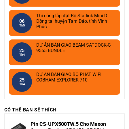
Thi công lắp đặt Bộ Starlink Mini Di
06
Động tại huyện Tam Đảo, tỉnh Vĩnh
Th5
Phúc
DỰ ÁN BÀN GIAO BEAM SATDOCK-G
25
9555 BUNDLE
Th4
DỰ ÁN BÀN GIAO BỘ PHÁT WIFI
25
COBHAM EXPLORER 710
Th4
CÓ THỂ BẠN SẼ THÍCH
Pin CS-UPX500TW.5 Cho Maxon