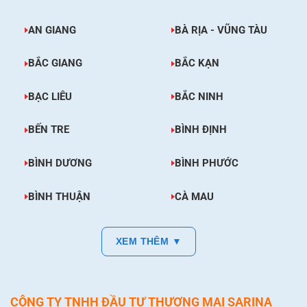
AN GIANG
BÀ RỊA - VŨNG TÀU
BẮC GIANG
BẮC KẠN
BẠC LIÊU
BẮC NINH
BẾN TRE
BÌNH ĐỊNH
BÌNH DƯƠNG
BÌNH PHƯỚC
BÌNH THUẬN
CÀ MAU
XEM THÊM ▼
CÔNG TY TNHH ĐẦU TƯ THƯƠNG MẠI SARINA