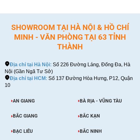
SHOWROOM TẠI HÀ NỘI & HỒ CHÍ
MINH - VĂN PHÒNG TẠI 63 TỈNH
THÀNH
Địa chỉ tại Hà Nội:
Số 226 Đường Láng, Đống Đa, Hà
Nội (Gần Ngã Tư Sở)
Địa chỉ tại HCM:
Số 137 Đường Hòa Hưng, P12, Quận
10
AN GIANG
BÀ RỊA - VŨNG TÀU
BẮC GIANG
BẮC KẠN
BẠC LIÊU
BẮC NINH