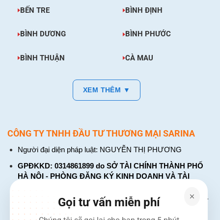
BẾN TRE
BÌNH ĐỊNH
BÌNH DƯƠNG
BÌNH PHƯỚC
BÌNH THUẬN
CÀ MAU
XEM THÊM ▼
CÔNG TY TNHH ĐẦU TƯ THƯƠNG MẠI SARINA
Người đại diện pháp luật: NGUYỄN THỊ PHƯƠNG
GPĐKKD: 0314861899 do SỞ TÀI CHÍNH THÀNH PHỐ
HÀ NỘI - PHÒNG ĐĂNG KÝ KINH DOANH VÀ TÀI
CHÍNH DOANH NGHIỆP cấp. Đăng ký lần đầu: ngày 26
tháng 01 năm 2018. Đăng ký thay đổi lần thứ: 4, ngày 31
Gọi tư vấn miễn phí
tháng 03 năm 2026