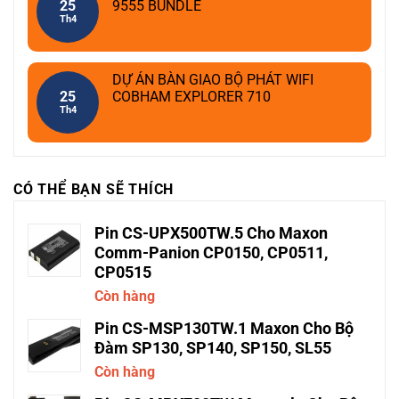
25
9555 BUNDLE
Th4
DỰ ÁN BÀN GIAO BỘ PHÁT WIFI
25
COBHAM EXPLORER 710
Th4
CÓ THỂ BẠN SẼ THÍCH
Pin CS-UPX500TW.5 Cho Maxon
Comm-Panion CP0150, CP0511,
CP0515
Còn hàng
Pin CS-MSP130TW.1 Maxon Cho Bộ
Đàm SP130, SP140, SP150, SL55
Còn hàng