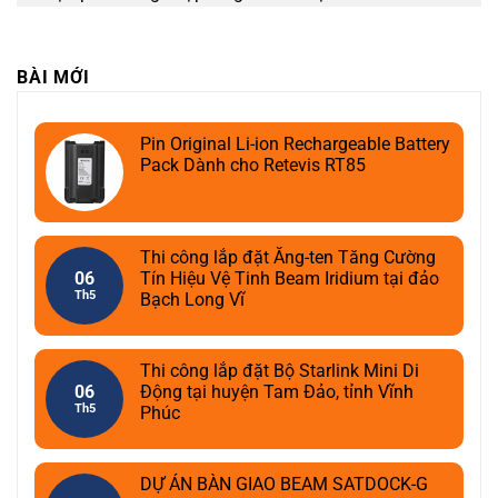
BÀI MỚI
Pin Original Li-ion Rechargeable Battery
Pack Dành cho Retevis RT85
Thi công lắp đặt Ăng-ten Tăng Cường
06
Tín Hiệu Vệ Tinh Beam Iridium tại đảo
Th5
Bạch Long Vĩ
Thi công lắp đặt Bộ Starlink Mini Di
06
Động tại huyện Tam Đảo, tỉnh Vĩnh
Th5
Phúc
DỰ ÁN BÀN GIAO BEAM SATDOCK-G