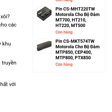
Pin CS-MHT220TW
Motorola Cho Bộ Đàm
 xôi?
MT700, HT210,
cho các
HT220, MT500
Còn hàng
Pin CS-MKT574TW
y khu
Motorola Cho Bộ Đàm
MTP850, CEP400,
MTP800, PTX850
 truyền
Còn hàng
hất với