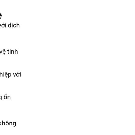
ệ
với dịch
vệ tinh
hiệp với
g ổn
 không