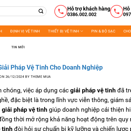
Hỗ trợ khách hàng
Hỗ 
0386.002.002
097
NH
ĐỊNH VỊ VỆ TINH
THIẾT BỊ VỆ TINH
PIN & BỘ SẠC
CHO
TIN MỚI
Giải Pháp Vệ Tinh Cho Doanh Nghiệp
 ON
26/12/2024
BY
THEME MUA
h chóng, việc áp dụng các
giải pháp vệ tinh
đã tr
, đặc biệt là trong lĩnh vực viễn thông, giám sá
i
giải pháp vệ tinh
giúp doanh nghiệp cải thiện h
, đồng thời mở rộng khả năng hoạt động trên quy
 tinh
đòi hỏi sự chuẩn bị kỹ lưỡng và chiến lược