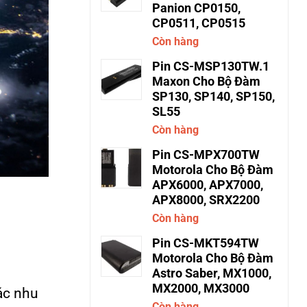
Panion CP0150,
CP0511, CP0515
Còn hàng
Pin CS-MSP130TW.1
Maxon Cho Bộ Đàm
SP130, SP140, SP150,
SL55
Còn hàng
Pin CS-MPX700TW
Motorola Cho Bộ Đàm
APX6000, APX7000,
APX8000, SRX2200
Còn hàng
Pin CS-MKT594TW
Motorola Cho Bộ Đàm
Astro Saber, MX1000,
MX2000, MX3000
ác nhu
Còn hàng