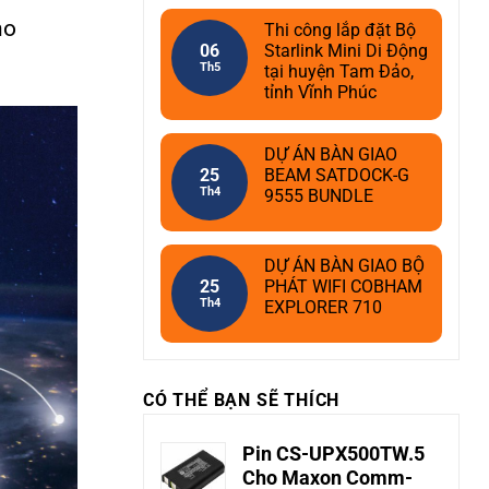
ho
Thi công lắp đặt Bộ
06
Starlink Mini Di Động
Th5
tại huyện Tam Đảo,
tỉnh Vĩnh Phúc
DỰ ÁN BÀN GIAO
25
BEAM SATDOCK-G
Th4
9555 BUNDLE
DỰ ÁN BÀN GIAO BỘ
25
PHÁT WIFI COBHAM
Th4
EXPLORER 710
CÓ THỂ BẠN SẼ THÍCH
Pin CS-UPX500TW.5
Cho Maxon Comm-