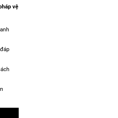
 pháp vệ
oanh
n đáp
sách
ên