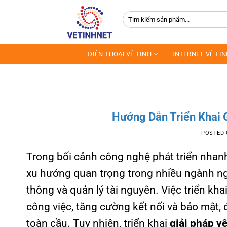
Skip
Tìm
to
kiếm:
content
ĐIỆN THOẠI VỆ TINH
INTERNET VỆ TI
Hướng Dẫn Triển Khai 
POSTED
Trong bối cảnh công nghệ phát triển nhan
xu hướng quan trọng trong nhiều ngành nghề
thông và quản lý tài nguyên. Việc triển kha
công việc, tăng cường kết nối và bảo mật
toàn cầu. Tuy nhiên, triển khai
giải pháp vệ