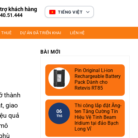
trợ khách hàng
TIẾNG VIỆT
40.51.444
 THUÊ
DỰ ÁN ĐÃ TRIỂN KHAI
LIÊN HỆ
BÀI MỚI
Pin Original Li-ion
Rechargeable Battery
Pack Dành cho
Retevis RT85
ở thành
t, giao
Thi công lắp đặt Ăng-
06
ten Tăng Cường Tín
iệu quả
Th5
Hiệu Vệ Tinh Beam
Iridium tại đảo Bạch
 mô
Long Vĩ
 phù