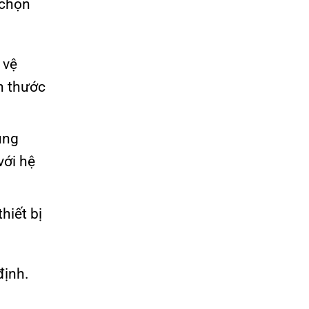
 chọn
 vệ
h thước
úng
với hệ
hiết bị
định.